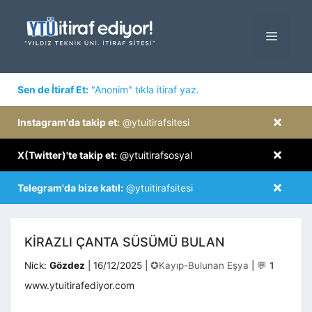
İçeriğe
atla
MENÜ
×
Sen de İtiraf Et:
"Anonim" tıkla itiraf yaz.
×
Instagram'da takip et:
@ytuitirafsitesi
×
X(Twitter)'te takip et:
@ytuitirafsosyal
×
Telegram'da bize katıl:
@ytuitirafsitesi
KİRAZLI ÇANTA SÜSÜMÜ BULAN
Kategoriler
Nick:
Gözdez
|
16/12/2025
|
✪Kayıp-Bulunan Eşya
|
💬
1
www.ytuitirafediyor.com