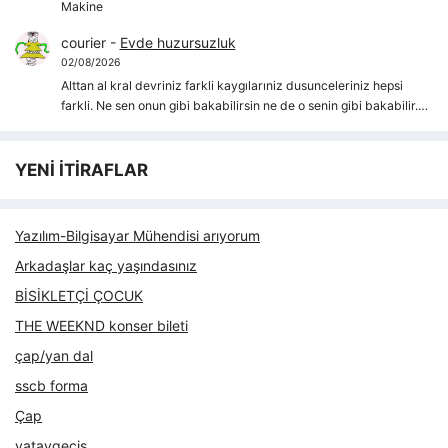
Makine
courier
-
Evde huzursuzluk
02/08/2026
Alttan al kral devriniz farkli kaygılarıniz dusunceleriniz hepsi
farkli. Ne sen onun gibi bakabilirsin ne de o senin gibi bakabilir.…
YENİ İTİRAFLAR
Yazılım-Bilgisayar Mühendisi arıyorum
Arkadaşlar kaç yaşındasınız
BİSİKLETÇİ ÇOCUK
THE WEEKND konser bileti
çap/yan dal
sscb forma
Çap
yataygecis