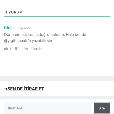
1
YORUM
Biri
7 ay önce
Dönemin başlarına doğru buldum. Hala bende
@yigittahaak ‘a yazabilirsin
Yanıtla
0
➔
SEN DE İTİRAF ET
Ara
Ara