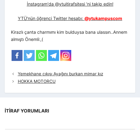
İnstagram'da @ytuitirafsitesi 'ni takip edin!
YTÜ'nün öğrenci Twitter hesabı:
@ytukampuscom
Kirazlı çanta charmımı kim bulduysa bana ulassın..Annem
almıştı Önemli:,(
Yemekhane çıkışı Ayağını burkan mimar kız
HOKKA MOTORCU
İTIRAF YORUMLARI