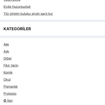
Evde huzursuzluk
Ytü girişim kulubu siyah saçlı kız
KATEGORİLER
Aile
Aşk
Diğer
Fikir Verin
Komik
Okul
Pişmanlık
Protesto
✪ İlan