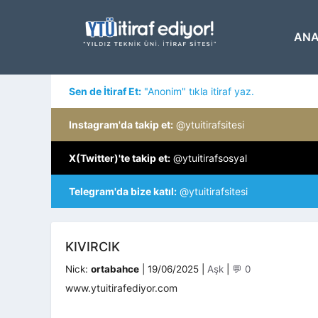
İçeriğe
atla
ANA
Sen de İtiraf Et:
"Anonim" tıkla itiraf yaz.
Instagram'da takip et:
@ytuitirafsitesi
X(Twitter)'te takip et:
@ytuitirafsosyal
Telegram'da bize katıl:
@ytuitirafsitesi
KIVIRCIK
Kategoriler
Nick:
ortabahce
|
19/06/2025
|
Aşk
|
💬 0
www.ytuitirafediyor.com