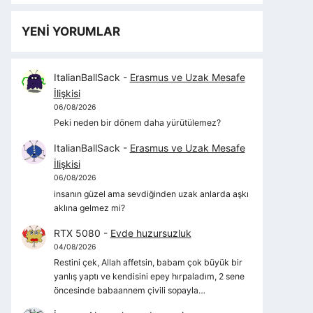
YENİ YORUMLAR
ItalianBallSack
-
Erasmus ve Uzak Mesafe
İlişkisi
06/08/2026
Peki neden bir dönem daha yürütülemez?
ItalianBallSack
-
Erasmus ve Uzak Mesafe
İlişkisi
06/08/2026
insanın güzel ama sevdiğinden uzak anlarda aşkı
aklına gelmez mi?
RTX 5080
-
Evde huzursuzluk
04/08/2026
Restini çek, Allah affetsin, babam çok büyük bir
yanlış yaptı ve kendisini epey hırpaladım, 2 sene
öncesinde babaannem çivili sopayla…