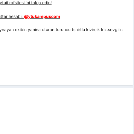
uitirafsitesi 'ni takip edin!
tter hesabı:
@ytukampuscom
ayan ekibin yanina oturan turuncu tshirtlu kivircik kiz.sevgilin