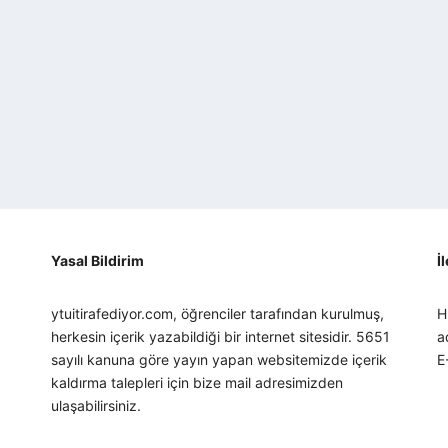
Yasal Bildirim
İ
ytuitirafediyor.com, öğrenciler tarafından kurulmuş,
H
herkesin içerik yazabildiği bir internet sitesidir. 5651
a
sayılı kanuna göre yayın yapan websitemizde içerik
E
kaldırma talepleri için bize mail adresimizden
ulaşabilirsiniz.