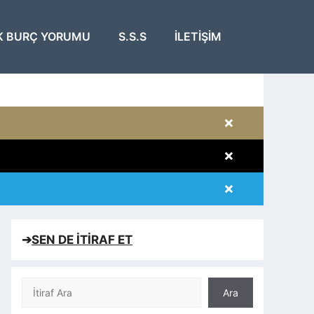
K BURÇ YORUMU
S.S.S
İLETIŞIM
×
×
×
×
➔
SEN DE İTİRAF ET
Ara
Ara