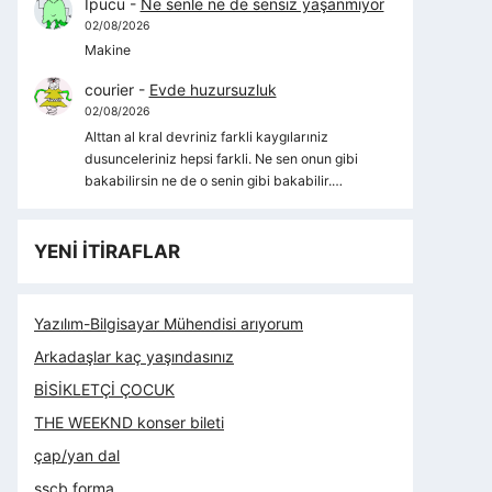
İpucu
-
Ne senle ne de sensiz yaşanmıyor
02/08/2026
Makine
courier
-
Evde huzursuzluk
02/08/2026
Alttan al kral devriniz farkli kaygılarıniz
dusunceleriniz hepsi farkli. Ne sen onun gibi
bakabilirsin ne de o senin gibi bakabilir.…
YENİ İTİRAFLAR
Yazılım-Bilgisayar Mühendisi arıyorum
Arkadaşlar kaç yaşındasınız
BİSİKLETÇİ ÇOCUK
THE WEEKND konser bileti
çap/yan dal
sscb forma