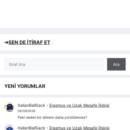
➔
SEN DE İTİRAF ET
Ara
Ara
YENİ YORUMLAR
ItalianBallSack
-
Erasmus ve Uzak Mesafe İlişkisi
06/08/2026
Peki neden bir dönem daha yürütülemez?
ItalianBallSack
-
Erasmus ve Uzak Mesafe İlişkisi