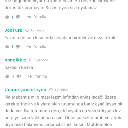
Kız beğenmemiştir bu kadar basit. Bu devirde kimsede
dürüstlük aramayın. Sizi isteyen sizi oyalamaz
Yanıtla
1
JönTürk
1 yıl önce
Yazının en son kısmında cevabını birnevi vermişsin knk
Yanıtla
1
ponçikkız
1 yıl önce
haklısın kanka
Yanıtla
0
Ucube şamarlayıcı
1 yıl önce
İlla arabamız mı olması lazım lafından anlaşılacağı üzere
karakterinde ve kızlara olan tutumunda bariz aşağılayan bir
ifade var. Bu tutumunu gerçek hayatta da sezdirdiysen kız
ne diye sana vaktini harcasın. Önce şu kızlar arabamız yok
diye bize bakmıyoo zırlamalarınızı kesin. Muhtemelen