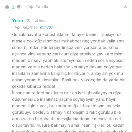
Yanıtla
3
Yeter
1 yıl önce
Reply to
mmy07
Günlük hayatta konustuklarim da öyle benim. Tanışıyoruz
mesela çok güzel sohbet muhabbet geçiyor bak valla ama
sonra bir etkinliktir birşeydir söz veriliyor sonra bu konu
açılınca yine yaparız cart curt diye erteliyor yav kardeşim
madem bir şeyi yapmak istemiyorsun neden söz veriyosun
madem verdin neden hala söz vermeye devam ediyorsun
insanların zamanina karşı hiç Bir duyarin, anlayisin yok mu
anlamıyorum bu insanları. Basit bak vazgeçtim de yada bir
şekilde kibarca reddet.
İnsanların reddetmek kırıcı olur en iyisi ghostlayayim diye
düşünmesi de inanılmaz saçma söyleyeyim yani. hayır
madem ilginiz yok, bu kadar muğlak bırakmayın. mesela
görüldüyü bekleyip atmayın kardeşim direkt görüldü bile
atma ya da bi daha da mesajlarina dönme mesela da net
olsun tavrin. Kusura bakmayın ama insan ilişkileri bu kadar
karmaşık ve yorucu olmamalı düz olun bence. uzun oldu kb