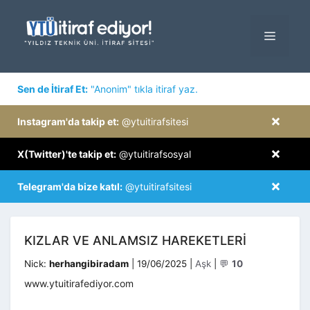
İçeriğe
atla
MENÜ
×
Sen de İtiraf Et:
"Anonim" tıkla itiraf yaz.
×
Instagram'da takip et:
@ytuitirafsitesi
×
X(Twitter)'te takip et:
@ytuitirafsosyal
×
Telegram'da bize katıl:
@ytuitirafsitesi
KIZLAR VE ANLAMSIZ HAREKETLERI
Kategoriler
Nick:
herhangibiradam
|
19/06/2025
|
Aşk
|
💬
10
www.ytuitirafediyor.com