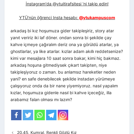
İnstagram'da @ytuitirafsitesi 'ni takip edin!
YTÜ'nün öğrenci Insta hesabı:
@ytukampuscom
arkadaş bi kız hoşumuza gider takipleşiriz, story atar
yanıt veririz iki laf döner. ondan sonra bi şekilde çay
kahve içmeye çağıralım deriz ona ya görüldü atarlar, ya
ghostlarlar, ya like atarlar. kızlar adam akıllı reddetsenize?
kimi var mesajlara 10 saat sonra bakar, kimi hiç bakmaz.
arkadaş hoşuna gitmediysek çıkart takipten, niye
takipleşiyoruz o zaman. bu anlamsız hareketler neden
yani? en safe denebilecek şekilde instadan yürümeye
çalışıyoruz onda da bir nane yiyemiyoruz. nasıl yapalım
kızlar, hoşumuza gidenle nasıl bi kahve içeceğiz, illa
arabamız falan olması mı lazım?
20.45, Kumral, Renkli Gözlü Kız