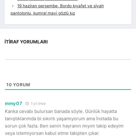
19 haziran perşembe, Bordo kıyafet ve siyah
pantolonlu, kumral mavi gözlü kız
İTIRAF YORUMLARI
10
YORUM
mmy07
1 yıl önce
Kanka cevabı bulursan banada söyle. Günlük hayatta
tanıştıklarımda bi sıkıntı yaşamıyorum ama İnstada bu
sorun çok fazla. Ben senin hayranın mıyım takip edeyim
veya istemiyorsan kabul etme takipten çıkar.