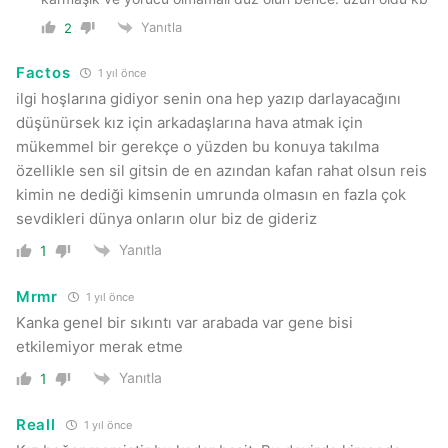
Yanıtla
2
Factos
1 yıl önce
ilgi hoşlarına gidiyor senin ona hep yazıp darlayacağını
düşünürsek kız için arkadaşlarına hava atmak için
mükemmel bir gerekçe o yüzden bu konuya takılma
özellikle sen sil gitsin de en azından kafan rahat olsun reis
kimin ne dediği kimsenin umrunda olmasın en fazla çok
sevdikleri dünya onların olur biz de gideriz
Yanıtla
1
Mrmr
1 yıl önce
Kanka genel bir sıkıntı var arabada var gene bisi
etkilemiyor merak etme
Yanıtla
1
Reall
1 yıl önce