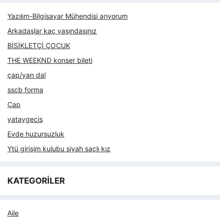
Yazılım-Bilgisayar Mühendisi arıyorum
Arkadaşlar kaç yaşındasınız
BİSİKLETÇİ ÇOCUK
THE WEEKND konser bileti
çap/yan dal
sscb forma
Çap
yataygecis
Evde huzursuzluk
Ytü girişim kulubu siyah saçlı kız
KATEGORİLER
Aile