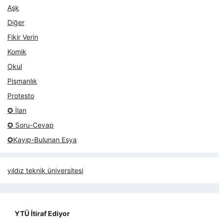
Aşk
Diğer
Fikir Verin
Komik
Okul
Pişmanlık
Protesto
✪ İlan
✪ Soru-Cevap
✪Kayıp-Bulunan Eşya
yıldız teknik üniversitesi
YTÜ İtiraf Ediyor