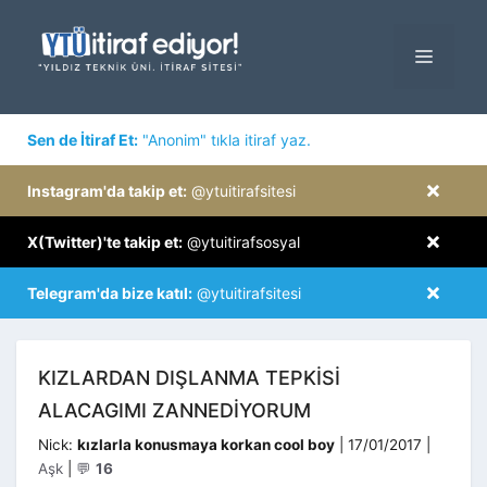
İçeriğe
atla
MENÜ
×
Sen de İtiraf Et:
"Anonim" tıkla itiraf yaz.
×
Instagram'da takip et:
@ytuitirafsitesi
×
X(Twitter)'te takip et:
@ytuitirafsosyal
×
Telegram'da bize katıl:
@ytuitirafsitesi
KIZLARDAN DIŞLANMA TEPKISI
ALACAGIMI ZANNEDIYORUM
Kategori
Nick:
kızlarla konusmaya korkan cool boy
|
17/01/2017
|
Aşk
|
💬
16