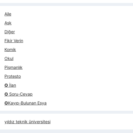
Aile
Aşk
Diğer
Fikir Verin
Komik
Okul
Pişmanlık
Protesto
✪ İlan
✪ Soru-Cevap
✪Kayıp-Bulunan Eşya
yıldız teknik üniversitesi