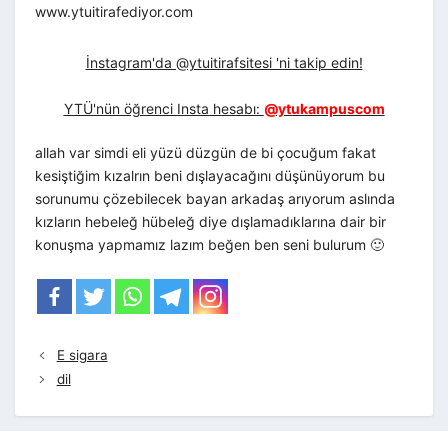
www.ytuitirafediyor.com
İnstagram'da @ytuitirafsitesi 'ni takip edin!
YTÜ'nün öğrenci Insta hesabı:
@ytukampuscom
allah var simdi eli yüzü düzgün de bi çocuğum fakat
kesiştiğim kızalrın beni dışlayacağını düşünüyorum bu
sorunumu çözebilecek bayan arkadaş arıyorum aslında
kızların hebeleğ hübeleğ diye dışlamadıklarına dair bir
konuşma yapmamız lazım beğen ben seni bulurum 🙂
E sigara
dil