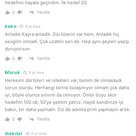
hedefimi hayata geçirdim. İlk hedef 20.
Yanıtla
0
keko
9 yıl önce
Anladık Kayra anladik. Dürtülerin var hem. Anladik hiç
sevgilin olmadi. Çok uzattin sen de. Hep aynı şeyleri yazip
duruyorsun
Yanıtla
0
Moruk
9 yıl önce
Herkesin dürtüleri ve istekleri var, benim de olmasaydı
sorun olurdu. Herhangi birine bulaşmıyor olmam çok daha
iyi, böyle olunca sınırım da olmuyor. Ömür boyu skor
hedefim 100 idi, 50’ye çektim yalnız. Haydi kendinize iyi
bakın, bir daha yazmam. Siz de adımla prim yapmayın artık.
Yanıtla
0
dıskılar
9 yıl önce