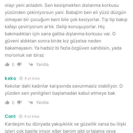
olayı yeni anladım. Sen kesişmekten dıslanma korkusu
yüzünden çekiniyorsun yani. Babajim ben eli yüzü düzgün
olmayan bir çocuğum beni bile çok kesiyorlar. Tip tip bakıp
kafayı çeviriyorum artık. Gelip konuşuyorlar. Hiç
bakmadıkları için sana galiba dışlanma korkusu var. O
güveni aldıktan sonra birde kız güzelse neden
bakamayasın. Ya hadsiz bi fazla özgüven sahibisin, yada
moronluk var biraz
Yanıtla
0
keko
9 yıl önce
Kekolar dahi kadınlar karşısında savunmasiz olabiliyor. O
yüzden sen yenilgileri başlamadan kabul etmeye bak
Yanıtla
0
Cont
9 yıl önce
Kardeşim bu dünyada yakışıklılık ve güzellik varsa bu ilişki
işleri çok basite iniyor eğer benim gibi ortalama veya