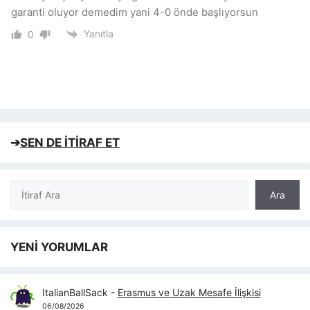
garanti oluyor demedim yani 4-0 önde başlıyorsun
Yanıtla
0
➔
SEN DE İTİRAF ET
Ara
Ara
YENİ YORUMLAR
ItalianBallSack
-
Erasmus ve Uzak Mesafe İlişkisi
06/08/2026