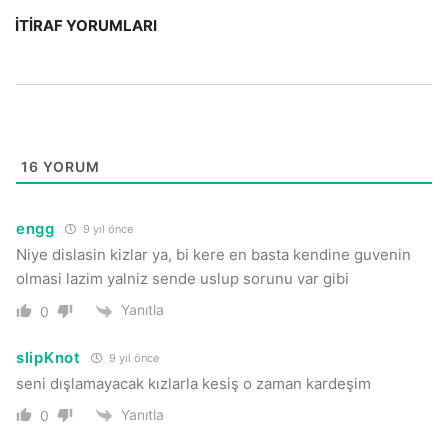
İTIRAF YORUMLARI
16
YORUM
engg
9 yıl önce
Niye dislasin kizlar ya, bi kere en basta kendine guvenin
olmasi lazim yalniz sende uslup sorunu var gibi
Yanıtla
0
slipKnot
9 yıl önce
seni dışlamayacak kızlarla kesiş o zaman kardeşim
Yanıtla
0