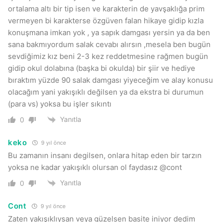
ortalama altı bir tip isen ve karakterin de yavşaklığa prim
vermeyen bi karakterse özgüven falan hikaye gidip kızla
konuşmana imkan yok , ya sapık damgası yersin ya da ben
sana bakmıyordum salak cevabı alırsın ,mesela ben bugün
sevdiğimiz kız beni 2-3 kez reddetmesine rağmen bugün
gidip okul dolabına (başka bi okulda) bir şiir ve hediye
bıraktım yüzde 90 salak damgası yiyeceğim ve alay konusu
olacağım yani yakışıklı değilsen ya da ekstra bi durumun
(para vs) yoksa bu işler sıkıntı
Yanıtla
0
keko
9 yıl önce
Bu zamanın insanı degilsen, onlara hitap eden bir tarzın
yoksa ne kadar yakışıklı olursan ol faydasız @cont
Yanıtla
0
Cont
9 yıl önce
Zaten yakışıklıysan veya güzelsen basite iniyor dedim