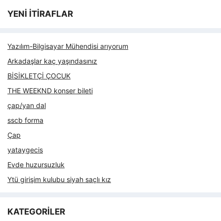
YENİ İTİRAFLAR
Yazılım-Bilgisayar Mühendisi arıyorum
Arkadaşlar kaç yaşındasınız
BİSİKLETÇİ ÇOCUK
THE WEEKND konser bileti
çap/yan dal
sscb forma
Çap
yataygecis
Evde huzursuzluk
Ytü girişim kulubu siyah saçlı kız
KATEGORİLER