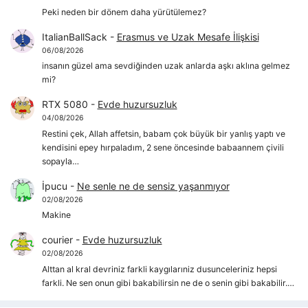
Peki neden bir dönem daha yürütülemez?
ItalianBallSack
-
Erasmus ve Uzak Mesafe İlişkisi
06/08/2026
insanın güzel ama sevdiğinden uzak anlarda aşkı aklına gelmez
mi?
RTX 5080
-
Evde huzursuzluk
04/08/2026
Restini çek, Allah affetsin, babam çok büyük bir yanlış yaptı ve
kendisini epey hırpaladım, 2 sene öncesinde babaannem çivili
sopayla…
İpucu
-
Ne senle ne de sensiz yaşanmıyor
02/08/2026
Makine
courier
-
Evde huzursuzluk
02/08/2026
Alttan al kral devriniz farkli kaygılarıniz dusunceleriniz hepsi
farkli. Ne sen onun gibi bakabilirsin ne de o senin gibi bakabilir.…