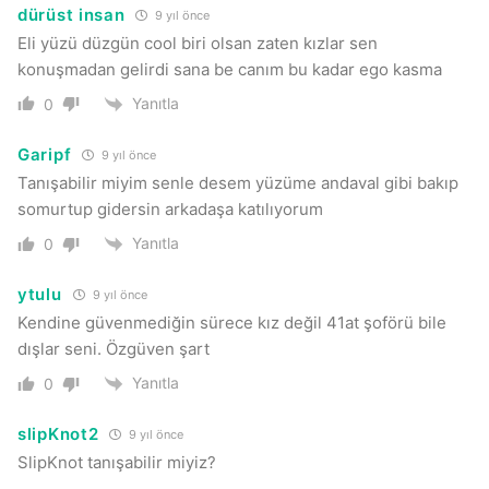
dürüst insan
9 yıl önce
Eli yüzü düzgün cool biri olsan zaten kızlar sen
konuşmadan gelirdi sana be canım bu kadar ego kasma
Yanıtla
0
Garipf
9 yıl önce
Tanışabilir miyim senle desem yüzüme andaval gibi bakıp
somurtup gidersin arkadaşa katılıyorum
Yanıtla
0
ytulu
9 yıl önce
Kendine güvenmediğin sürece kız değil 41at şoförü bile
dışlar seni. Özgüven şart
Yanıtla
0
slipKnot2
9 yıl önce
SlipKnot tanışabilir miyiz?