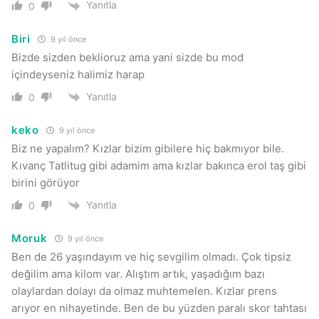
Yanıtla
0
Biri
9 yıl önce
Bizde sizden beklioruz ama yani sizde bu mod
içindeyseniz halimiz harap
Yanıtla
0
keko
9 yıl önce
Biz ne yapalım? Kızlar bizim gibilere hiç bakmıyor bile.
Kıvanç Tatlitug gibi adamim ama kızlar bakınca erol taş gibi
birini görüyor
Yanıtla
0
Moruk
9 yıl önce
Ben de 26 yaşındayım ve hiç sevgilim olmadı. Çok tipsiz
değilim ama kilom var. Alıştım artık, yaşadığım bazı
olaylardan dolayı da olmaz muhtemelen. Kızlar prens
arıyor en nihayetinde. Ben de bu yüzden paralı skor tahtası