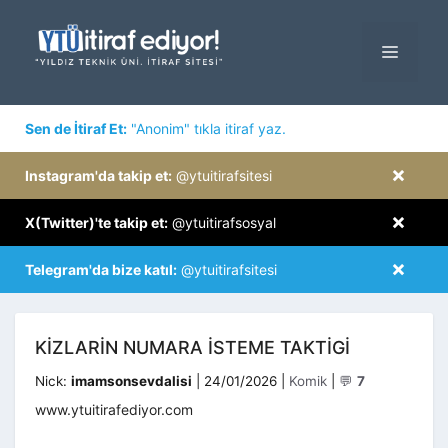
İçeriğe
atla
MENÜ
×
Sen de İtiraf Et:
"Anonim" tıkla itiraf yaz.
×
Instagram'da takip et:
@ytuitirafsitesi
×
X(Twitter)'te takip et:
@ytuitirafsosyal
×
Telegram'da bize katıl:
@ytuitirafsitesi
KIZLARIN NUMARA ISTEME TAKTIGI
Kategoriler
Nick:
imamsonsevdalisi
|
24/01/2026
|
Komik
|
💬
7
www.ytuitirafediyor.com