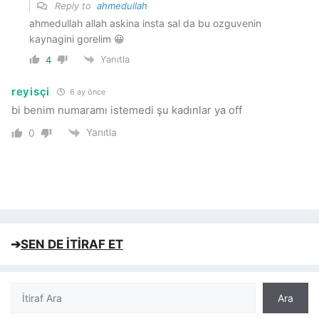
Reply to
ahmedullah
ahmedullah allah askina insta sal da bu ozguvenin
kaynagini gorelim 😀
Yanıtla
4
reyisçi
6 ay önce
bi benim numaramı istemedi şu kadınlar ya off
Yanıtla
0
➔
SEN DE İTİRAF ET
Ara
Ara