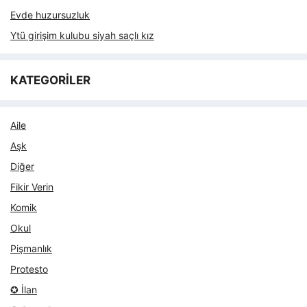
Evde huzursuzluk
Ytü girişim kulubu siyah saçlı kız
KATEGORİLER
Aile
Aşk
Diğer
Fikir Verin
Komik
Okul
Pişmanlık
Protesto
✪ İlan