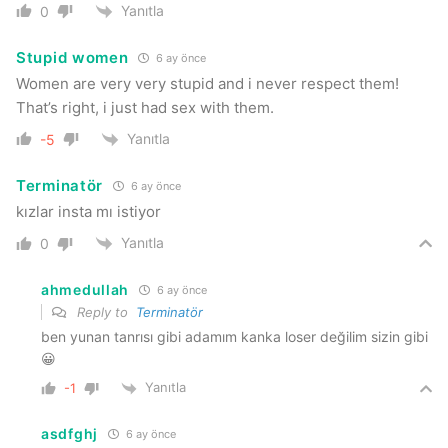
Yanıtla
0
Stupid women
6 ay önce
Women are very very stupid and i never respect them!
That’s right, i just had sex with them.
Yanıtla
-5
Terminatör
6 ay önce
kızlar insta mı istiyor
Yanıtla
0
ahmedullah
6 ay önce
Reply to
Terminatör
ben yunan tanrısı gibi adamım kanka loser değilim sizin gibi
😀
Yanıtla
-1
asdfghj
6 ay önce