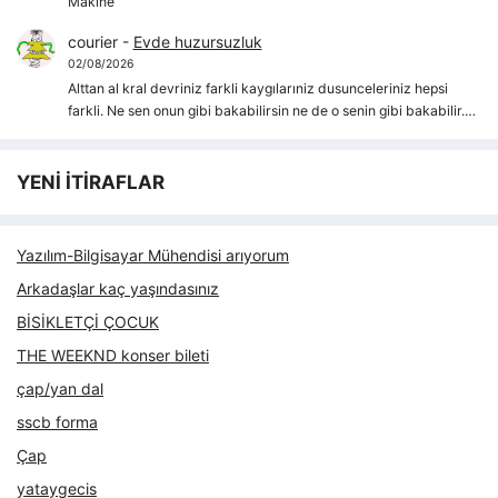
Makine
courier
-
Evde huzursuzluk
02/08/2026
Alttan al kral devriniz farkli kaygılarıniz dusunceleriniz hepsi
farkli. Ne sen onun gibi bakabilirsin ne de o senin gibi bakabilir.…
YENİ İTİRAFLAR
Yazılım-Bilgisayar Mühendisi arıyorum
Arkadaşlar kaç yaşındasınız
BİSİKLETÇİ ÇOCUK
THE WEEKND konser bileti
çap/yan dal
sscb forma
Çap
yataygecis