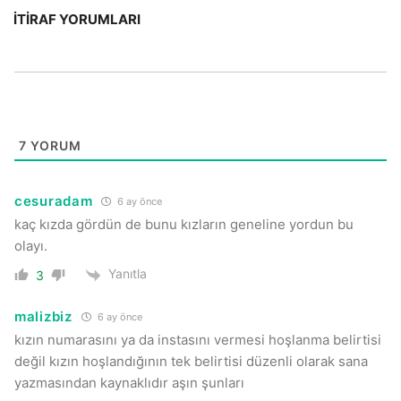
İTIRAF YORUMLARI
7
YORUM
cesuradam
6 ay önce
kaç kızda gördün de bunu kızların geneline yordun bu
olayı.
Yanıtla
3
malizbiz
6 ay önce
kızın numarasını ya da instasını vermesi hoşlanma belirtisi
değil kızın hoşlandığının tek belirtisi düzenli olarak sana
yazmasından kaynaklıdır aşın şunları