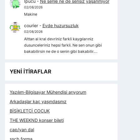
İpucu
-
Ne senle ne de sensiz yaşanmıyor
02/08/2026
Makine
courier
-
Evde huzursuzluk
02/08/2026
Alttan al kral devriniz farkli kaygılarıniz
dusunceleriniz hepsi farkli. Ne sen onun gibi
bakabilirsin ne de o senin gibi bakabilir.…
YENİ İTİRAFLAR
Yazılım-Bilgisayar Mühendisi arıyorum
Arkadaşlar kaç yaşındasınız
BİSİKLETÇİ ÇOCUK
THE WEEKND konser bileti
çap/yan dal
sscb forma