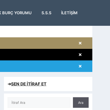
K BURÇ YORUMU
S.S.S
İLETIŞIM
×
×
×
×
➔
SEN DE İTİRAF ET
Ara
Ara