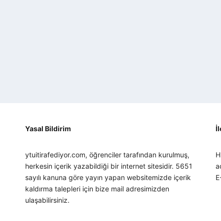
Yasal Bildirim
İ
ytuitirafediyor.com, öğrenciler tarafından kurulmuş,
H
herkesin içerik yazabildiği bir internet sitesidir. 5651
a
sayılı kanuna göre yayın yapan websitemizde içerik
E
kaldırma talepleri için bize mail adresimizden
ulaşabilirsiniz.