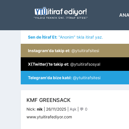
İçeriğe
atla
ANA
Sen de İtiraf Et:
"Anonim" tıkla itiraf yaz.
Instagram'da takip et:
@ytuitirafsitesi
X(Twitter)'te takip et:
@ytuitirafsosyal
Telegram'da bize katıl:
@ytuitirafsitesi
KMF GREENSACK
Kategoriler
Nick:
nik
|
26/11/2025
|
Aşk
|
💬 0
www.ytuitirafediyor.com