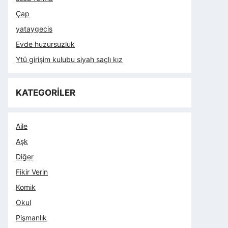
Çap
yataygecis
Evde huzursuzluk
Ytü girişim kulubu siyah saçlı kız
KATEGORİLER
Aile
Aşk
Diğer
Fikir Verin
Komik
Okul
Pişmanlık