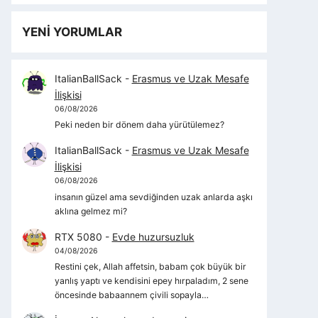
YENİ YORUMLAR
ItalianBallSack
-
Erasmus ve Uzak Mesafe
İlişkisi
06/08/2026
Peki neden bir dönem daha yürütülemez?
ItalianBallSack
-
Erasmus ve Uzak Mesafe
İlişkisi
06/08/2026
insanın güzel ama sevdiğinden uzak anlarda aşkı
aklına gelmez mi?
RTX 5080
-
Evde huzursuzluk
04/08/2026
Restini çek, Allah affetsin, babam çok büyük bir
yanlış yaptı ve kendisini epey hırpaladım, 2 sene
öncesinde babaannem çivili sopayla…