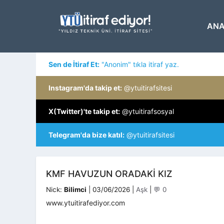
İçeriğe
atla
ANA
Sen de İtiraf Et:
"Anonim" tıkla itiraf yaz.
Instagram'da takip et:
@ytuitirafsitesi
X(Twitter)'te takip et:
@ytuitirafsosyal
Telegram'da bize katıl:
@ytuitirafsitesi
KMF HAVUZUN ORADAKI KIZ
Kategoriler
Nick:
Bilimci
|
03/06/2026
|
Aşk
|
💬 0
www.ytuitirafediyor.com