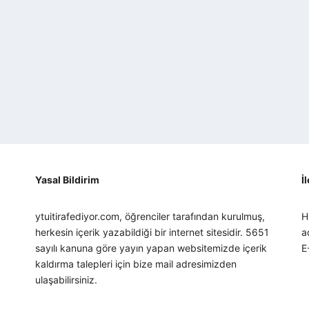
Yasal Bildirim
İ
ytuitirafediyor.com, öğrenciler tarafından kurulmuş,
H
herkesin içerik yazabildiği bir internet sitesidir. 5651
a
sayılı kanuna göre yayın yapan websitemizde içerik
E
kaldırma talepleri için bize mail adresimizden
ulaşabilirsiniz.