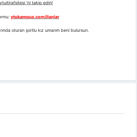
uitirafsitesi 'ni takip edin!
formu:
ytukampus.com/ilanlar
ında oturan şortlu kız umarım beni bulursun.