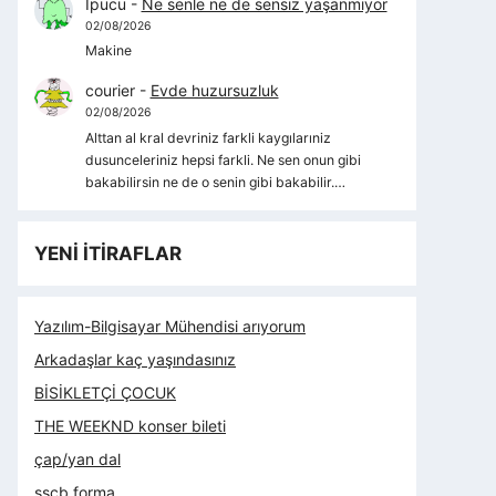
İpucu
-
Ne senle ne de sensiz yaşanmıyor
02/08/2026
Makine
courier
-
Evde huzursuzluk
02/08/2026
Alttan al kral devriniz farkli kaygılarıniz
dusunceleriniz hepsi farkli. Ne sen onun gibi
bakabilirsin ne de o senin gibi bakabilir.…
YENİ İTİRAFLAR
Yazılım-Bilgisayar Mühendisi arıyorum
Arkadaşlar kaç yaşındasınız
BİSİKLETÇİ ÇOCUK
THE WEEKND konser bileti
çap/yan dal
sscb forma