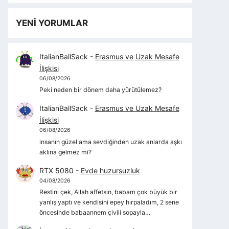
YENİ YORUMLAR
ItalianBallSack
-
Erasmus ve Uzak Mesafe
İlişkisi
06/08/2026
Peki neden bir dönem daha yürütülemez?
ItalianBallSack
-
Erasmus ve Uzak Mesafe
İlişkisi
06/08/2026
insanın güzel ama sevdiğinden uzak anlarda aşkı
aklına gelmez mi?
RTX 5080
-
Evde huzursuzluk
04/08/2026
Restini çek, Allah affetsin, babam çok büyük bir
yanlış yaptı ve kendisini epey hırpaladım, 2 sene
öncesinde babaannem çivili sopayla…