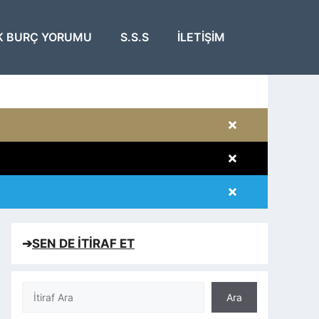
K BURÇ YORUMU
S.S.S
İLETIŞIM
×
×
×
×
➔
SEN DE İTİRAF ET
Ara
Ara