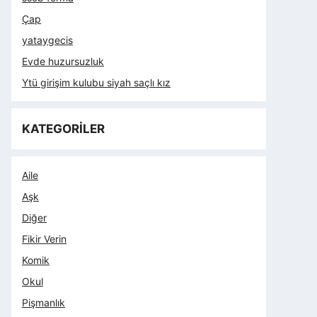
Çap
yataygecis
Evde huzursuzluk
Ytü girişim kulubu siyah saçlı kız
KATEGORİLER
Aile
Aşk
Diğer
Fikir Verin
Komik
Okul
Pişmanlık