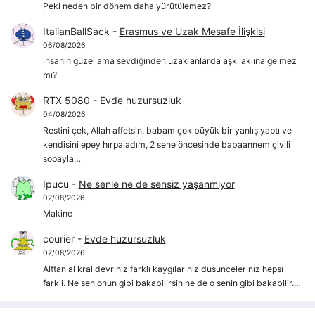
Peki neden bir dönem daha yürütülemez?
ItalianBallSack
-
Erasmus ve Uzak Mesafe İlişkisi
06/08/2026
insanın güzel ama sevdiğinden uzak anlarda aşkı aklına gelmez
mi?
RTX 5080
-
Evde huzursuzluk
04/08/2026
Restini çek, Allah affetsin, babam çok büyük bir yanlış yaptı ve
kendisini epey hırpaladım, 2 sene öncesinde babaannem çivili
sopayla…
İpucu
-
Ne senle ne de sensiz yaşanmıyor
02/08/2026
Makine
courier
-
Evde huzursuzluk
02/08/2026
Alttan al kral devriniz farkli kaygılarıniz dusunceleriniz hepsi
farkli. Ne sen onun gibi bakabilirsin ne de o senin gibi bakabilir.…