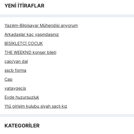
YENİ İTİRAFLAR
Yazılım-Bilgisayar Mühendisi arıyorum
Arkadaşlar kaç yaşındasınız
BİSİKLETÇİ ÇOCUK
THE WEEKND konser bileti
çap/yan dal
sscb forma
Çap
yataygecis
Evde huzursuzluk
Ytü girişim kulubu siyah saçlı kız
KATEGORİLER