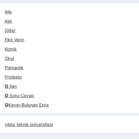
Aile
Aşk
Diğer
Fikir Verin
Komik
Okul
Pişmanlık
Protesto
✪ İlan
✪ Soru-Cevap
✪Kayıp-Bulunan Eşya
yıldız teknik üniversitesi