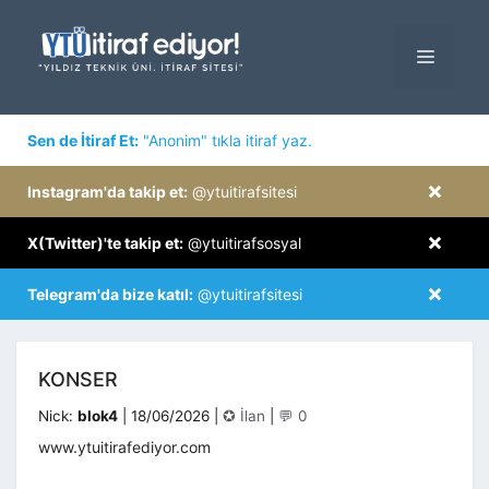
İçeriğe
atla
MENÜ
×
Sen de İtiraf Et:
"Anonim" tıkla itiraf yaz.
×
Instagram'da takip et:
@ytuitirafsitesi
×
X(Twitter)'te takip et:
@ytuitirafsosyal
×
Telegram'da bize katıl:
@ytuitirafsitesi
KONSER
Kategoriler
Nick:
blok4
|
18/06/2026
|
✪ İlan
|
💬 0
www.ytuitirafediyor.com