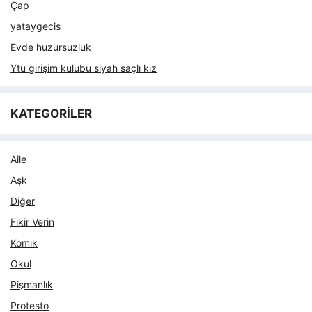
Çap
yataygecis
Evde huzursuzluk
Ytü girişim kulubu siyah saçlı kız
KATEGORİLER
Aile
Aşk
Diğer
Fikir Verin
Komik
Okul
Pişmanlık
Protesto