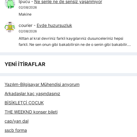
İpucu
-
Ne senle ne de sensiz yaşanmıyor
02/08/2026
Makine
courier
-
Evde huzursuzluk
02/08/2026
Alttan al kral devriniz farkli kaygılarıniz dusunceleriniz hepsi
farkli. Ne sen onun gibi bakabilirsin ne de o senin gibi bakabilir.…
YENİ İTİRAFLAR
Yazılım-Bilgisayar Mühendisi arıyorum
Arkadaşlar kaç yaşındasınız
BİSİKLETÇİ ÇOCUK
THE WEEKND konser bileti
çap/yan dal
sscb forma