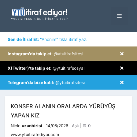
İçeriğe
atla
MENÜ
×
Sen de İtiraf Et:
"Anonim" tıkla itiraf yaz.
×
Instagram'da takip et:
@ytuitirafsitesi
×
X(Twitter)'te takip et:
@ytuitirafsosyal
×
Telegram'da bize katıl:
@ytuitirafsitesi
KONSER ALANIN ORALARDA YÜRÜYÜŞ
YAPAN KIZ
Kategoriler
Nick:
uzunbirisi
|
14/06/2026
|
Aşk
|
💬 0
www.ytuitirafediyor.com