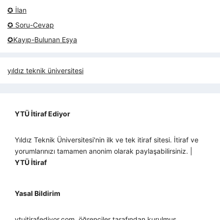
✪ İlan
✪ Soru-Cevap
✪Kayıp-Bulunan Eşya
yıldız teknik üniversitesi
YTÜ İtiraf Ediyor
Yıldız Teknik Üniversitesi'nin ilk ve tek itiraf sitesi. İtiraf ve
yorumlarınızı tamamen anonim olarak paylaşabilirsiniz. |
YTÜ İtiraf
Yasal Bildirim
ytuitirafediyor.com, öğrenciler tarafından kurulmuş,