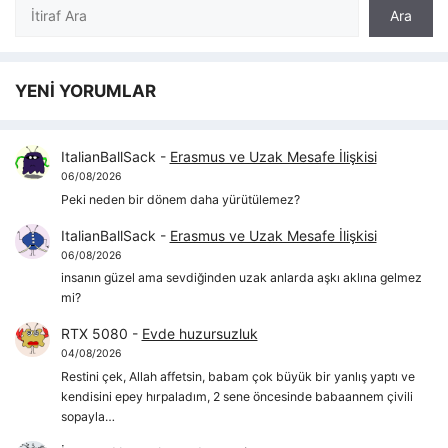
Ara
Ara
YENİ YORUMLAR
ItalianBallSack
-
Erasmus ve Uzak Mesafe İlişkisi
06/08/2026
Peki neden bir dönem daha yürütülemez?
ItalianBallSack
-
Erasmus ve Uzak Mesafe İlişkisi
06/08/2026
insanın güzel ama sevdiğinden uzak anlarda aşkı aklına gelmez
mi?
RTX 5080
-
Evde huzursuzluk
04/08/2026
Restini çek, Allah affetsin, babam çok büyük bir yanlış yaptı ve
kendisini epey hırpaladım, 2 sene öncesinde babaannem çivili
sopayla…