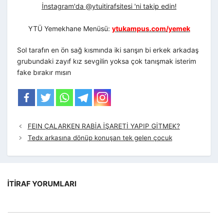
İnstagram'da @ytuitirafsitesi 'ni takip edin!
YTÜ Yemekhane Menüsü:
ytukampus.com/yemek
Sol tarafın en ön sağ kısmında iki sarışın bi erkek arkadaş
grubundaki zayıf kız sevgilin yoksa çok tanışmak isterim
fake bırakır mısın
FEIN ÇALARKEN RABİA İŞARETİ YAPIP GİTMEK?
Tedx arkasına dönüp konuşan tek gelen çocuk
İTIRAF YORUMLARI