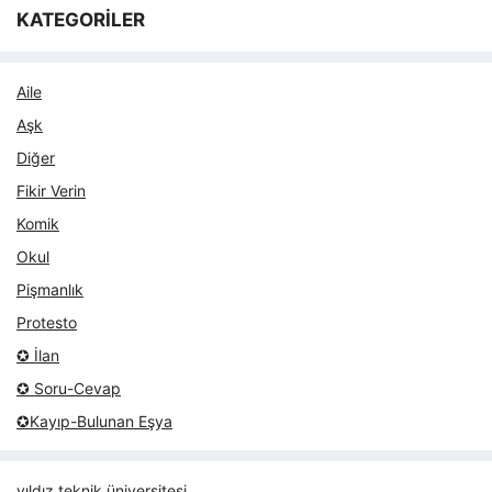
KATEGORİLER
Aile
Aşk
Diğer
Fikir Verin
Komik
Okul
Pişmanlık
Protesto
✪ İlan
✪ Soru-Cevap
✪Kayıp-Bulunan Eşya
yıldız teknik üniversitesi