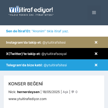
İçeriğe
atla
MENÜ
×
Sen de İtiraf Et:
"Anonim" tıkla itiraf yaz.
×
Instagram'da takip et:
@ytuitirafsitesi
×
X(Twitter)'te takip et:
@ytuitirafsosyal
×
Telegram'da bize katıl:
@ytuitirafsitesi
KONSER BEĞENI
Kategoriler
Nick:
hernerdeysen
|
18/05/2025
|
Aşk
|
💬 0
www.ytuitirafediyor.com