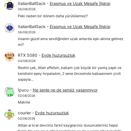
ItalianBallSack
-
Erasmus ve Uzak Mesafe İlişkisi
06/08/2026
Peki neden bir dönem daha yürütülemez?
ItalianBallSack
-
Erasmus ve Uzak Mesafe İlişkisi
06/08/2026
insanın güzel ama sevdiğinden uzak anlarda aşkı aklına gelmez
mi?
RTX 5080
-
Evde huzursuzluk
04/08/2026
Restini çek, Allah affetsin, babam çok büyük bir yanlış yaptı ve
kendisini epey hırpaladım, 2 sene öncesinde babaannem çivili
sopayla…
İpucu
-
Ne senle ne de sensiz yaşanmıyor
02/08/2026
Makine
courier
-
Evde huzursuzluk
02/08/2026
Alttan al kral devriniz farkli kaygılarıniz dusunceleriniz hepsi