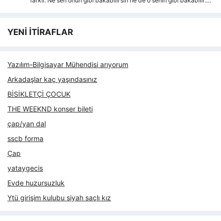
farkli. Ne sen onun gibi bakabilirsin ne de o senin gibi bakabilir.…
YENİ İTİRAFLAR
Yazılım-Bilgisayar Mühendisi arıyorum
Arkadaşlar kaç yaşındasınız
BİSİKLETÇİ ÇOCUK
THE WEEKND konser bileti
çap/yan dal
sscb forma
Çap
yataygecis
Evde huzursuzluk
Ytü girişim kulubu siyah saçlı kız