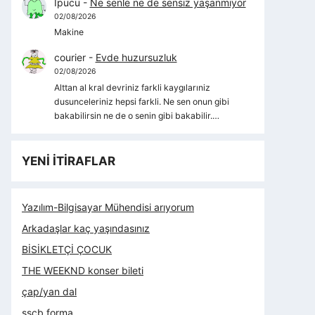
İpucu
-
Ne senle ne de sensiz yaşanmıyor
02/08/2026
Makine
courier
-
Evde huzursuzluk
02/08/2026
Alttan al kral devriniz farkli kaygılarıniz
dusunceleriniz hepsi farkli. Ne sen onun gibi
bakabilirsin ne de o senin gibi bakabilir.…
YENİ İTİRAFLAR
Yazılım-Bilgisayar Mühendisi arıyorum
Arkadaşlar kaç yaşındasınız
BİSİKLETÇİ ÇOCUK
THE WEEKND konser bileti
çap/yan dal
sscb forma