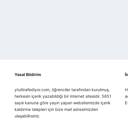
Yasal Bildirim
İ
ytuitirafediyor.com, öğrenciler tarafından kurulmuş,
H
herkesin içerik yazabildiği bir internet sitesidir. 5651
a
sayılı kanuna göre yayın yapan websitemizde içerik
E
kaldırma talepleri için bize mail adresimizden
ulaşabilirsiniz.