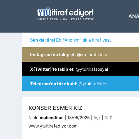
İçeriğe
atla
ANA
Sen de İtiraf Et:
"Anonim" tıkla itiraf yaz.
Instagram'da takip et:
@ytuitirafsitesi
X(Twitter)'te takip et:
@ytuitirafsosyal
Telegram'da bize katıl:
@ytuitirafsitesi
KONSER ESMER KIZ
Kategoriler
Nick:
muhendisci
|
18/05/2026
|
Aşk
|
💬 0
www.ytuitirafediyor.com