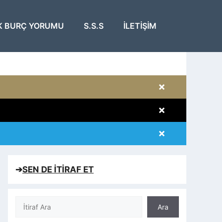
K BURÇ YORUMU
S.S.S
İLETIŞIM
×
×
×
×
➔
SEN DE İTİRAF ET
Ara
Ara