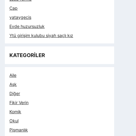
Çap
yataygecis
Evde huzursuzluk
Ytü girişim kulubu siyah saçlı kız
KATEGORİLER
Aile
Aşk
Diğer
Fikir Verin
Komik
Okul
Pişmanlık