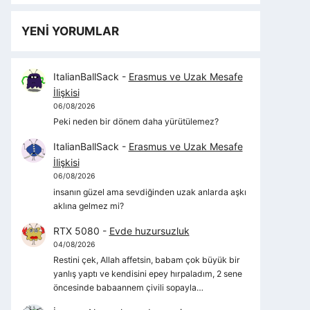
YENİ YORUMLAR
ItalianBallSack
-
Erasmus ve Uzak Mesafe
İlişkisi
06/08/2026
Peki neden bir dönem daha yürütülemez?
ItalianBallSack
-
Erasmus ve Uzak Mesafe
İlişkisi
06/08/2026
insanın güzel ama sevdiğinden uzak anlarda aşkı
aklına gelmez mi?
RTX 5080
-
Evde huzursuzluk
04/08/2026
Restini çek, Allah affetsin, babam çok büyük bir
yanlış yaptı ve kendisini epey hırpaladım, 2 sene
öncesinde babaannem çivili sopayla…