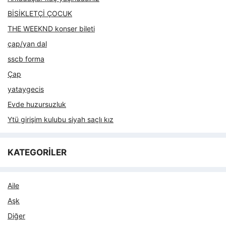
BİSİKLETÇİ ÇOCUK
THE WEEKND konser bileti
çap/yan dal
sscb forma
Çap
yataygecis
Evde huzursuzluk
Ytü girişim kulubu siyah saçlı kız
KATEGORİLER
Aile
Aşk
Diğer