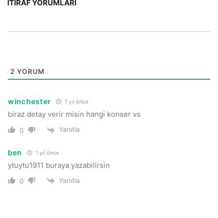
İTIRAF YORUMLARI
2
YORUM
winchester
1 yıl önce
biraz detay verir misin hangi konser vs
Yanıtla
0
ben
1 yıl önce
ytuytu1911 buraya yazabilirsin
Yanıtla
0