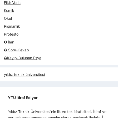
Fikir Verin
Komik
Okul
Pişmanlık
Protesto
✪ İlan
✪ Soru-Cevap
✪Kayıp-Bulunan Eşya
yıldız teknik üniversitesi
YTÜ İtiraf Ediyor
Yıldız Teknik Üniversitesi'nin ilk ve tek itiraf sitesi. İtiraf ve
yorumlarınızı tamamen anonim olarak paylaşabilirsiniz. |