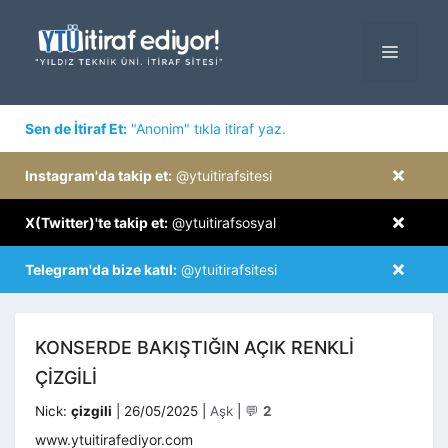
İçeriğe
atla
MENÜ
×
Sen de İtiraf Et:
"Anonim" tıkla itiraf yaz.
×
Instagram'da takip et:
@ytuitirafsitesi
×
X(Twitter)'te takip et:
@ytuitirafsosyal
×
Telegram'da bize katıl:
@ytuitirafsitesi
KONSERDE BAKIŞTIĞIN AÇIK RENKLİ
ÇİZGİLİ
Kategoriler
Nick:
çizgili
|
26/05/2025
|
Aşk
|
💬
2
www.ytuitirafediyor.com