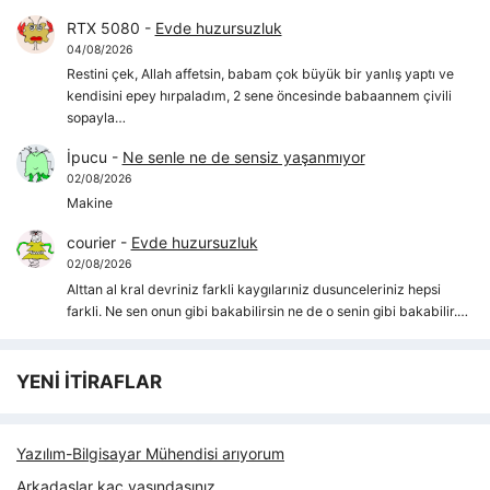
RTX 5080
-
Evde huzursuzluk
04/08/2026
Restini çek, Allah affetsin, babam çok büyük bir yanlış yaptı ve
kendisini epey hırpaladım, 2 sene öncesinde babaannem çivili
sopayla…
İpucu
-
Ne senle ne de sensiz yaşanmıyor
02/08/2026
Makine
courier
-
Evde huzursuzluk
02/08/2026
Alttan al kral devriniz farkli kaygılarıniz dusunceleriniz hepsi
farkli. Ne sen onun gibi bakabilirsin ne de o senin gibi bakabilir.…
YENİ İTİRAFLAR
Yazılım-Bilgisayar Mühendisi arıyorum
Arkadaşlar kaç yaşındasınız