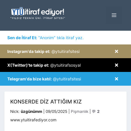
İçeriğe
atla
MENÜ
×
Sen de İtiraf Et:
"Anonim" tıkla itiraf yaz.
×
Instagram'da takip et:
@ytuitirafsitesi
×
X(Twitter)'te takip et:
@ytuitirafsosyal
×
Telegram'da bize katıl:
@ytuitirafsitesi
KONSERDE DIZ ATTIĞIM KIZ
Kategoriler
Nick:
üzgünümm
|
09/05/2025
|
Pişmanlık
|
💬
2
www.ytuitirafediyor.com