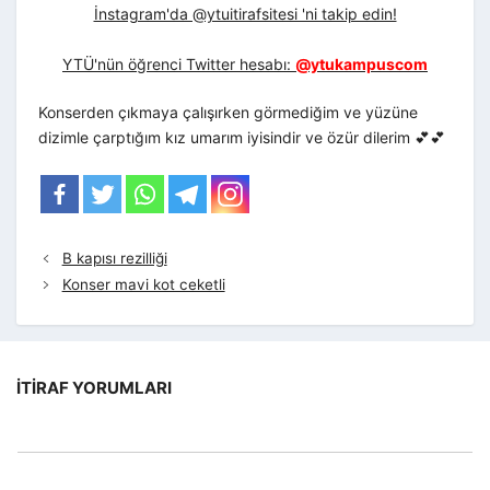
İnstagram'da @ytuitirafsitesi 'ni takip edin!
YTÜ'nün öğrenci Twitter hesabı:
@ytukampuscom
Konserden çıkmaya çalışırken görmediğim ve yüzüne
dizimle çarptığım kız umarım iyisindir ve özür dilerim 💕💕
B kapısı rezilliği
Konser mavi kot ceketli
İTIRAF YORUMLARI