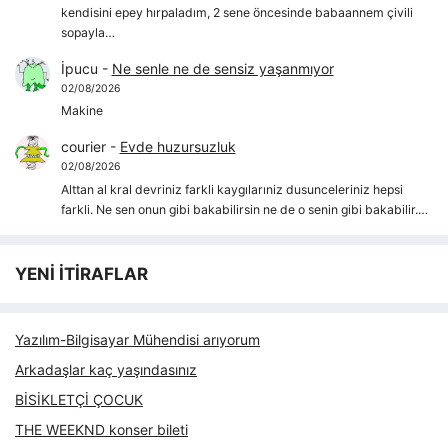
kendisini epey hırpaladım, 2 sene öncesinde babaannem çivili
sopayla…
İpucu
-
Ne senle ne de sensiz yaşanmıyor
02/08/2026
Makine
courier
-
Evde huzursuzluk
02/08/2026
Alttan al kral devriniz farkli kaygılarıniz dusunceleriniz hepsi
farkli. Ne sen onun gibi bakabilirsin ne de o senin gibi bakabilir.…
YENİ İTİRAFLAR
Yazılım-Bilgisayar Mühendisi arıyorum
Arkadaşlar kaç yaşındasınız
BİSİKLETÇİ ÇOCUK
THE WEEKND konser bileti