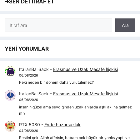
➔
SEN DE İTİRAF ET
Ara
Ara
YENİ YORUMLAR
ItalianBallSack
-
Erasmus ve Uzak Mesafe İlişkisi
06/08/2026
Peki neden bir dönem daha yürütülemez?
ItalianBallSack
-
Erasmus ve Uzak Mesafe İlişkisi
06/08/2026
insanın güzel ama sevdiğinden uzak anlarda aşkı aklına gelmez
mi?
RTX 5080
-
Evde huzursuzluk
04/08/2026
Restini çek, Allah affetsin, babam çok büyük bir yanlış yaptı ve