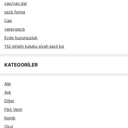
çap/yan dal
sscb forma
Çap
yataygecis
Evde huzursuzluk
Ytü girişim kulubu siyah saçlı kız
KATEGORİLER
Aile
Aşk
Diğer
Fikir Verin
Komik
Okul