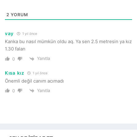
2
YORUM
vay
1 yıl önce
Kanka bu nasıl mümkün oldu aq. Ya sen 2.5 metresin ya kız
1.30 falan
Yanıtla
0
Kısa kız
1 yıl önce
Önemli değil canım acımadı
Yanıtla
0