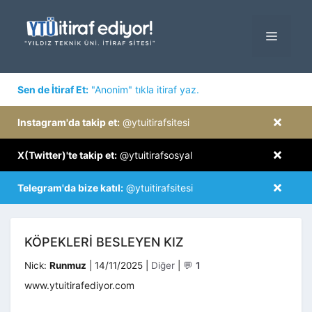
İçeriğe
atla
MENÜ
×
Sen de İtiraf Et:
"Anonim" tıkla itiraf yaz.
×
Instagram'da takip et:
@ytuitirafsitesi
×
X(Twitter)'te takip et:
@ytuitirafsosyal
×
Telegram'da bize katıl:
@ytuitirafsitesi
KÖPEKLERI BESLEYEN KIZ
Kategoriler
Nick:
Runmuz
|
14/11/2025
|
Diğer
|
💬
1
www.ytuitirafediyor.com