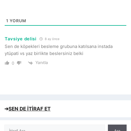
1
YORUM
Tavsiye delisi
8 ay önce
Sen de köpekleri besleme grubuna katılsana instada
ytüpati vs yaz birlikte beslersiniz belki
Yanıtla
0
➔
SEN DE İTİRAF ET
Ara
Ara