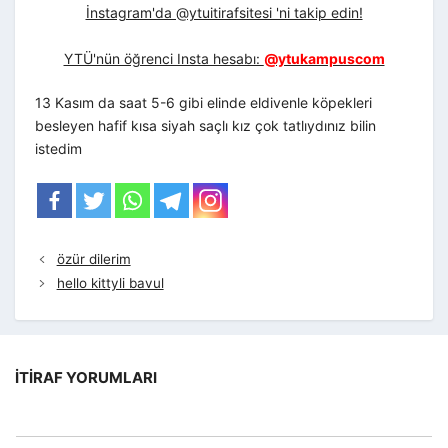
İnstagram'da @ytuitirafsitesi 'ni takip edin!
YTÜ'nün öğrenci Insta hesabı:
@ytukampuscom
13 Kasım da saat 5-6 gibi elinde eldivenle köpekleri
besleyen hafif kısa siyah saçlı kız çok tatlıydınız bilin
istedim
özür dilerim
hello kittyli bavul
İTIRAF YORUMLARI