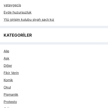
yataygecis
Evde huzursuzluk
Ytü girişim kulubu siyah saçlı kız
KATEGORİLER
Aile
Aşk
Diğer
Fikir Verin
Komik
Okul
Pişmanlık
Protesto