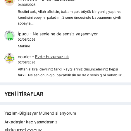
04/08/2026
Restini çek, Allah affetsin, babam çok büyük bir yanlış yaptı ve
kendisini epey hırpaladım, 2 sene öncesinde babaannem çivili
sopayla…
İpucu
-
Ne senle ne de sensiz yaşanmıyor
02/08/2026
Makine
courier
-
Evde huzursuzluk
02/08/2026
Alttan al kral devriniz farkli kaygılarıniz dusunceleriniz hepsi
farkli. Ne sen onun gibi bakabilirsin ne de o senin gibi bakabilir.…
YENİ İTİRAFLAR
Yazılım-Bilgisayar Mühendisi arıyorum
Arkadaşlar kaç yaşındasınız
BİSİKLETÇİ ÇOCUK