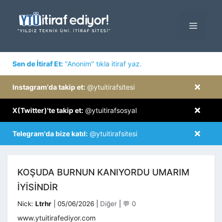
İçeriğe
atla
MENÜ
×
Sen de İtiraf Et:
"Anonim" tıkla itiraf yaz.
×
Instagram'da takip et:
@ytuitirafsitesi
×
X(Twitter)'te takip et:
@ytuitirafsosyal
×
Telegram'da bize katıl:
@ytuitirafsitesi
KOŞUDA BURNUN KANIYORDU UMARIM
IYISINDIR
Kategoriler
Nick:
Ltrhr
|
05/06/2026
|
Diğer
|
💬 0
www.ytuitirafediyor.com