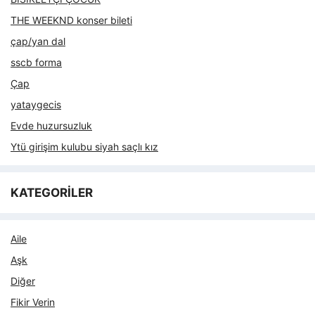
THE WEEKND konser bileti
çap/yan dal
sscb forma
Çap
yataygecis
Evde huzursuzluk
Ytü girişim kulubu siyah saçlı kız
KATEGORİLER
Aile
Aşk
Diğer
Fikir Verin