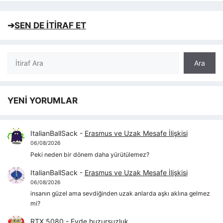
➔
SEN DE İTİRAF ET
Ara
Ara
YENİ YORUMLAR
ItalianBallSack
-
Erasmus ve Uzak Mesafe İlişkisi
06/08/2026
Peki neden bir dönem daha yürütülemez?
ItalianBallSack
-
Erasmus ve Uzak Mesafe İlişkisi
06/08/2026
insanın güzel ama sevdiğinden uzak anlarda aşkı aklına gelmez
mi?
RTX 5080
-
Evde huzursuzluk