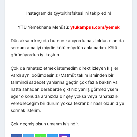
İnstagram'da @ytuitirafsitesi 'ni takip edin!
YTÜ Yemekhane Menüsü:
ytukampus.com/yemek
Dün akşam koşuda burnun kanıyordu nasıl oldun o an da
sordum ama iyi miydin kötü müydün anlamadım. Kötü
görünüyordun iyi koştun
Çok da rahatsız etmek istemedim direkt izleyen kişiler
vardı aynı bölümdesiniz (Matmüt takım isminden bir
tahmindi sadece) yanlarına geçtin çok fazla baktın vs
hatta sahadan beraberde çıktınız yanlış görmediysem
eğer o konuda aranızda bir şey yoksa veya rahatsızlık
verebileceğim bir durum yoksa tekrar bir nasıl oldun diye
sormak isterim.
Çok geçmiş olsun umarım iyisindir.