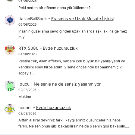
06/08/2026
Peki neden bir dönem daha yürütülemez?
ItalianBallSack
-
Erasmus ve Uzak Mesafe İlişkisi
06/08/2026
insanın güzel ama sevdiğinden uzak anlarda aşkı aklına gelmez
mi?
RTX 5080
-
Evde huzursuzluk
04/08/2026
Restini çek, Allah affetsin, babam çok büyük bir yanlış yaptı ve
kendisini epey hırpaladım, 2 sene öncesinde babaannem çivili
sopayla…
İpucu
-
Ne senle ne de sensiz yaşanmıyor
02/08/2026
Makine
courier
-
Evde huzursuzluk
02/08/2026
Alttan al kral devriniz farkli kaygılarıniz dusunceleriniz hepsi
farkli. Ne sen onun gibi bakabilirsin ne de o senin gibi bakabilir.…