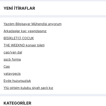
YENİ İTİRAFLAR
Yazılım-Bilgisayar Mühendisi arıyorum
Arkadaşlar kaç yaşındasınız
BİSİKLETÇİ ÇOCUK
THE WEEKND konser bileti
çap/yan dal
sscb forma
Çap
yataygecis
Evde huzursuzluk
Ytü girişim kulubu siyah saçlı kız
KATEGORİLER