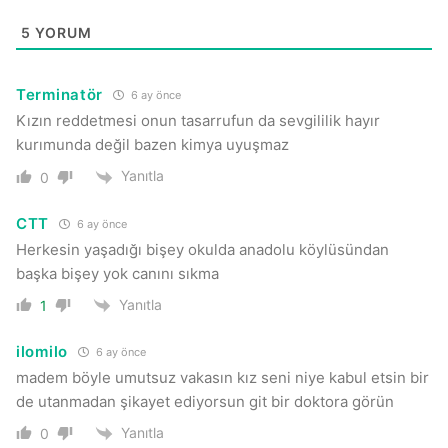
5
YORUM
Terminatör
6 ay önce
Kızın reddetmesi onun tasarrufun da sevgililik hayır
kurımunda değil bazen kimya uyuşmaz
Yanıtla
0
CTT
6 ay önce
Herkesin yaşadığı bişey okulda anadolu köylüsündan
başka bişey yok canını sıkma
Yanıtla
1
ilomilo
6 ay önce
madem böyle umutsuz vakasın kız seni niye kabul etsin bir
de utanmadan şikayet ediyorsun git bir doktora görün
Yanıtla
0