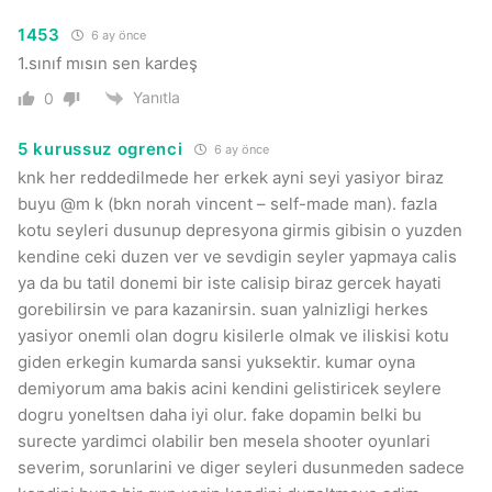
1453
6 ay önce
1.sınıf mısın sen kardeş
Yanıtla
0
5 kurussuz ogrenci
6 ay önce
knk her reddedilmede her erkek ayni seyi yasiyor biraz
buyu @m k (bkn norah vincent – self-made man). fazla
kotu seyleri dusunup depresyona girmis gibisin o yuzden
kendine ceki duzen ver ve sevdigin seyler yapmaya calis
ya da bu tatil donemi bir iste calisip biraz gercek hayati
gorebilirsin ve para kazanirsin. suan yalnizligi herkes
yasiyor onemli olan dogru kisilerle olmak ve iliskisi kotu
giden erkegin kumarda sansi yuksektir. kumar oyna
demiyorum ama bakis acini kendini gelistiricek seylere
dogru yoneltsen daha iyi olur. fake dopamin belki bu
surecte yardimci olabilir ben mesela shooter oyunlari
severim, sorunlarini ve diger seyleri dusunmeden sadece