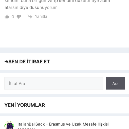
kendini buna bir gun verip kendini duzeltmeye adim
atarsin diye dusunuyorum
Yanıtla
0
➔
SEN DE İTİRAF ET
Ara
Ara
YENİ YORUMLAR
ItalianBallSack
-
Erasmus ve Uzak Mesafe İlişkisi