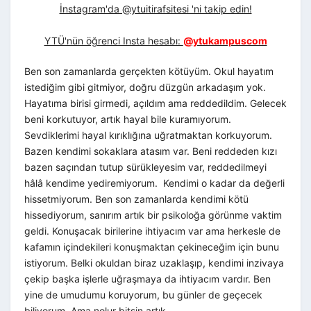
İnstagram'da @ytuitirafsitesi 'ni takip edin!
YTÜ'nün öğrenci Insta hesabı:
@ytukampuscom
Ben son zamanlarda gerçekten kötüyüm. Okul hayatım
istediğim gibi gitmiyor, doğru düzgün arkadaşım yok.
Hayatıma birisi girmedi, açıldım ama reddedildim. Gelecek
beni korkutuyor, artık hayal bile kuramıyorum.
Sevdiklerimi hayal kırıklığına uğratmaktan korkuyorum.
Bazen kendimi sokaklara atasım var. Beni reddeden kızı
bazen saçından tutup sürükleyesim var, reddedilmeyi
hâlâ kendime yediremiyorum. Kendimi o kadar da değerli
hissetmiyorum. Ben son zamanlarda kendimi kötü
hissediyorum, sanırım artık bir psikoloğa görünme vaktim
geldi. Konuşacak birilerine ihtiyacım var ama herkesle de
kafamın içindekileri konuşmaktan çekineceğim için bunu
istiyorum. Belki okuldan biraz uzaklaşıp, kendimi inzivaya
çekip başka işlerle uğraşmaya da ihtiyacım vardır. Ben
yine de umudumu koruyorum, bu günler de geçecek
biliyorum. Ama nolur bitsin artık.