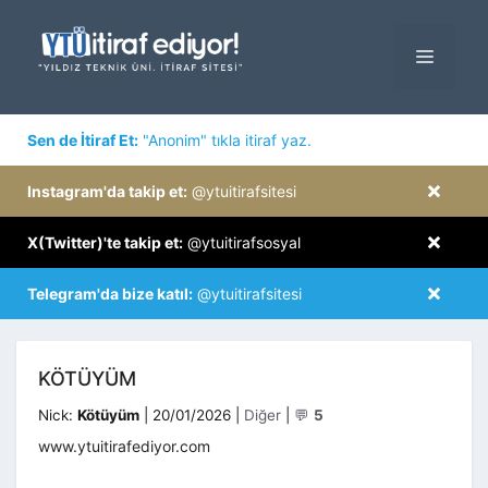
İçeriğe
atla
MENÜ
×
Sen de İtiraf Et:
"Anonim" tıkla itiraf yaz.
×
Instagram'da takip et:
@ytuitirafsitesi
×
X(Twitter)'te takip et:
@ytuitirafsosyal
×
Telegram'da bize katıl:
@ytuitirafsitesi
KÖTÜYÜM
Kategoriler
Nick:
Kötüyüm
|
20/01/2026
|
Diğer
|
💬
5
www.ytuitirafediyor.com