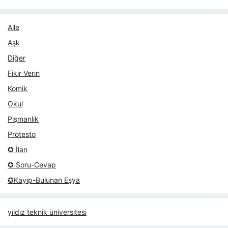
Aile
Aşk
Diğer
Fikir Verin
Komik
Okul
Pişmanlık
Protesto
✪ İlan
✪ Soru-Cevap
✪Kayıp-Bulunan Eşya
yıldız teknik üniversitesi