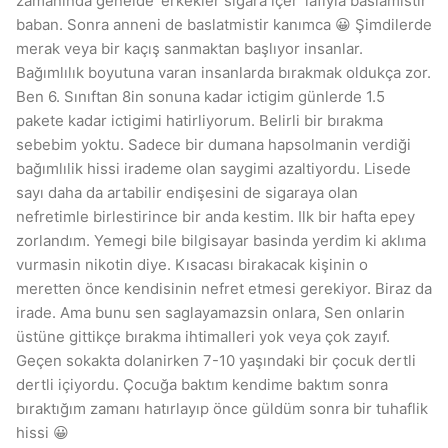
zamaninda genelde ‘erkekler sigara içer’ lafiyla baslamistir
baban. Sonra anneni de baslatmistir kanımca 😀 Şimdilerde
merak veya bir kaçış sanmaktan başlıyor insanlar.
Bağımlılık boyutuna varan insanlarda bırakmak oldukça zor.
Ben 6. Sınıftan 8in sonuna kadar ictigim günlerde 1.5
pakete kadar ictigimi hatirliyorum. Belirli bir bırakma
sebebim yoktu. Sadece bir dumana hapsolmanin verdiği
bağımlılik hissi irademe olan saygimi azaltiyordu. Lisede
sayı daha da artabilir endişesini de sigaraya olan
nefretimle birlestirince bir anda kestim. Ilk bir hafta epey
zorlandım. Yemegi bile bilgisayar basinda yerdim ki aklıma
vurmasin nikotin diye. Kısacası birakacak kişinin o
meretten önce kendisinin nefret etmesi gerekiyor. Biraz da
irade. Ama bunu sen saglayamazsin onlara, Sen onlarin
üstüne gittikçe bırakma ihtimalleri yok veya çok zayıf.
Geçen sokakta dolanirken 7-10 yaşındaki bir çocuk dertli
dertli içiyordu. Çocuğa baktım kendime baktım sonra
bıraktığım zamanı hatırlayıp önce güldüm sonra bir tuhaflik
hissi 😀