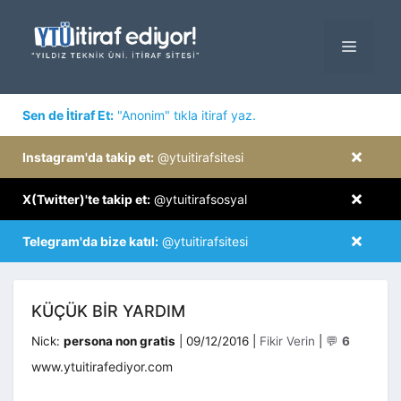
İçeriğe
atla
MENÜ
×
Sen de İtiraf Et:
"Anonim" tıkla itiraf yaz.
×
Instagram'da takip et:
@ytuitirafsitesi
×
X(Twitter)'te takip et:
@ytuitirafsosyal
×
Telegram'da bize katıl:
@ytuitirafsitesi
KÜÇÜK BIR YARDIM
Kategoriler
Nick:
persona non gratis
|
09/12/2016
|
Fikir Verin
|
💬
6
www.ytuitirafediyor.com