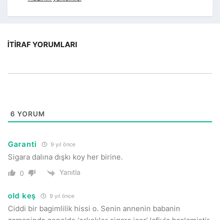
İTIRAF YORUMLARI
6
YORUM
Garanti
9 yıl önce
Sigara dalına dışkı koy her birine.
Yanıtla
0
old keş
9 yıl önce
Ciddi bir bagimlilik hissi o. Senin annenin babanin