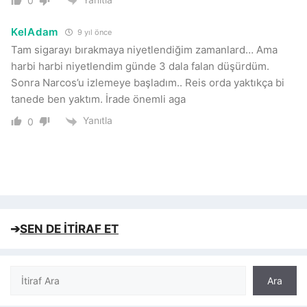
0
KelAdam
9 yıl önce
Tam sigarayı bırakmaya niyetlendiğim zamanlard… Ama
harbi harbi niyetlendim günde 3 dala falan düşürdüm.
Sonra Narcos’u izlemeye başladım.. Reis orda yaktıkça bi
tanede ben yaktım. İrade önemli aga
Yanıtla
0
➔
SEN DE İTİRAF ET
Ara
Ara