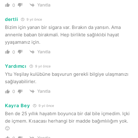
Yanıtla
0
dertli
9 yıl önce
Bizim için yanan bir sigara var. Bırakın da yansın. Ama
annenle baban birakmali. Hep birlikte sağlıklıbi hayat
yyaşamanız için.
Yanıtla
0
Yardımcı
9 yıl önce
Ytu Yeşilay kulübüne başvurun gerekli bilgiye ulaşmanızı
sağlayabilirler.
Yanıtla
0
Kayra Bey
9 yıl önce
Ben de 25 yıllık hayatım boyunca bir dal bile içmedim. Içki
de içmem. Kısacası herhangi bir madde bağımlılığım yok.
🙂
Yanıtla