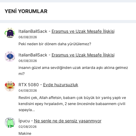
YENİ YORUMLAR
ItalianBallSack
-
Erasmus ve Uzak Mesafe İlişkisi
06/08/2026
Peki neden bir dönem daha yürütülemez?
ItalianBallSack
-
Erasmus ve Uzak Mesafe İlişkisi
06/08/2026
insanın güzel ama sevdiğinden uzak anlarda aşkı aklına gelmez
mi?
RTX 5080
-
Evde huzursuzluk
04/08/2026
Restini çek, Allah affetsin, babam çok büyük bir yanlış yaptı ve
kendisini epey hırpaladım, 2 sene öncesinde babaannem çivili
sopayla…
İpucu
-
Ne senle ne de sensiz yaşanmıyor
02/08/2026
Makine