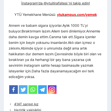
İnstagram'da @ytuitirafsitesi 'ni takip edin!
YTÜ Yemekhane Menüsü:
ytukampus.com/yemek
Annem ve babam sigara içiyorlar.Aylık 1000 TL’yi
buluyor.Bıraktırmam lazım.Ailem beni dinlemiyor.Annemle
daha demin kavga ettim.Canıma tak ett.Sigara içenler
benim için beyin yoksunu insanlardır.Aklı olan içmez o
zıkkımı.Abimde içiyor o umrumda değil ama artık
hakikaten dur demem lazım.Çevresinde böyle biri olan ve
bıraktıran ya da herhangi bir şey bana yazarsa çok
sevinirim instagram sahte hesap:tasimasuile yazmak
isteyenler için.Daha fazla dayanamayacağım evi terk
ediceğim yoksa.
41AT sarışın kız
Hazirlik yakisiklisi