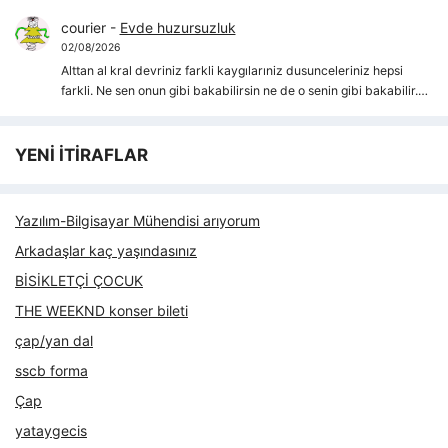
courier
-
Evde huzursuzluk
02/08/2026
Alttan al kral devriniz farkli kaygılarıniz dusunceleriniz hepsi
farkli. Ne sen onun gibi bakabilirsin ne de o senin gibi bakabilir.…
YENİ İTİRAFLAR
Yazılım-Bilgisayar Mühendisi arıyorum
Arkadaşlar kaç yaşındasınız
BİSİKLETÇİ ÇOCUK
THE WEEKND konser bileti
çap/yan dal
sscb forma
Çap
yataygecis