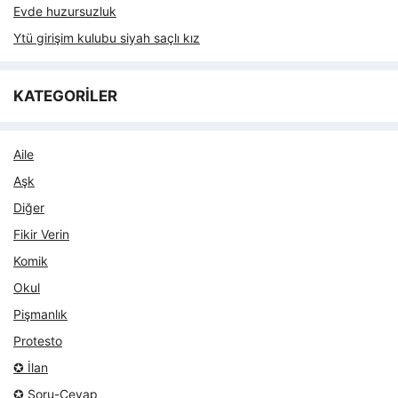
Evde huzursuzluk
Ytü girişim kulubu siyah saçlı kız
KATEGORİLER
Aile
Aşk
Diğer
Fikir Verin
Komik
Okul
Pişmanlık
Protesto
✪ İlan
✪ Soru-Cevap