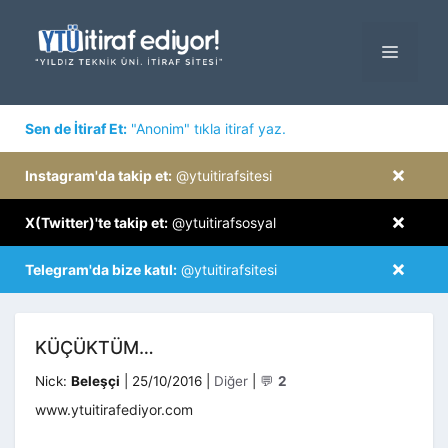
İçeriğe
atla
MENÜ
×
Sen de İtiraf Et:
"Anonim" tıkla itiraf yaz.
×
Instagram'da takip et:
@ytuitirafsitesi
×
X(Twitter)'te takip et:
@ytuitirafsosyal
×
Telegram'da bize katıl:
@ytuitirafsitesi
KÜÇÜKTÜM…
Kategoriler
Nick:
Beleşçi
|
25/10/2016
|
Diğer
|
💬
2
www.ytuitirafediyor.com