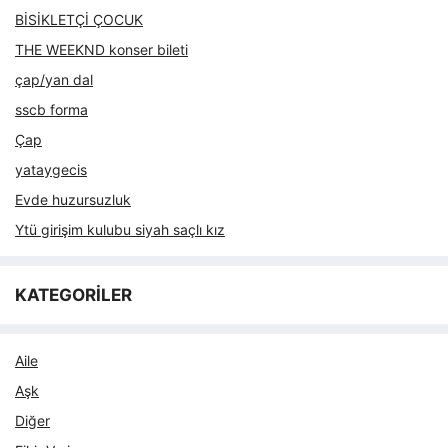
BİSİKLETÇİ ÇOCUK
THE WEEKND konser bileti
çap/yan dal
sscb forma
Çap
yataygecis
Evde huzursuzluk
Ytü girişim kulubu siyah saçlı kız
KATEGORİLER
Aile
Aşk
Diğer