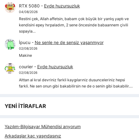
RTX 5080
-
Evde huzursuzluk
04/08/2026
Restini çek, Allah affetsin, babam çok büyük bir yanlış yaptı ve
kendisini epey hırpaladım, 2 sene öncesinde babaannem çivili
sopayla…
İpucu
-
Ne senle ne de sensiz yaşanmıyor
02/08/2026
Makine
courier
-
Evde huzursuzluk
02/08/2026
Alttan al kral devriniz farkli kaygılarıniz dusunceleriniz hepsi
farkli. Ne sen onun gibi bakabilirsin ne de o senin gibi bakabilir.…
YENİ İTİRAFLAR
Yazılım-Bilgisayar Mühendisi arıyorum
Arkadaşlar kaç yaşındasınız