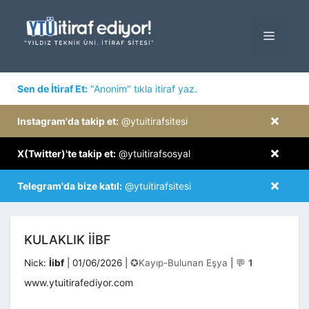
İçeriğe
atla
MENÜ
×
Sen de İtiraf Et:
"Anonim" tıkla itiraf yaz.
×
Instagram'da takip et:
@ytuitirafsitesi
×
X(Twitter)'te takip et:
@ytuitirafsosyal
×
Telegram'da bize katıl:
@ytuitirafsitesi
KULAKLIK IIBF
Kategoriler
Nick:
İibf
|
01/06/2026
|
✪Kayıp-Bulunan Eşya
|
💬
1
www.ytuitirafediyor.com