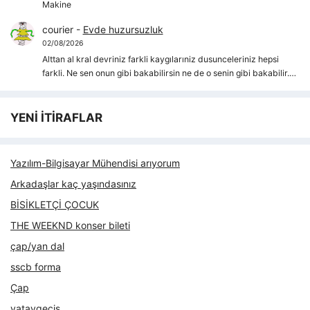
Makine
courier
-
Evde huzursuzluk
02/08/2026
Alttan al kral devriniz farkli kaygılarıniz dusunceleriniz hepsi
farkli. Ne sen onun gibi bakabilirsin ne de o senin gibi bakabilir.…
YENİ İTİRAFLAR
Yazılım-Bilgisayar Mühendisi arıyorum
Arkadaşlar kaç yaşındasınız
BİSİKLETÇİ ÇOCUK
THE WEEKND konser bileti
çap/yan dal
sscb forma
Çap
yataygecis