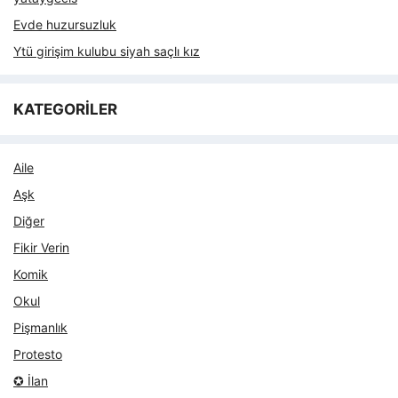
Evde huzursuzluk
Ytü girişim kulubu siyah saçlı kız
KATEGORİLER
Aile
Aşk
Diğer
Fikir Verin
Komik
Okul
Pişmanlık
Protesto
✪ İlan