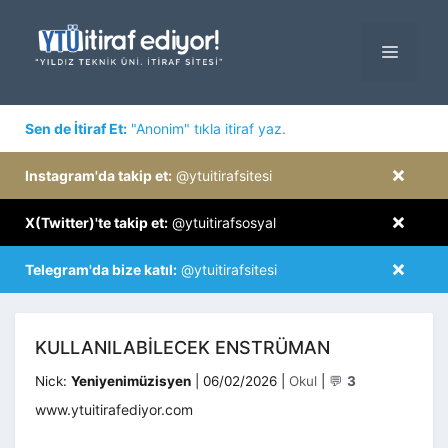
İçeriğe
atla
MENÜ
×
Sen de İtiraf Et:
"Anonim" tıkla itiraf yaz.
×
Instagram'da takip et:
@ytuitirafsitesi
×
X(Twitter)'te takip et:
@ytuitirafsosyal
×
Telegram'da bize katıl:
@ytuitirafsitesi
KULLANILABILECEK ENSTRÜMAN
Kategoriler
Nick:
Yeniyenimüzisyen
|
06/02/2026
|
Okul
|
💬
3
www.ytuitirafediyor.com