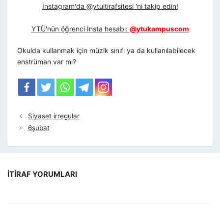
İnstagram'da @ytuitirafsitesi 'ni takip edin!
YTÜ'nün öğrenci Insta hesabı:
@ytukampuscom
Okulda kullanmak için müzik sınıfı ya da kullanılabilecek
enstrüman var mı?
Siyaset irregular
6şubat
İTIRAF YORUMLARI