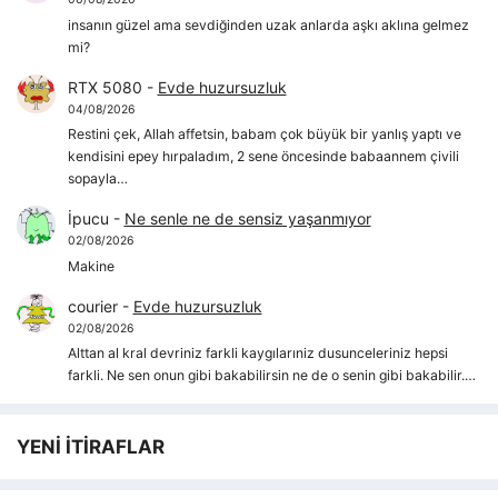
insanın güzel ama sevdiğinden uzak anlarda aşkı aklına gelmez
mi?
RTX 5080
-
Evde huzursuzluk
04/08/2026
Restini çek, Allah affetsin, babam çok büyük bir yanlış yaptı ve
kendisini epey hırpaladım, 2 sene öncesinde babaannem çivili
sopayla…
İpucu
-
Ne senle ne de sensiz yaşanmıyor
02/08/2026
Makine
courier
-
Evde huzursuzluk
02/08/2026
Alttan al kral devriniz farkli kaygılarıniz dusunceleriniz hepsi
farkli. Ne sen onun gibi bakabilirsin ne de o senin gibi bakabilir.…
YENİ İTİRAFLAR