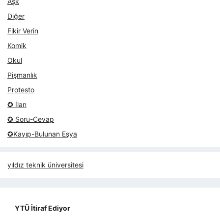
Aşk
Diğer
Fikir Verin
Komik
Okul
Pişmanlık
Protesto
✪ İlan
✪ Soru-Cevap
✪Kayıp-Bulunan Eşya
yıldız teknik üniversitesi
YTÜ İtiraf Ediyor