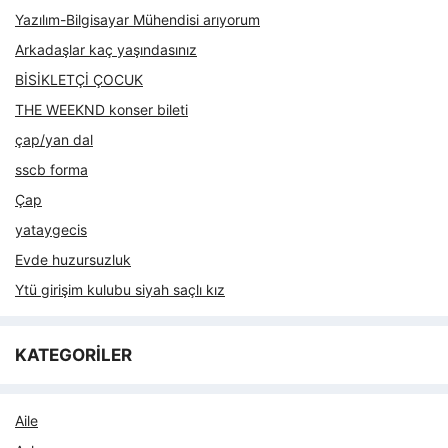
Yazılım-Bilgisayar Mühendisi arıyorum
Arkadaşlar kaç yaşındasınız
BİSİKLETÇİ ÇOCUK
THE WEEKND konser bileti
çap/yan dal
sscb forma
Çap
yataygecis
Evde huzursuzluk
Ytü girişim kulubu siyah saçlı kız
KATEGORİLER
Aile