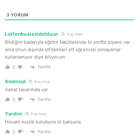
3
YORUM
Lutfenbualanidolduun
6 ay önce
Bildiğim kadarıyla eğitim fakültesinde bi sınıfta piyano var
ama onun dışında stf’dekileri stf öğrencisi olmayanlar
kullanamıyor diye biliyorum
Yanıtla
0
Xmdnsjd
6 ay önce
Sanat tasarımda var
Yanıtla
0
Yardim
6 ay önce
Hocam muzik kulubune bi baksana
Yanıtla
0