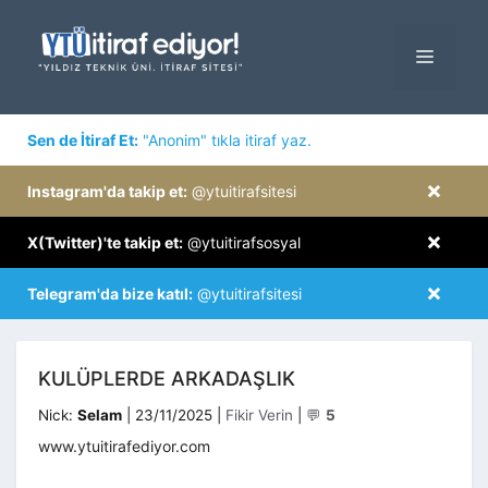
İçeriğe
atla
MENÜ
×
Sen de İtiraf Et:
"Anonim" tıkla itiraf yaz.
×
Instagram'da takip et:
@ytuitirafsitesi
×
X(Twitter)'te takip et:
@ytuitirafsosyal
×
Telegram'da bize katıl:
@ytuitirafsitesi
KULÜPLERDE ARKADAŞLIK
Kategoriler
Nick:
Selam
|
23/11/2025
|
Fikir Verin
|
💬
5
www.ytuitirafediyor.com