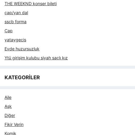
THE WEEKND konser bileti
çap/yan dal
sscb forma
Çap
yataygecis
Evde huzursuzluk
Ytü girişim kulubu siyah saçlı kız
KATEGORİLER
Aile
Aşk
Diğer
Fikir Verin
Komik