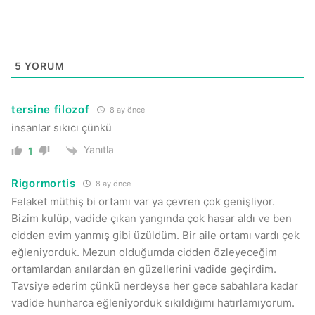
5
YORUM
tersine filozof
8 ay önce
insanlar sıkıcı çünkü
Yanıtla
1
Rigormortis
8 ay önce
Felaket müthiş bi ortamı var ya çevren çok genişliyor.
Bizim kulüp, vadide çıkan yangında çok hasar aldı ve ben
cidden evim yanmış gibi üzüldüm. Bir aile ortamı vardı çek
eğleniyorduk. Mezun olduğumda cidden özleyeceğim
ortamlardan anılardan en güzellerini vadide geçirdim.
Tavsiye ederim çünkü nerdeyse her gece sabahlara kadar
vadide hunharca eğleniyorduk sıkıldığımı hatırlamıyorum.