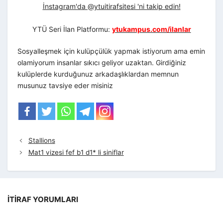
İnstagram'da @ytuitirafsitesi 'ni takip edin!
YTÜ Seri İlan Platformu:
ytukampus.com/ilanlar
Sosyalleşmek için kulüpçülük yapmak istiyorum ama emin
olamiyorum insanlar sıkıcı geliyor uzaktan. Girdiğiniz
kulüplerde kurduğunuz arkadaşlıklardan memnun
musunuz tavsiye eder misiniz
Stallions
Mat1 vizesi fef b1 d1* li siniflar
İTIRAF YORUMLARI