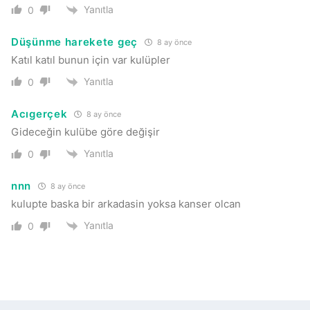
Yanıtla
0
Düşünme harekete geç
8 ay önce
Katıl katıl bunun için var kulüpler
Yanıtla
0
Acıgerçek
8 ay önce
Gideceğin kulübe göre değişir
Yanıtla
0
nnn
8 ay önce
kulupte baska bir arkadasin yoksa kanser olcan
Yanıtla
0