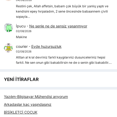
04/08/2026
Restini çek, Allah affetsin, babam çok büyük bir yanlış yaptı ve
kendisini epey hırpaladım, 2 sene öncesinde babaannem çivili
sopayla…
İpucu
-
Ne senle ne de sensiz yaşanmıyor
02/08/2026
Makine
courier
-
Evde huzursuzluk
02/08/2026
Alttan al kral devriniz farkli kaygılarıniz dusunceleriniz hepsi
farkli. Ne sen onun gibi bakabilirsin ne de o senin gibi bakabilir.…
YENİ İTİRAFLAR
Yazılım-Bilgisayar Mühendisi arıyorum
Arkadaşlar kaç yaşındasınız
BİSİKLETÇİ ÇOCUK