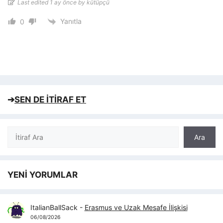
Last edited 1 ay önce by kütüpçü
Yanıtla
0
➔
SEN DE İTİRAF ET
Ara
Ara
YENİ YORUMLAR
ItalianBallSack
-
Erasmus ve Uzak Mesafe İlişkisi
06/08/2026