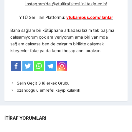
İnstagram'da @ytuitirafsitesi 'ni takip edin!
YTÜ Seri İlan Platformu:
ytukampus.com/ilanlar
Bana sağlam bir kütüphane arkadaşı lazım tek başıma
calışamıyorum çok ara veriyorum ama biri yanımda
sağlam calışırsa ben de calışırım birlikte calışmak
isteyenler fake ya da kendi hesaplarını bıraksın
Selin Geçit 3 lü erkek Grubu
ozandoğulu emrefel kayıp kulaklık
İTIRAF YORUMLARI