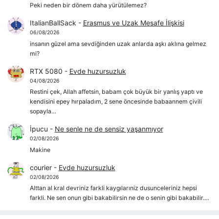
Peki neden bir dönem daha yürütülemez?
ItalianBallSack
-
Erasmus ve Uzak Mesafe İlişkisi
06/08/2026
insanın güzel ama sevdiğinden uzak anlarda aşkı aklına gelmez
mi?
RTX 5080
-
Evde huzursuzluk
04/08/2026
Restini çek, Allah affetsin, babam çok büyük bir yanlış yaptı ve
kendisini epey hırpaladım, 2 sene öncesinde babaannem çivili
sopayla…
İpucu
-
Ne senle ne de sensiz yaşanmıyor
02/08/2026
Makine
courier
-
Evde huzursuzluk
02/08/2026
Alttan al kral devriniz farkli kaygılarıniz dusunceleriniz hepsi
farkli. Ne sen onun gibi bakabilirsin ne de o senin gibi bakabilir.…