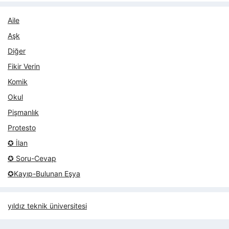
Aile
Aşk
Diğer
Fikir Verin
Komik
Okul
Pişmanlık
Protesto
✪ İlan
✪ Soru-Cevap
✪Kayıp-Bulunan Eşya
yıldız teknik üniversitesi