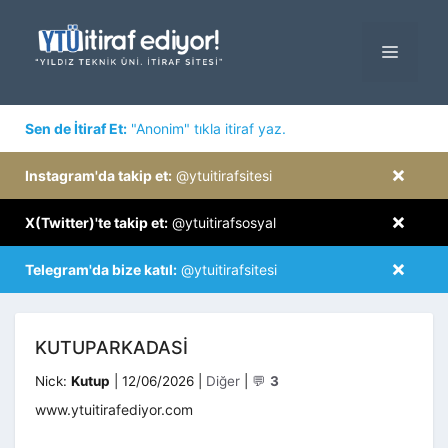
İçeriğe
atla
MENÜ
×
Sen de İtiraf Et:
"Anonim" tıkla itiraf yaz.
×
Instagram'da takip et:
@ytuitirafsitesi
×
X(Twitter)'te takip et:
@ytuitirafsosyal
×
Telegram'da bize katıl:
@ytuitirafsitesi
KUTUPARKADASI
Kategoriler
Nick:
Kutup
|
12/06/2026
|
Diğer
|
💬
3
www.ytuitirafediyor.com