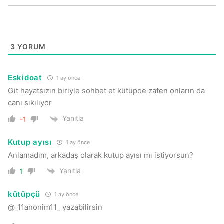
3
YORUM
Eskidoat
1 ay önce
Git hayatsızın biriyle sohbet et kütüpde zaten onların da
canı sıkılıyor
Yanıtla
-1
Kutup ayısı
1 ay önce
Anlamadım, arkadaş olarak kutup ayısı mı istiyorsun?
Yanıtla
1
kütüpçü
1 ay önce
@_11anonim11_ yazabilirsin