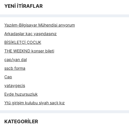
YENİ İTİRAFLAR
Yazılım-Bilgisayar Mühendisi arıyorum
Arkadaşlar kaç yaşındasınız
BİSİKLETÇİ ÇOCUK
THE WEEKND konser bileti
çap/yan dal
sscb forma
Çap
yataygecis
Evde huzursuzluk
Ytü girişim kulubu siyah saçlı kız
KATEGORİLER