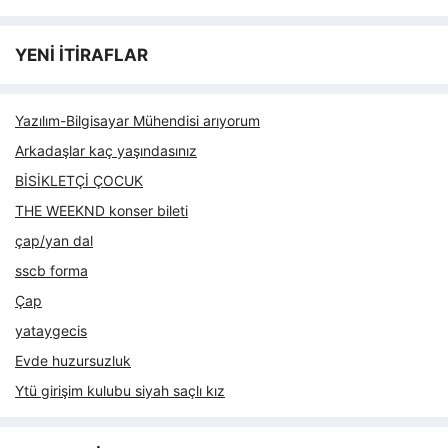
YENİ İTİRAFLAR
Yazılım-Bilgisayar Mühendisi arıyorum
Arkadaşlar kaç yaşındasınız
BİSİKLETÇİ ÇOCUK
THE WEEKND konser bileti
çap/yan dal
sscb forma
Çap
yataygecis
Evde huzursuzluk
Ytü girişim kulubu siyah saçlı kız