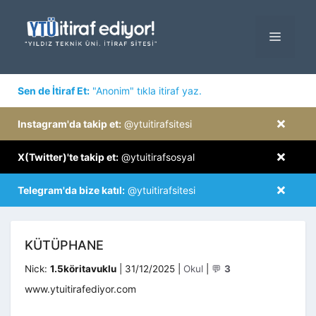
İçeriğe
atla
MENÜ
×
Sen de İtiraf Et:
"Anonim" tıkla itiraf yaz.
×
Instagram'da takip et:
@ytuitirafsitesi
×
X(Twitter)'te takip et:
@ytuitirafsosyal
×
Telegram'da bize katıl:
@ytuitirafsitesi
KÜTÜPHANE
Kategoriler
Nick:
1.5köritavuklu
|
31/12/2025
|
Okul
|
💬
3
www.ytuitirafediyor.com