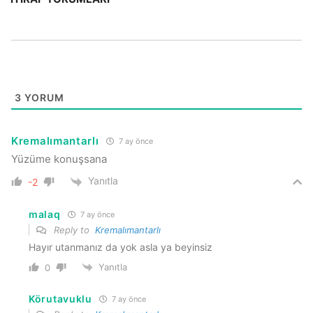
3
YORUM
Kremalımantarlı
7 ay önce
Yüzüme konuşsana
Yanıtla
-2
malaq
7 ay önce
Reply to
Kremalımantarlı
Hayır utanmanız da yok asla ya beyinsiz
Yanıtla
0
Körutavuklu
7 ay önce