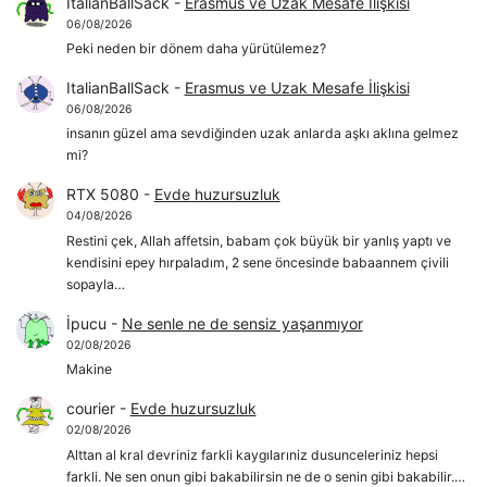
ItalianBallSack
-
Erasmus ve Uzak Mesafe İlişkisi
06/08/2026
Peki neden bir dönem daha yürütülemez?
ItalianBallSack
-
Erasmus ve Uzak Mesafe İlişkisi
06/08/2026
insanın güzel ama sevdiğinden uzak anlarda aşkı aklına gelmez
mi?
RTX 5080
-
Evde huzursuzluk
04/08/2026
Restini çek, Allah affetsin, babam çok büyük bir yanlış yaptı ve
kendisini epey hırpaladım, 2 sene öncesinde babaannem çivili
sopayla…
İpucu
-
Ne senle ne de sensiz yaşanmıyor
02/08/2026
Makine
courier
-
Evde huzursuzluk
02/08/2026
Alttan al kral devriniz farkli kaygılarıniz dusunceleriniz hepsi
farkli. Ne sen onun gibi bakabilirsin ne de o senin gibi bakabilir.…