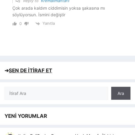
Reply to
Kremalımantarlı
Çok arada kaldım ciddimisin yoksa şakasına mı
söylüyorsun. İsmini değiştir
Yanıtla
0
➔
SEN DE İTİRAF ET
Ara
Ara
YENİ YORUMLAR