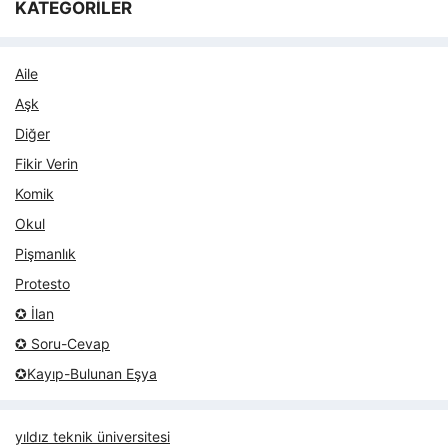
KATEGORİLER
Aile
Aşk
Diğer
Fikir Verin
Komik
Okul
Pişmanlık
Protesto
✪ İlan
✪ Soru-Cevap
✪Kayıp-Bulunan Eşya
yıldız teknik üniversitesi