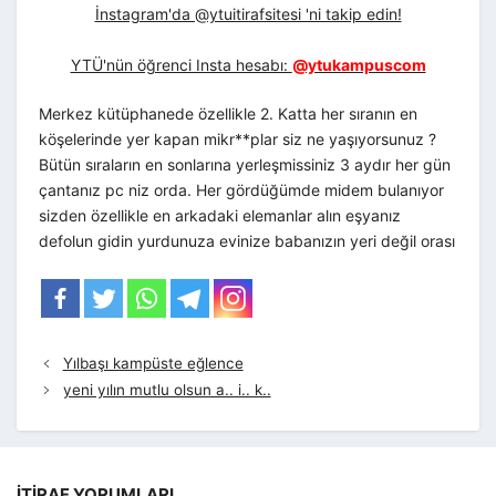
İnstagram'da @ytuitirafsitesi 'ni takip edin!
YTÜ'nün öğrenci Insta hesabı:
@ytukampuscom
Merkez kütüphanede özellikle 2. Katta her sıranın en
köşelerinde yer kapan mikr**plar siz ne yaşıyorsunuz ?
Bütün sıraların en sonlarına yerleşmissiniz 3 aydır her gün
çantanız pc niz orda. Her gördüğümde midem bulanıyor
sizden özellikle en arkadaki elemanlar alın eşyanız
defolun gidin yurdunuza evinize babanızın yeri değil orası
Yılbaşı kampüste eğlence
yeni yılın mutlu olsun a.. i.. k..
İTIRAF YORUMLARI