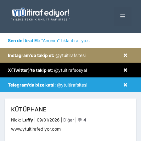
İçeriğe
atla
MENÜ
×
Sen de İtiraf Et:
"Anonim" tıkla itiraf yaz.
×
Instagram'da takip et:
@ytuitirafsitesi
×
X(Twitter)'te takip et:
@ytuitirafsosyal
×
Telegram'da bize katıl:
@ytuitirafsitesi
KÜTÜPHANE
Kategoriler
Nick:
Luffy
|
09/01/2026
|
Diğer
|
💬
4
www.ytuitirafediyor.com