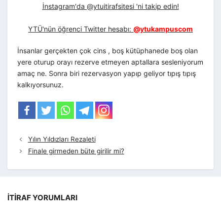
İnstagram'da @ytuitirafsitesi 'ni takip edin!
YTÜ'nün öğrenci Twitter hesabı:
@ytukampuscom
İnsanlar gerçekten çok cins , boş kütüphanede boş olan
yere oturup orayı rezerve etmeyen aptallara sesleniyorum
amaç ne. Sonra biri rezervasyon yapıp geliyor tıpış tıpış
kalkıyorsunuz.
Yılın Yıldızları Rezaleti
Finale girmeden büte girilir mi?
İTIRAF YORUMLARI