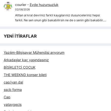
courier
-
Evde huzursuzluk
02/08/2026
Alttan al kral devriniz farkli kaygılarıniz dusunceleriniz hepsi
farkli. Ne sen onun gibi bakabilirsin ne de o senin gibi bakabilir.…
YENİ İTİRAFLAR
Yazılım-Bilgisayar Mühendisi arıyorum
Arkadaşlar kaç yaşındasınız
BİSİKLETÇİ ÇOCUK
THE WEEKND konser bileti
çap/yan dal
sscb forma
Çap
yataygecis