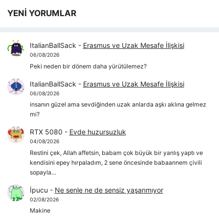
YENİ YORUMLAR
ItalianBallSack
-
Erasmus ve Uzak Mesafe İlişkisi
06/08/2026
Peki neden bir dönem daha yürütülemez?
ItalianBallSack
-
Erasmus ve Uzak Mesafe İlişkisi
06/08/2026
insanın güzel ama sevdiğinden uzak anlarda aşkı aklına gelmez
mi?
RTX 5080
-
Evde huzursuzluk
04/08/2026
Restini çek, Allah affetsin, babam çok büyük bir yanlış yaptı ve
kendisini epey hırpaladım, 2 sene öncesinde babaannem çivili
sopayla…
İpucu
-
Ne senle ne de sensiz yaşanmıyor
02/08/2026
Makine