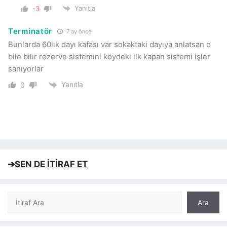
Yanıtla
-3
Terminatör
7 ay önce
Bunlarda 60lık dayı kafası var sokaktaki dayıya anlatsan o
bile bilir rezerve sistemini köydeki ilk kapan sistemi işler
sanıyorlar
Yanıtla
0
➔
SEN DE İTİRAF ET
Ara
Ara