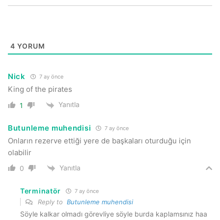
4
YORUM
Nick
7 ay önce
King of the pirates
Yanıtla
1
Butunleme muhendisi
7 ay önce
Onların rezerve ettiği yere de başkaları oturduğu için
olabilir
Yanıtla
0
Terminatör
7 ay önce
Reply to
Butunleme muhendisi
Söyle kalkar olmadı görevliye söyle burda kaplamsınız haa