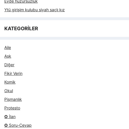
Evde huzursuzluk
Ytü girişim kulubu siyah saçlı kız
KATEGORİLER
Aile
Aşk
Diğer
Fikir Verin
Komik
Okul
Pişmanlık
Protesto
✪ İlan
✪ Soru-Cevap