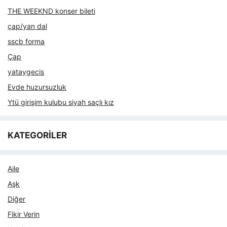
THE WEEKND konser bileti
çap/yan dal
sscb forma
Çap
yataygecis
Evde huzursuzluk
Ytü girişim kulubu siyah saçlı kız
KATEGORİLER
Aile
Aşk
Diğer
Fikir Verin