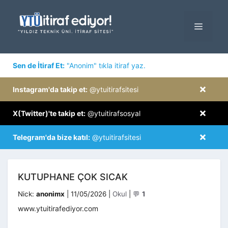
İçeriğe
atla
MENÜ
×
Sen de İtiraf Et:
"Anonim" tıkla itiraf yaz.
×
Instagram'da takip et:
@ytuitirafsitesi
×
X(Twitter)'te takip et:
@ytuitirafsosyal
×
Telegram'da bize katıl:
@ytuitirafsitesi
KUTUPHANE ÇOK SICAK
Kategoriler
Nick:
anonimx
|
11/05/2026
|
Okul
|
💬
1
www.ytuitirafediyor.com