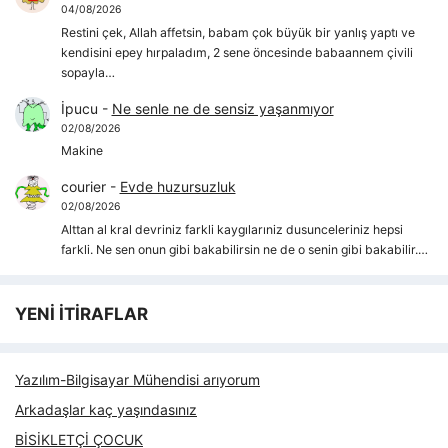
04/08/2026
Restini çek, Allah affetsin, babam çok büyük bir yanlış yaptı ve
kendisini epey hırpaladım, 2 sene öncesinde babaannem çivili
sopayla…
İpucu
-
Ne senle ne de sensiz yaşanmıyor
02/08/2026
Makine
courier
-
Evde huzursuzluk
02/08/2026
Alttan al kral devriniz farkli kaygılarıniz dusunceleriniz hepsi
farkli. Ne sen onun gibi bakabilirsin ne de o senin gibi bakabilir.…
YENİ İTİRAFLAR
Yazılım-Bilgisayar Mühendisi arıyorum
Arkadaşlar kaç yaşındasınız
BİSİKLETÇİ ÇOCUK