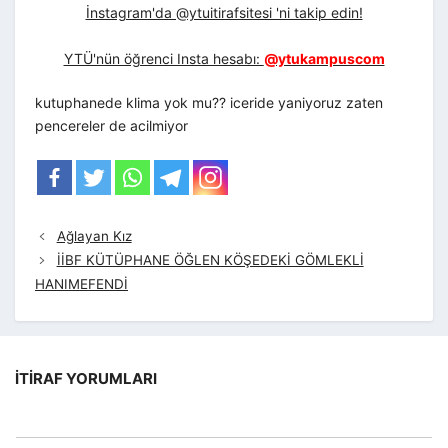
İnstagram'da @ytuitirafsitesi 'ni takip edin!
YTÜ'nün öğrenci Insta hesabı:
@ytukampuscom
kutuphanede klima yok mu?? iceride yaniyoruz zaten
pencereler de acilmiyor
Ağlayan Kız
İİBF KÜTÜPHANE ÖĞLEN KÖŞEDEKİ GÖMLEKLİ
HANIMEFENDİ
İTIRAF YORUMLARI