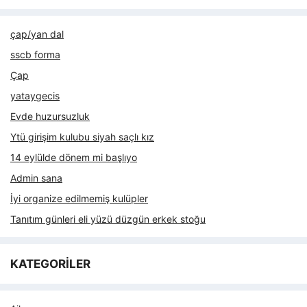
çap/yan dal
sscb forma
Çap
yataygecis
Evde huzursuzluk
Ytü girişim kulubu siyah saçlı kız
14 eylülde dönem mi başlıyo
Admin sana
İyi organize edilmemiş kulüpler
Tanıtım günleri eli yüzü düzgün erkek stoğu
KATEGORİLER