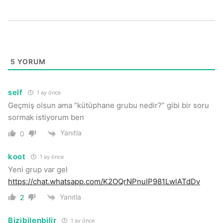
5
YORUM
self
1 ay önce
Geçmiş olsun ama “kütüphane grubu nedir?” gibi bir soru
sormak istiyorum ben
Yanıtla
0
koot
1 ay önce
Yeni grup var gel
https://chat.whatsapp.com/K2OQrNPnuIP981LwlATdDv
Yanıtla
2
Bizibilenbilir
1 ay önce