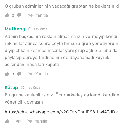
O grubun adminlerinin yapacağı gruptan ne beklersin ki
Yanıtla
0
Matheng
1 ay önce
Admin başkasının reklam atmasına izin vermeyip kendi
reklamlar atınca sonra böyle bir sürü grup yönetiyorum
diyip ahkam kesince insanlar yeni grup açtı o Grubu da
paylaşıp duruyorlardı admin de dayanamadi kuyruk
acisindan mesajları kapatti
Yanıtla
3
Kütüp
1 ay önce
Bu gruba katılabilirsiniz. Öbür arkadaş da kendi kendine
yöneticilik oynasın
https://chat.whatsapp.com/K2OQrNPnuIP981LwlATdDv
Yanıtla
1