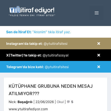
İçeriğe
atla
MENÜ
×
Sen de İtiraf Et:
"Anonim" tıkla itiraf yaz.
×
Instagram'da takip et:
@ytuitirafsitesi
×
X(Twitter)'te takip et:
@ytuitirafsosyal
×
Telegram'da bize katıl:
@ytuitirafsitesi
KÜTÜPHANE GRUBUNA NEDEN MESAJ
ATILMIYOR???
Kategoriler
Nick:
Başağrılı
|
22/06/2026
|
Okul
|
💬
5
www.ytuitirafediyor.com