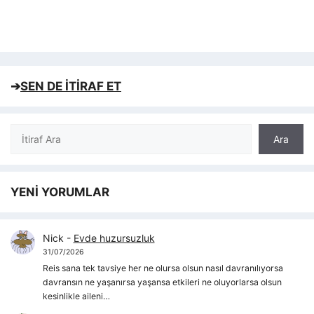
➔
SEN DE İTİRAF ET
Ara
Ara
YENİ YORUMLAR
Nick
-
Evde huzursuzluk
31/07/2026
Reis sana tek tavsiye her ne olursa olsun nasıl davranılıyorsa
davransın ne yaşanırsa yaşansa etkileri ne oluyorlarsa olsun
kesinlikle aileni…