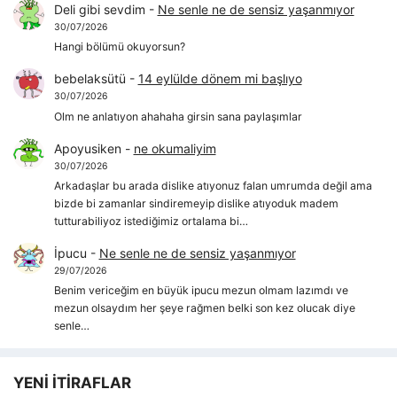
Deli gibi sevdim
-
Ne senle ne de sensiz yaşanmıyor
30/07/2026
Hangi bölümü okuyorsun?
bebelaksütü
-
14 eylülde dönem mi başlıyo
30/07/2026
Olm ne anlatıyon ahahaha girsin sana paylaşımlar
Apoyusiken
-
ne okumaliyim
30/07/2026
Arkadaşlar bu arada dislike atıyonuz falan umrumda değil ama
bizde bi zamanlar sindiremeyip dislike atıyoduk madem
tutturabiliyoz istediğimiz ortalama bi…
İpucu
-
Ne senle ne de sensiz yaşanmıyor
29/07/2026
Benim vericeğim en büyük ipucu mezun olmam lazımdı ve
mezun olsaydım her şeye rağmen belki son kez olucak diye
senle…
YENİ İTİRAFLAR