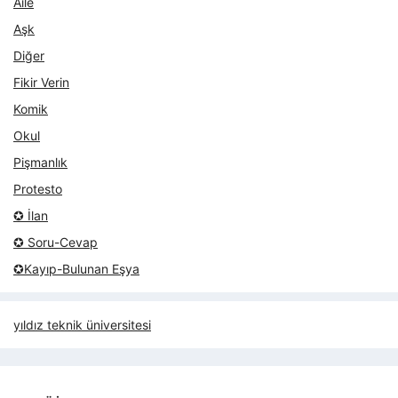
Aile
Aşk
Diğer
Fikir Verin
Komik
Okul
Pişmanlık
Protesto
✪ İlan
✪ Soru-Cevap
✪Kayıp-Bulunan Eşya
yıldız teknik üniversitesi