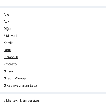
Aile
Aşk
Diğer
Fikir Verin
Komik
Okul
Pişmanlık
Protesto
✪ İlan
✪ Soru-Cevap
✪Kayıp-Bulunan Eşya
yıldız teknik üniversitesi