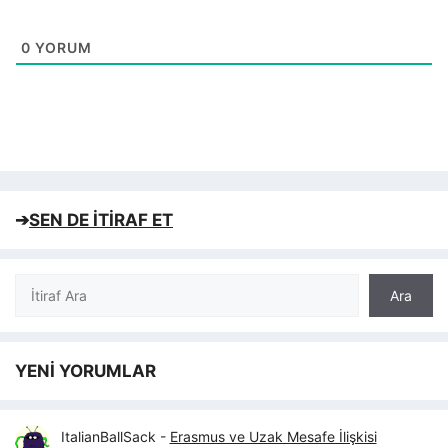
0
YORUM
➔
SEN DE İTİRAF ET
Ara
Ara
YENİ YORUMLAR
ItalianBallSack
-
Erasmus ve Uzak Mesafe İlişkisi