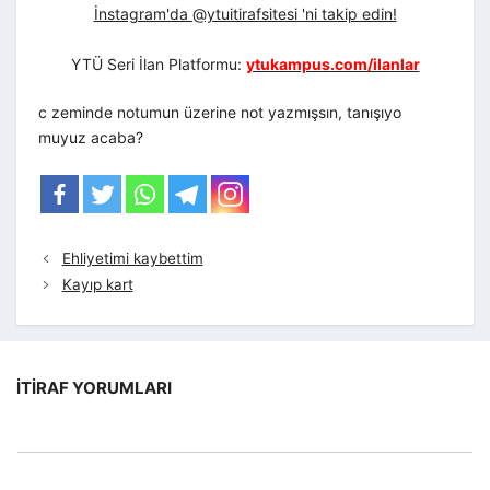
İnstagram'da @ytuitirafsitesi 'ni takip edin!
YTÜ Seri İlan Platformu:
ytukampus.com/ilanlar
c zeminde notumun üzerine not yazmışsın, tanışıyo
muyuz acaba?
Ehliyetimi kaybettim
Kayıp kart
İTIRAF YORUMLARI