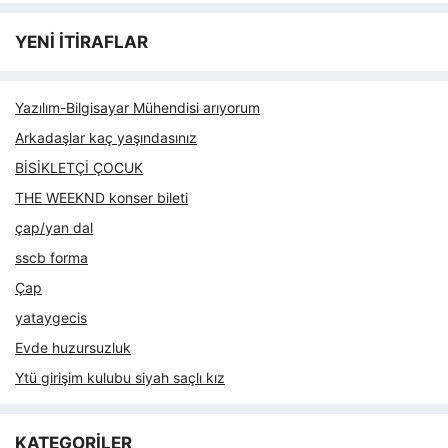
YENİ İTİRAFLAR
Yazılım-Bilgisayar Mühendisi arıyorum
Arkadaşlar kaç yaşındasınız
BİSİKLETÇİ ÇOCUK
THE WEEKND konser bileti
çap/yan dal
sscb forma
Çap
yataygecis
Evde huzursuzluk
Ytü girişim kulubu siyah saçlı kız
KATEGORİLER