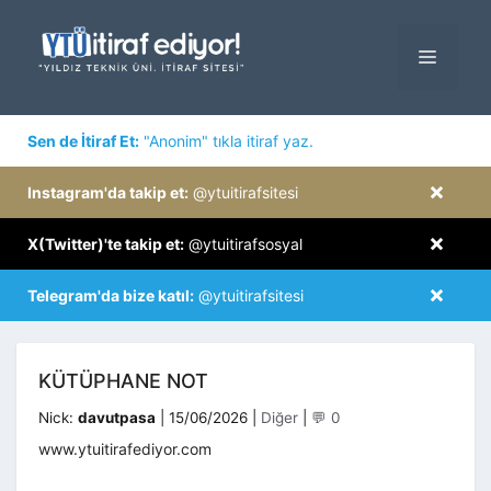
İçeriğe
atla
MENÜ
×
Sen de İtiraf Et:
"Anonim" tıkla itiraf yaz.
×
Instagram'da takip et:
@ytuitirafsitesi
×
X(Twitter)'te takip et:
@ytuitirafsosyal
×
Telegram'da bize katıl:
@ytuitirafsitesi
KÜTÜPHANE NOT
Kategoriler
Nick:
davutpasa
|
15/06/2026
|
Diğer
|
💬 0
www.ytuitirafediyor.com