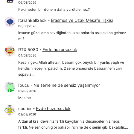
06/08/2026
Peki neden bir dönem daha yürütülemez?
ItalianBallSack
-
Erasmus ve Uzak Mesafe İlişkisi
06/08/2026
insanın güzel ama sevdiğinden uzak anlarda aşkı aklına gelmez
mi?
RTX 5080
-
Evde huzursuzluk
04/08/2026
Restini çek, Allah affetsin, babam çok büyük bir yanlış yaptı ve
kendisini epey hırpaladım, 2 sene öncesinde babaannem çivili
sopayla…
İpucu
-
Ne senle ne de sensiz yaşanmıyor
02/08/2026
Makine
courier
-
Evde huzursuzluk
02/08/2026
Alttan al kral devriniz farkli kaygılarıniz dusunceleriniz hepsi
farkli. Ne sen onun gibi bakabilirsin ne de o senin gibi bakabilir.…