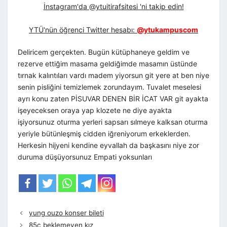
İnstagram'da @ytuitirafsitesi 'ni takip edin!
YTÜ'nün öğrenci Twitter hesabı:
@ytukampuscom
Deliricem gerçekten. Bugün kütüphaneye geldim ve
rezerve ettiğim masama geldiğimde masamın üstünde
tırnak kalıntıları vardı madem yiyorsun git yere at ben niye
senin pisliğini temizlemek zorundayım. Tuvalet meselesi
ayrı konu zaten PİSUVAR DENEN BİR İCAT VAR git ayakta
işeyeceksen oraya yap klozete ne diye ayakta
işiyorsunuz oturma yerleri sapsarı sılmeye kalksan oturma
yeriyle bütünleşmiş cidden iğreniyorum erkeklerden.
Herkesin hijyeni kendine eyvallah da başkasını niye zor
duruma düşüyorsunuz Empati yoksunları
yung ouzo konser bileti
85c beklemeyen kız