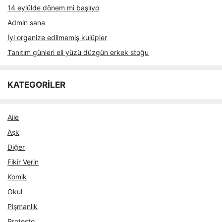
14 eylülde dönem mi başlıyo
Admin sana
İyi organize edilmemiş kulüpler
Tanıtım günleri eli yüzü düzgün erkek stoğu
KATEGORİLER
Aile
Aşk
Diğer
Fikir Verin
Komik
Okul
Pişmanlık
Protesto