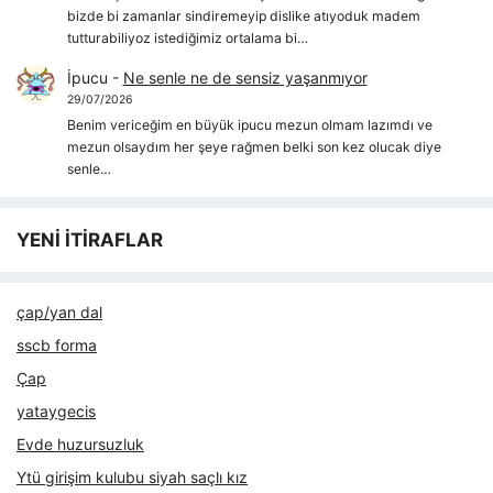
bizde bi zamanlar sindiremeyip dislike atıyoduk madem
tutturabiliyoz istediğimiz ortalama bi…
İpucu
-
Ne senle ne de sensiz yaşanmıyor
29/07/2026
Benim vericeğim en büyük ipucu mezun olmam lazımdı ve
mezun olsaydım her şeye rağmen belki son kez olucak diye
senle…
YENİ İTİRAFLAR
çap/yan dal
sscb forma
Çap
yataygecis
Evde huzursuzluk
Ytü girişim kulubu siyah saçlı kız