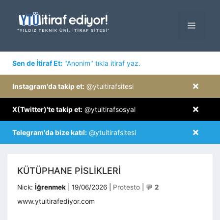
İçeriğe
atla
MENÜ
×
Sen de İtiraf Et:
"Anonim" tıkla itiraf yaz.
×
Instagram'da takip et:
@ytuitirafsitesi
×
X(Twitter)'te takip et:
@ytuitirafsosyal
×
Telegram'da bize katıl:
@ytuitirafsitesi
KÜTÜPHANE PISLIKLERI
Kategoriler
Nick:
İğrenmek
|
19/06/2026
|
Protesto
|
💬
2
www.ytuitirafediyor.com