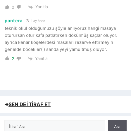
Yanıtla
0
pantera
1 ay önce
teknik okul olduğumuzu şöyle anlıyoruz hangi masaya
oturursan otur kafa patlatırken dökülmüş saçlar oluyor.
ayrıca kenar köşelerdeki masaları rezerve ettirmeyin
genelde böcekler(!) sandalyeyi yamultmuş oluyor.
Yanıtla
2
➔
SEN DE İTİRAF ET
Ara
Ara