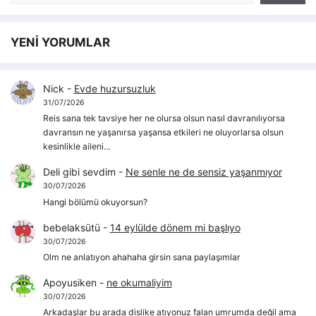
YENİ YORUMLAR
Nick
-
Evde huzursuzluk
31/07/2026
Reis sana tek tavsiye her ne olursa olsun nasıl davranılıyorsa
davransın ne yaşanırsa yaşansa etkileri ne oluyorlarsa olsun
kesinlikle aileni…
Deli gibi sevdim
-
Ne senle ne de sensiz yaşanmıyor
30/07/2026
Hangi bölümü okuyorsun?
bebelaksütü
-
14 eylülde dönem mi başlıyo
30/07/2026
Olm ne anlatıyon ahahaha girsin sana paylaşımlar
Apoyusiken
-
ne okumaliyim
30/07/2026
Arkadaşlar bu arada dislike atıyonuz falan umrumda değil ama