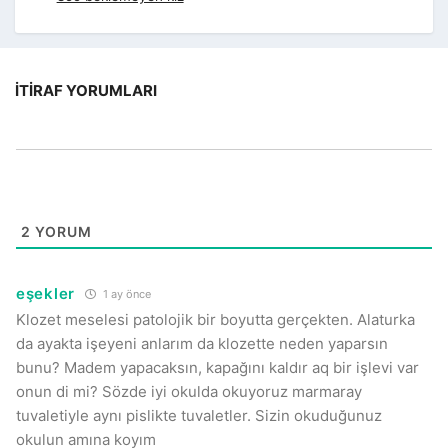
İTIRAF YORUMLARI
2
YORUM
eşekler
1 ay önce
Klozet meselesi patolojik bir boyutta gerçekten. Alaturka
da ayakta işeyeni anlarım da klozette neden yaparsın
bunu? Madem yapacaksın, kapağını kaldır aq bir işlevi var
onun di mi? Sözde iyi okulda okuyoruz marmaray
tuvaletiyle aynı pislikte tuvaletler. Sizin okuduğunuz
okulun amına koyım