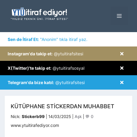
İçeriğe
atla
MENÜ
×
Sen de İtiraf Et:
"Anonim" tıkla itiraf yaz.
×
Instagram'da takip et:
@ytuitirafsitesi
×
X(Twitter)'te takip et:
@ytuitirafsosyal
×
Telegram'da bize katıl:
@ytuitirafsitesi
KÜTÜPHANE STICKERDAN MUHABBET
Kategoriler
Nick:
Stickerb99
|
14/03/2025
|
Aşk
|
💬 0
www.ytuitirafediyor.com