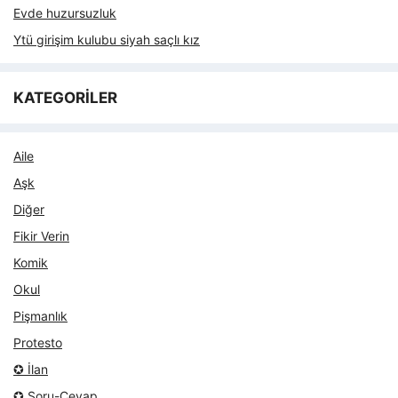
Evde huzursuzluk
Ytü girişim kulubu siyah saçlı kız
KATEGORİLER
Aile
Aşk
Diğer
Fikir Verin
Komik
Okul
Pişmanlık
Protesto
✪ İlan
✪ Soru-Cevap