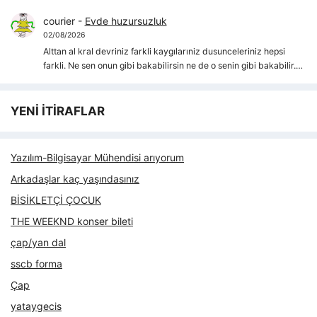
courier
-
Evde huzursuzluk
02/08/2026
Alttan al kral devriniz farkli kaygılarıniz dusunceleriniz hepsi
farkli. Ne sen onun gibi bakabilirsin ne de o senin gibi bakabilir.…
YENİ İTİRAFLAR
Yazılım-Bilgisayar Mühendisi arıyorum
Arkadaşlar kaç yaşındasınız
BİSİKLETÇİ ÇOCUK
THE WEEKND konser bileti
çap/yan dal
sscb forma
Çap
yataygecis