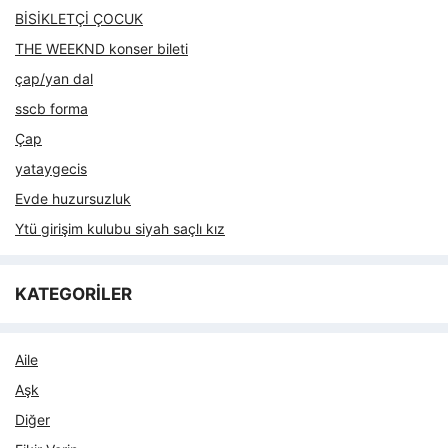
BİSİKLETÇİ ÇOCUK
THE WEEKND konser bileti
çap/yan dal
sscb forma
Çap
yataygecis
Evde huzursuzluk
Ytü girişim kulubu siyah saçlı kız
KATEGORİLER
Aile
Aşk
Diğer