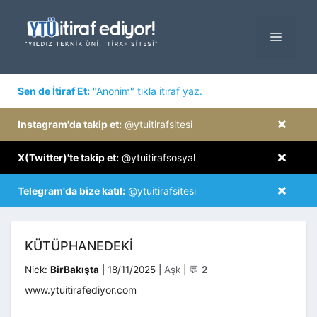
İçeriğe
atla
MENÜ
×
Sen de İtiraf Et:
"Anonim" tıkla itiraf yaz.
×
Instagram'da takip et:
@ytuitirafsitesi
×
X(Twitter)'te takip et:
@ytuitirafsosyal
×
Telegram'da bize katıl:
@ytuitirafsitesi
KÜTÜPHANEDEKI
Kategoriler
Nick:
BirBakışta
|
18/11/2025
|
Aşk
|
💬
2
www.ytuitirafediyor.com