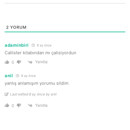
2
YORUM
adaminbiri
8 ay önce
Callister kitabından mı çalisiyordun
Yanıtla
0
anil
8 ay önce
yanlış anlamışım yorumu sildim
Last edited 8 ay önce by anil
Yanıtla
0