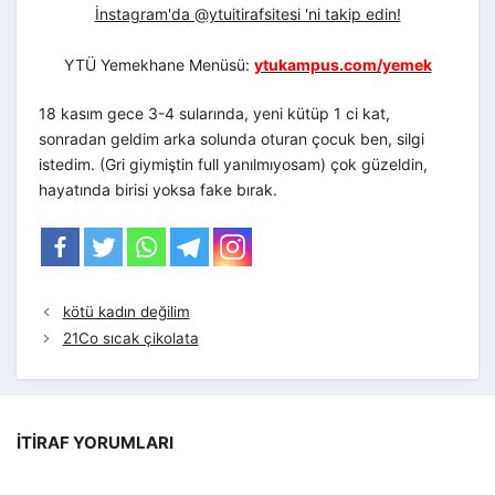
İnstagram'da @ytuitirafsitesi 'ni takip edin!
YTÜ Yemekhane Menüsü:
ytukampus.com/yemek
18 kasım gece 3-4 sularında, yeni kütüp 1 ci kat,
sonradan geldim arka solunda oturan çocuk ben, silgi
istedim. (Gri giymiştin full yanılmıyosam) çok güzeldin,
hayatında birisi yoksa fake bırak.
kötü kadın değilim
21Co sıcak çikolata
İTIRAF YORUMLARI