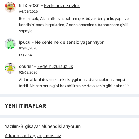
RTX 5080
-
Evde huzursuzluk
04/08/2026
Restini çek, Allah affetsin, babam çok büyük bir yanlış yaptı ve
kendisini epey hırpaladım, 2 sene öncesinde babaannem çivili
sopayla…
İpucu
-
Ne senle ne de sensiz yaşanmıyor
02/08/2026
Makine
courier
-
Evde huzursuzluk
02/08/2026
Alttan al kral devriniz farkli kaygılarıniz dusunceleriniz hepsi
farkli. Ne sen onun gibi bakabilirsin ne de o senin gibi bakabilir.…
YENİ İTİRAFLAR
Yazılım-Bilgisayar Mühendisi arıyorum
Arkadaşlar kaç yaşındasınız