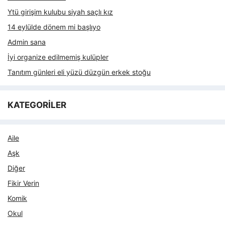
Ytü girişim kulubu siyah saçlı kız
14 eylülde dönem mi başlıyo
Admin sana
İyi organize edilmemiş kulüpler
Tanıtım günleri eli yüzü düzgün erkek stoğu
KATEGORİLER
Aile
Aşk
Diğer
Fikir Verin
Komik
Okul