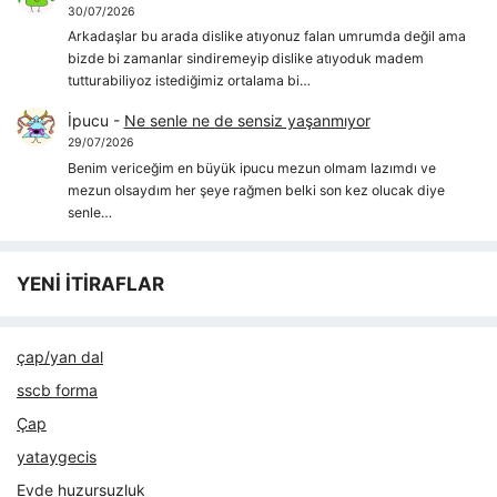
30/07/2026
Arkadaşlar bu arada dislike atıyonuz falan umrumda değil ama
bizde bi zamanlar sindiremeyip dislike atıyoduk madem
tutturabiliyoz istediğimiz ortalama bi…
İpucu
-
Ne senle ne de sensiz yaşanmıyor
29/07/2026
Benim vericeğim en büyük ipucu mezun olmam lazımdı ve
mezun olsaydım her şeye rağmen belki son kez olucak diye
senle…
YENİ İTİRAFLAR
çap/yan dal
sscb forma
Çap
yataygecis
Evde huzursuzluk