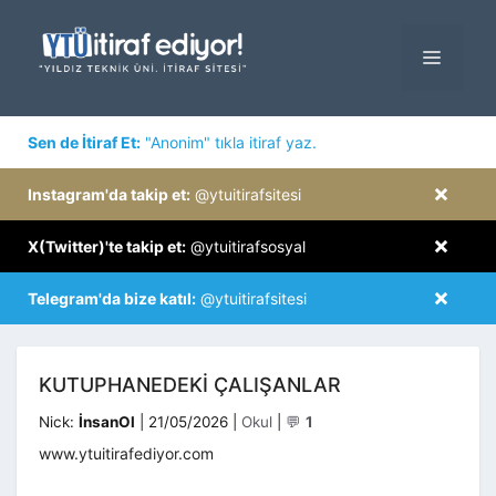
İçeriğe
atla
MENÜ
×
Sen de İtiraf Et:
"Anonim" tıkla itiraf yaz.
×
Instagram'da takip et:
@ytuitirafsitesi
×
X(Twitter)'te takip et:
@ytuitirafsosyal
×
Telegram'da bize katıl:
@ytuitirafsitesi
KUTUPHANEDEKI ÇALIŞANLAR
Kategoriler
Nick:
İnsanOl
|
21/05/2026
|
Okul
|
💬
1
www.ytuitirafediyor.com