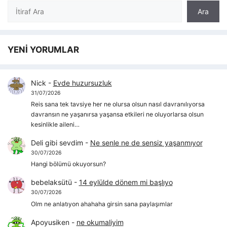
Ara
Ara
YENİ YORUMLAR
Nick
-
Evde huzursuzluk
31/07/2026
Reis sana tek tavsiye her ne olursa olsun nasıl davranılıyorsa
davransın ne yaşanırsa yaşansa etkileri ne oluyorlarsa olsun
kesinlikle aileni…
Deli gibi sevdim
-
Ne senle ne de sensiz yaşanmıyor
30/07/2026
Hangi bölümü okuyorsun?
bebelaksütü
-
14 eylülde dönem mi başlıyo
30/07/2026
Olm ne anlatıyon ahahaha girsin sana paylaşımlar
Apoyusiken
-
ne okumaliyim