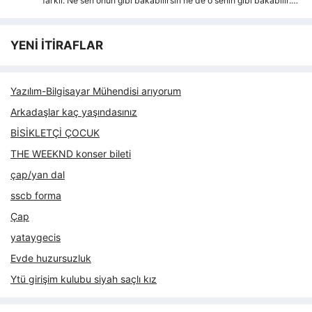
farkli. Ne sen onun gibi bakabilirsin ne de o senin gibi bakabilir.…
YENİ İTİRAFLAR
Yazılım-Bilgisayar Mühendisi arıyorum
Arkadaşlar kaç yaşındasınız
BİSİKLETÇİ ÇOCUK
THE WEEKND konser bileti
çap/yan dal
sscb forma
Çap
yataygecis
Evde huzursuzluk
Ytü girişim kulubu siyah saçlı kız