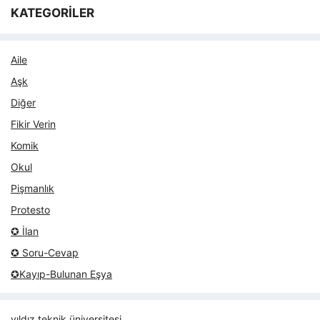
KATEGORİLER
Aile
Aşk
Diğer
Fikir Verin
Komik
Okul
Pişmanlık
Protesto
✪ İlan
✪ Soru-Cevap
✪Kayıp-Bulunan Eşya
yıldız teknik üniversitesi