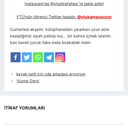
İnstagram'da @ytuitirafsitesi 'ni takip edin!
YTÜ'nün öğrenci Twitter hesabı:
@ytukampuscom
Cumartesi akşamı kütüphaneden çıkarken uzun süre
kesiştiğimiz siyah paltolu kız… bir kahve içmek isterim
ben bereli çocuk fake insta bırakabilir misin
kayak tatili için oda arkadaşı arıyorum
Yüzme Dersi
İTIRAF YORUMLARI