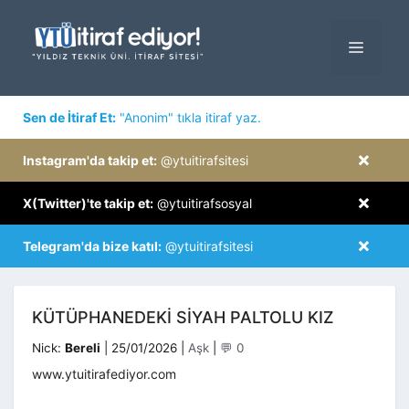
İçeriğe
atla
MENÜ
×
Sen de İtiraf Et:
"Anonim" tıkla itiraf yaz.
×
Instagram'da takip et:
@ytuitirafsitesi
×
X(Twitter)'te takip et:
@ytuitirafsosyal
×
Telegram'da bize katıl:
@ytuitirafsitesi
KÜTÜPHANEDEKI SIYAH PALTOLU KIZ
Kategoriler
Nick:
Bereli
|
25/01/2026
|
Aşk
|
💬 0
www.ytuitirafediyor.com