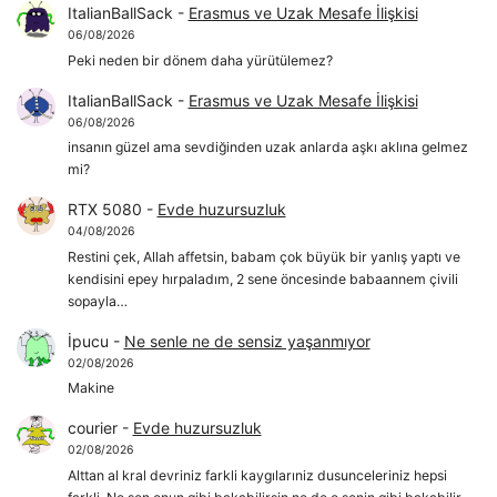
ItalianBallSack
-
Erasmus ve Uzak Mesafe İlişkisi
06/08/2026
Peki neden bir dönem daha yürütülemez?
ItalianBallSack
-
Erasmus ve Uzak Mesafe İlişkisi
06/08/2026
insanın güzel ama sevdiğinden uzak anlarda aşkı aklına gelmez
mi?
RTX 5080
-
Evde huzursuzluk
04/08/2026
Restini çek, Allah affetsin, babam çok büyük bir yanlış yaptı ve
kendisini epey hırpaladım, 2 sene öncesinde babaannem çivili
sopayla…
İpucu
-
Ne senle ne de sensiz yaşanmıyor
02/08/2026
Makine
courier
-
Evde huzursuzluk
02/08/2026
Alttan al kral devriniz farkli kaygılarıniz dusunceleriniz hepsi