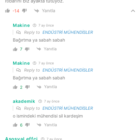
itibarını biz ayakta tutuyoz.
Yanıtla
-14
Makine
7 ay önce
Reply to
ENDÜSTRİ MÜHENDİSLER
Bağırtma ya sabah sabah
Yanıtla
7
Makine
7 ay önce
Reply to
ENDÜSTRİ MÜHENDİSLER
Bağırtma ya sabah sabah
Yanıtla
2
akademik
7 ay önce
Reply to
ENDÜSTRİ MÜHENDİSLER
o ismindeki mühendisi sil kardeşim
Yanıtla
6
Asosyal effci
7 ay önce