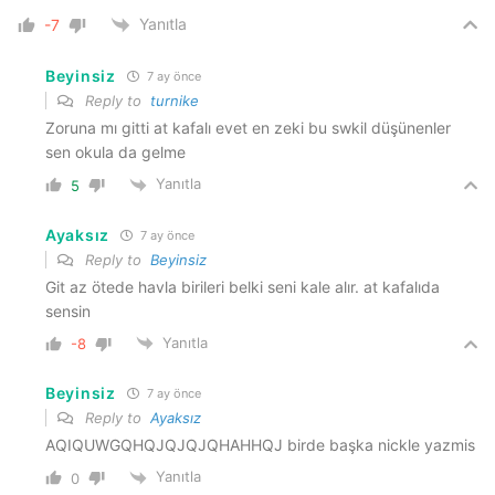
Yanıtla
-7
Beyinsiz
7 ay önce
Reply to
turnike
Zoruna mı gitti at kafalı evet en zeki bu swkil düşünenler
sen okula da gelme
Yanıtla
5
Ayaksız
7 ay önce
Reply to
Beyinsiz
Git az ötede havla birileri belki seni kale alır. at kafalıda
sensin
Yanıtla
-8
Beyinsiz
7 ay önce
Reply to
Ayaksız
AQIQUWGQHQJQJQJQHAHHQJ birde başka nickle yazmis
Yanıtla
0