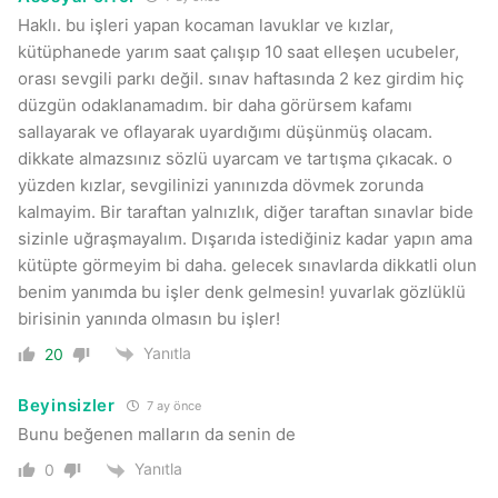
Haklı. bu işleri yapan kocaman lavuklar ve kızlar,
kütüphanede yarım saat çalışıp 10 saat elleşen ucubeler,
orası sevgili parkı değil. sınav haftasında 2 kez girdim hiç
düzgün odaklanamadım. bir daha görürsem kafamı
sallayarak ve oflayarak uyardığımı düşünmüş olacam.
dikkate almazsınız sözlü uyarcam ve tartışma çıkacak. o
yüzden kızlar, sevgilinizi yanınızda dövmek zorunda
kalmayim. Bir taraftan yalnızlık, diğer taraftan sınavlar bide
sizinle uğraşmayalım. Dışarıda istediğiniz kadar yapın ama
kütüpte görmeyim bi daha. gelecek sınavlarda dikkatli olun
benim yanımda bu işler denk gelmesin! yuvarlak gözlüklü
birisinin yanında olmasın bu işler!
Yanıtla
20
Beyinsizler
7 ay önce
Bunu beğenen malların da senin de
Yanıtla
0