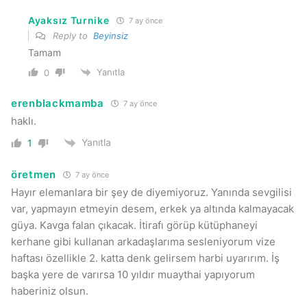
Ayaksız Turnike
7 ay önce
Reply to
Beyinsiz
Tamam
Yanıtla
0
erenblackmamba
7 ay önce
haklı.
Yanıtla
1
öretmen
7 ay önce
Hayır elemanlara bir şey de diyemiyoruz. Yanında sevgilisi
var, yapmayın etmeyin desem, erkek ya altında kalmayacak
güya. Kavga falan çıkacak. İtirafı görüp kütüphaneyi
kerhane gibi kullanan arkadaşlarıma sesleniyorum vize
haftası özellikle 2. katta denk gelirsem harbi uyarırım. İş
başka yere de varırsa 10 yıldır muaythai yapıyorum
haberiniz olsun.