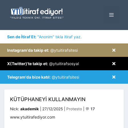
İçeriğe
atla
MENÜ
×
Sen de İtiraf Et:
"Anonim" tıkla itiraf yaz.
×
Instagram'da takip et:
@ytuitirafsitesi
×
X(Twitter)'te takip et:
@ytuitirafsosyal
×
Telegram'da bize katıl:
@ytuitirafsitesi
KÜTÜPHANEYİ KULLANMAYIN
Kategoriler
Nick:
akademik
|
27/12/2025
|
Protesto
|
💬
17
www.ytuitirafediyor.com