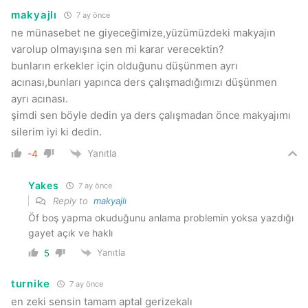
makyajlı
7 ay önce
ne münasebet ne giyeceğimize,yüzümüzdeki makyajın
varolup olmayışına sen mi karar verecektin?
bunların erkekler için olduğunu düşünmen ayrı
acınası,bunları yapınca ders çalışmadığımızı düşünmen
ayrı acınası.
şimdi sen böyle dedin ya ders çalışmadan önce makyajımı
silerim iyi ki dedin.
Yanıtla
-4
Yakes
7 ay önce
Reply to
makyajlı
Öf boş yapma okuduğunu anlama problemin yoksa yazdığı
gayet açık ve haklı
Yanıtla
5
turnike
7 ay önce
en zeki sensin tamam aptal gerizekalı