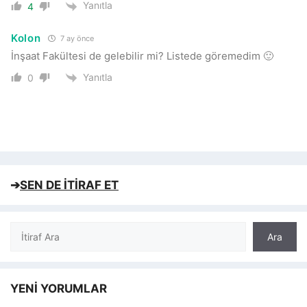
Yanıtla
4
Kolon
7 ay önce
İnşaat Fakültesi de gelebilir mi? Listede göremedim 🙂
Yanıtla
0
➔
SEN DE İTİRAF ET
Ara
Ara
YENİ YORUMLAR