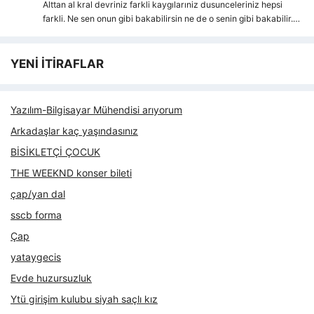
Alttan al kral devriniz farkli kaygılarıniz dusunceleriniz hepsi
farkli. Ne sen onun gibi bakabilirsin ne de o senin gibi bakabilir.…
YENİ İTİRAFLAR
Yazılım-Bilgisayar Mühendisi arıyorum
Arkadaşlar kaç yaşındasınız
BİSİKLETÇİ ÇOCUK
THE WEEKND konser bileti
çap/yan dal
sscb forma
Çap
yataygecis
Evde huzursuzluk
Ytü girişim kulubu siyah saçlı kız