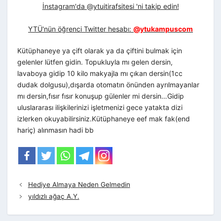
İnstagram'da @ytuitirafsitesi 'ni takip edin!
YTÜ'nün öğrenci Twitter hesabı:
@ytukampuscom
Kütüphaneye ya çift olarak ya da çiftini bulmak için
gelenler lütfen gidin. Topukluyla mı gelen dersin,
lavaboya gidip 10 kilo makyajla mı çıkan dersin(1cc
dudak dolgusu),dışarda otomatın önünden ayrılmayanlar
mı dersin,fısır fısır konuşup gülenler mi dersin…Gidip
uluslararası ilişkilerinizi işletmenizi gece yatakta dizi
izlerken okuyabilirsiniz.Kütüphaneye eef mak fak(end
hariç) alınmasın hadi bb
Hediye Almaya Neden Gelmedin
yıldızlı ağaç A.Y.