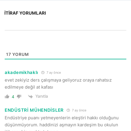
İTIRAF YORUMLARI
17
YORUM
akademikhaklı
7 ay önce
evet zekiyiz ders çalışmaya geliyoruz oraya rahatsız
edilmeye değil at kafası
Yanıtla
4
ENDÜSTRİ MÜHENDİSLER
7 ay önce
Endüstriye puanı yetmeyenlerin eleştiri hakkı olduğunu
düşünmüyorum. haddinizi aşmayın kardeşim bu okulun