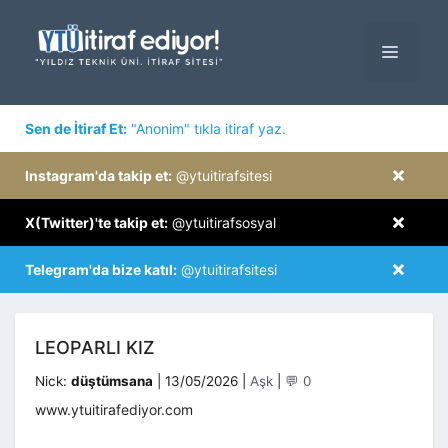
İçeriğe
atla
MENÜ
×
Sen de İtiraf Et:
"Anonim" tıkla itiraf yaz.
×
Instagram'da takip et:
@ytuitirafsitesi
×
X(Twitter)'te takip et:
@ytuitirafsosyal
×
Telegram'da bize katıl:
@ytuitirafsitesi
LEOPARLI KIZ
Kategoriler
Nick:
düştümsana
|
13/05/2026
|
Aşk
|
💬 0
www.ytuitirafediyor.com