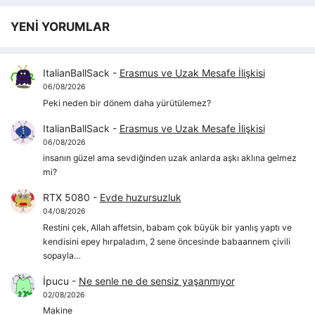
YENİ YORUMLAR
ItalianBallSack
-
Erasmus ve Uzak Mesafe İlişkisi
06/08/2026
Peki neden bir dönem daha yürütülemez?
ItalianBallSack
-
Erasmus ve Uzak Mesafe İlişkisi
06/08/2026
insanın güzel ama sevdiğinden uzak anlarda aşkı aklına gelmez
mi?
RTX 5080
-
Evde huzursuzluk
04/08/2026
Restini çek, Allah affetsin, babam çok büyük bir yanlış yaptı ve
kendisini epey hırpaladım, 2 sene öncesinde babaannem çivili
sopayla…
İpucu
-
Ne senle ne de sensiz yaşanmıyor
02/08/2026
Makine