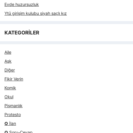
Evde huzursuzluk
Ytü girişim kulubu siyah saçlı kız
KATEGORİLER
Aile
Aşk
Diğer
Fikir Verin
Komik
Okul
Pişmanlık
Protesto
✪ İlan
✪ Soru-Cevap