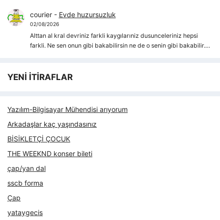
courier
-
Evde huzursuzluk
02/08/2026
Alttan al kral devriniz farkli kaygılarıniz dusunceleriniz hepsi
farkli. Ne sen onun gibi bakabilirsin ne de o senin gibi bakabilir.…
YENİ İTİRAFLAR
Yazılım-Bilgisayar Mühendisi arıyorum
Arkadaşlar kaç yaşındasınız
BİSİKLETÇİ ÇOCUK
THE WEEKND konser bileti
çap/yan dal
sscb forma
Çap
yataygecis