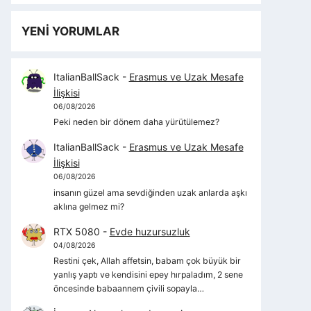
YENİ YORUMLAR
ItalianBallSack
-
Erasmus ve Uzak Mesafe
İlişkisi
06/08/2026
Peki neden bir dönem daha yürütülemez?
ItalianBallSack
-
Erasmus ve Uzak Mesafe
İlişkisi
06/08/2026
insanın güzel ama sevdiğinden uzak anlarda aşkı
aklına gelmez mi?
RTX 5080
-
Evde huzursuzluk
04/08/2026
Restini çek, Allah affetsin, babam çok büyük bir
yanlış yaptı ve kendisini epey hırpaladım, 2 sene
öncesinde babaannem çivili sopayla…