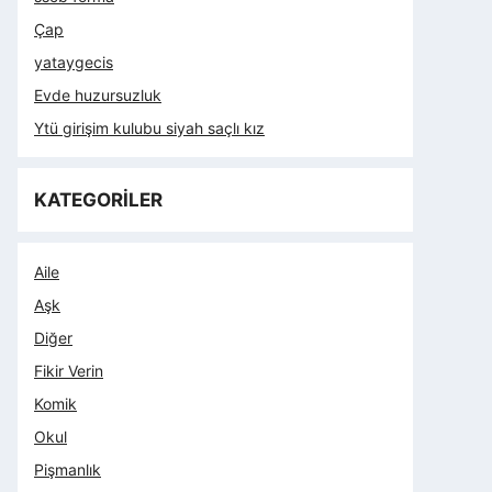
Çap
yataygecis
Evde huzursuzluk
Ytü girişim kulubu siyah saçlı kız
KATEGORİLER
Aile
Aşk
Diğer
Fikir Verin
Komik
Okul
Pişmanlık