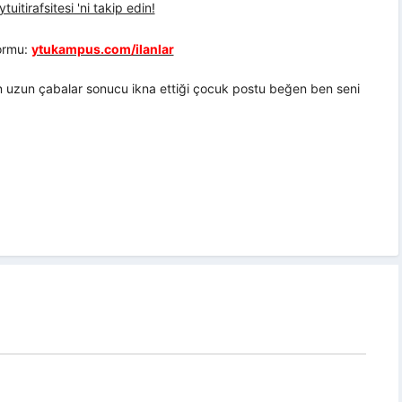
uitirafsitesi 'ni takip edin!
formu:
ytukampus.com/ilanlar
çin uzun çabalar sonucu ikna ettiği çocuk postu beğen ben seni