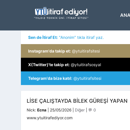
İçeriğe
atla
ANA
Sen de İtiraf Et:
"Anonim" tıkla itiraf yaz.
Instagram'da takip et:
@ytuitirafsitesi
X(Twitter)'te takip et:
@ytuitirafsosyal
Telegram'da bize katıl:
@ytuitirafsitesi
LISE ÇALIŞTAYDA BILEK GÜREŞI YAPAN
Kategoriler
Nick:
Ecna
|
25/05/2026
|
Diğer
|
💬 0
www.ytuitirafediyor.com