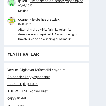
İpucu
-
Ne senle ne de sensiz yaşanmıyor
02/08/2026
Makine
courier
-
Evde huzursuzluk
02/08/2026
Alttan al kral devriniz farkli kaygılarıniz
dusunceleriniz hepsi farkli. Ne sen onun gibi
bakabilirsin ne de o senin gibi bakabilir.…
YENİ İTİRAFLAR
Yazılım-Bilgisayar Mühendisi arıyorum
Arkadaşlar kaç yaşındasınız
BİSİKLETÇİ ÇOCUK
THE WEEKND konser bileti
çap/yan dal
sscb forma