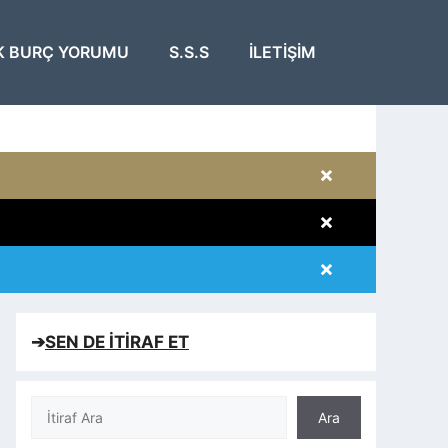
K BURÇ YORUMU
S.S.S
İLETIŞIM
×
×
×
×
➔
SEN DE İTİRAF ET
Ara
Ara