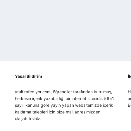
Yasal Bildirim
İ
ytuitirafediyor.com, öğrenciler tarafından kurulmuş,
H
herkesin içerik yazabildiği bir internet sitesidir. 5651
a
sayılı kanuna göre yayın yapan websitemizde içerik
E
kaldırma talepleri için bize mail adresimizden
ulaşabilirsiniz.