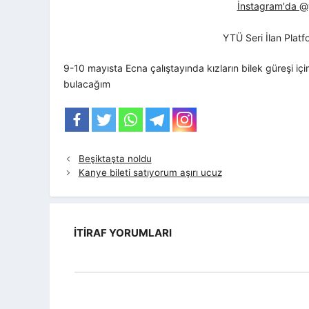
İnstagram'da @yt
YTÜ Seri İlan Plat
9-10 mayısta Ecna çalıştayında kızların bilek güreşi i
bulacağım
Beşiktaşta noldu
Kanye bileti satıyorum aşırı ucuz
İTIRAF YORUMLARI