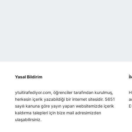
Yasal Bildirim
İ
ytuitirafediyor.com, öğrenciler tarafından kurulmuş,
H
herkesin içerik yazabildiği bir internet sitesidir. 5651
a
sayılı kanuna göre yayın yapan websitemizde içerik
E
kaldırma talepleri için bize mail adresimizden
ulaşabilirsiniz.