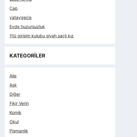
Çap
yataygecis
Evde huzursuzluk
Ytü girişim kulubu siyah saçlı kız
KATEGORİLER
Aile
Aşk
Diğer
Fikir Verin
Komik
Okul
Pişmanlık