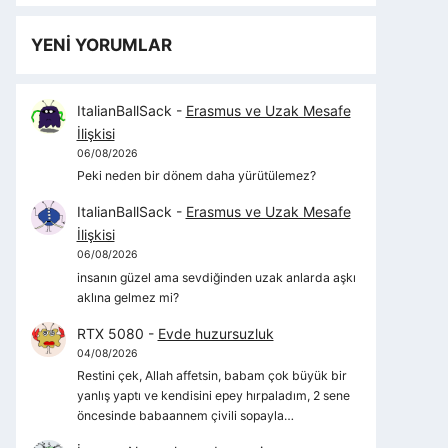
YENİ YORUMLAR
ItalianBallSack
-
Erasmus ve Uzak Mesafe
İlişkisi
06/08/2026
Peki neden bir dönem daha yürütülemez?
ItalianBallSack
-
Erasmus ve Uzak Mesafe
İlişkisi
06/08/2026
insanın güzel ama sevdiğinden uzak anlarda aşkı
aklına gelmez mi?
RTX 5080
-
Evde huzursuzluk
04/08/2026
Restini çek, Allah affetsin, babam çok büyük bir
yanlış yaptı ve kendisini epey hırpaladım, 2 sene
öncesinde babaannem çivili sopayla…