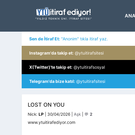
İçeriğe
atla
ANA
Sen de İtiraf Et:
"Anonim" tıkla itiraf yaz.
Instagram'da takip et:
@ytuitirafsitesi
X(Twitter)'te takip et:
@ytuitirafsosyal
Telegram'da bize katıl:
@ytuitirafsitesi
LOST ON YOU
Kategoriler
Nick:
LP
|
30/04/2026
|
Aşk
|
💬
2
www.ytuitirafediyor.com