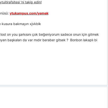
uitirafsitesi 'ni takip edin!
nüsü:
ytukampus.com/yemek
ye kusura bakmayın xjvkblk
e lost on you şarkısını çok beğeniyorum sadece onun için gitmek
teyen başkaları da var mıdır beraber gitsek ? Bonbon lakaplı bi