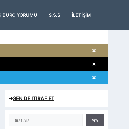
K BURÇ YORUMU
S.S.S
İLETIŞIM
×
×
×
×
➔
SEN DE İTİRAF ET
Ara
Ara