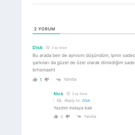
2
YORUM
Disk
3 ay önce
Bu arada ben de aynısını düşündüm, lpnin sadece
şarkıları da güzel de özel olarak dinlediğim sad
brhsmasht
Yanıtla
1
Nick
3 ay önce
Reply to
Disk
Yazdım instaya bak
Yanıtla
0