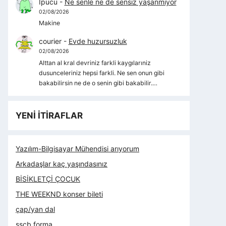
İpucu
-
Ne senle ne de sensiz yaşanmıyor
02/08/2026
Makine
courier
-
Evde huzursuzluk
02/08/2026
Alttan al kral devriniz farkli kaygılarıniz
dusunceleriniz hepsi farkli. Ne sen onun gibi
bakabilirsin ne de o senin gibi bakabilir.…
YENİ İTİRAFLAR
Yazılım-Bilgisayar Mühendisi arıyorum
Arkadaşlar kaç yaşındasınız
BİSİKLETÇİ ÇOCUK
THE WEEKND konser bileti
çap/yan dal
sscb forma