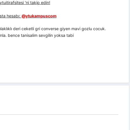
uitirafsitesi 'ni takip edin!
sta hesabı:
@ytukampuscom
aklıklı deri ceketli gri converse giyen mavi gozlu cocuk.
la. bence tanisalim sevgilin yoksa tabi