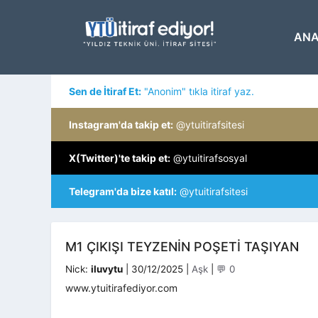
İçeriğe
atla
ANA
Sen de İtiraf Et:
"Anonim" tıkla itiraf yaz.
Instagram'da takip et:
@ytuitirafsitesi
X(Twitter)'te takip et:
@ytuitirafsosyal
Telegram'da bize katıl:
@ytuitirafsitesi
M1 ÇIKIŞI TEYZENIN POŞETI TAŞIYAN
Kategoriler
Nick:
iluvytu
|
30/12/2025
|
Aşk
|
💬 0
www.ytuitirafediyor.com