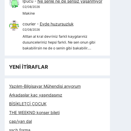
İpucu
-
Ne senle ne de sensiz yaşanmıyor
02/08/2026
Makine
courier
-
Evde huzursuzluk
02/08/2026
Alttan al kral devriniz farkli kaygılarıniz
dusunceleriniz hepsi farkli. Ne sen onun gibi
bakabilirsin ne de o senin gibi bakabilir.…
YENİ İTİRAFLAR
Yazılım-Bilgisayar Mühendisi arıyorum
Arkadaşlar kaç yaşındasınız
BİSİKLETÇİ ÇOCUK
THE WEEKND konser bileti
çap/yan dal
sscb forma