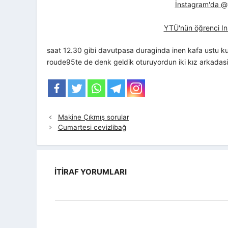
İnstagram'da @yt
YTÜ'nün öğrenci In
saat 12.30 gibi davutpasa duraginda inen kafa ustu kul
roude95te de denk geldik oturuyordun iki kız arkadasin
Makine Çıkmış sorular
Cumartesi cevizlibağ
İTIRAF YORUMLARI