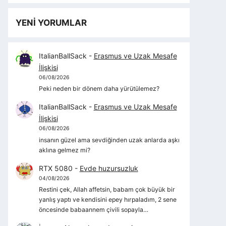
YENİ YORUMLAR
ItalianBallSack
-
Erasmus ve Uzak Mesafe
İlişkisi
06/08/2026
Peki neden bir dönem daha yürütülemez?
ItalianBallSack
-
Erasmus ve Uzak Mesafe
İlişkisi
06/08/2026
insanın güzel ama sevdiğinden uzak anlarda aşkı
aklına gelmez mi?
RTX 5080
-
Evde huzursuzluk
04/08/2026
Restini çek, Allah affetsin, babam çok büyük bir
yanlış yaptı ve kendisini epey hırpaladım, 2 sene
öncesinde babaannem çivili sopayla…