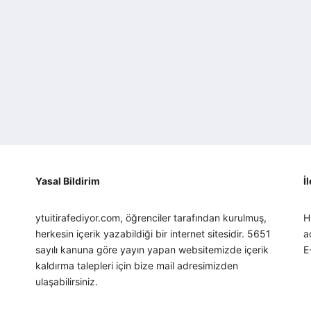
Yasal Bildirim
İ
ytuitirafediyor.com, öğrenciler tarafından kurulmuş,
H
herkesin içerik yazabildiği bir internet sitesidir. 5651
a
sayılı kanuna göre yayın yapan websitemizde içerik
E
kaldırma talepleri için bize mail adresimizden
ulaşabilirsiniz.