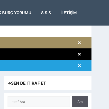
K BURÇ YORUMU
S.S.S
İLETIŞIM
×
×
×
×
➔
SEN DE İTİRAF ET
Ara
Ara