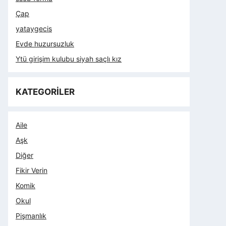
Çap
yataygecis
Evde huzursuzluk
Ytü girişim kulubu siyah saçlı kız
KATEGORİLER
Aile
Aşk
Diğer
Fikir Verin
Komik
Okul
Pişmanlık