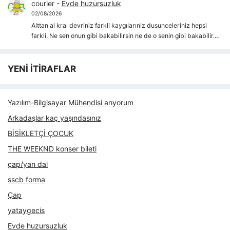
courier
-
Evde huzursuzluk
02/08/2026
Alttan al kral devriniz farkli kaygılarıniz dusunceleriniz hepsi
farkli. Ne sen onun gibi bakabilirsin ne de o senin gibi bakabilir.…
YENİ İTİRAFLAR
Yazılım-Bilgisayar Mühendisi arıyorum
Arkadaşlar kaç yaşındasınız
BİSİKLETÇİ ÇOCUK
THE WEEKND konser bileti
çap/yan dal
sscb forma
Çap
yataygecis
Evde huzursuzluk