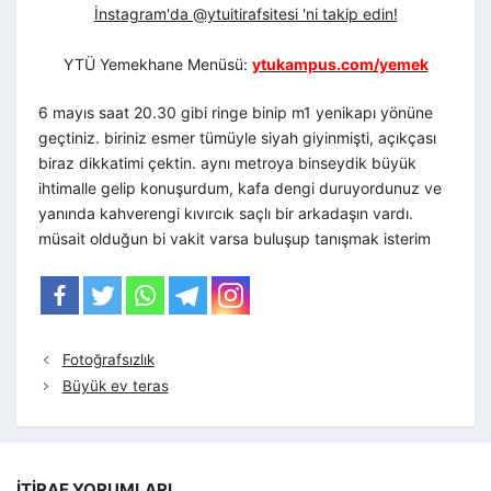
İnstagram'da @ytuitirafsitesi 'ni takip edin!
YTÜ Yemekhane Menüsü:
ytukampus.com/yemek
6 mayıs saat 20.30 gibi ringe binip m1 yenikapı yönüne
geçtiniz. biriniz esmer tümüyle siyah giyinmişti, açıkçası
biraz dikkatimi çektin. aynı metroya binseydik büyük
ihtimalle gelip konuşurdum, kafa dengi duruyordunuz ve
yanında kahverengi kıvırcık saçlı bir arkadaşın vardı.
müsait olduğun bi vakit varsa buluşup tanışmak isterim
Fotoğrafsızlık
Büyük ev teras
İTIRAF YORUMLARI