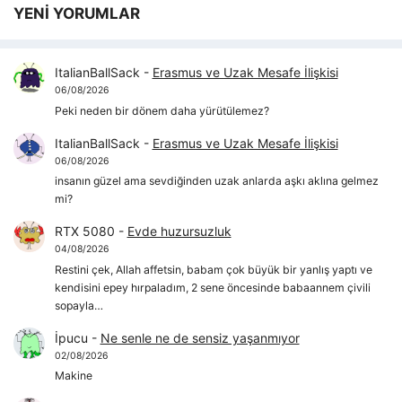
YENİ YORUMLAR
ItalianBallSack
-
Erasmus ve Uzak Mesafe İlişkisi
06/08/2026
Peki neden bir dönem daha yürütülemez?
ItalianBallSack
-
Erasmus ve Uzak Mesafe İlişkisi
06/08/2026
insanın güzel ama sevdiğinden uzak anlarda aşkı aklına gelmez
mi?
RTX 5080
-
Evde huzursuzluk
04/08/2026
Restini çek, Allah affetsin, babam çok büyük bir yanlış yaptı ve
kendisini epey hırpaladım, 2 sene öncesinde babaannem çivili
sopayla…
İpucu
-
Ne senle ne de sensiz yaşanmıyor
02/08/2026
Makine