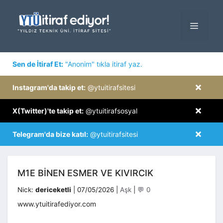
İçeriğe
atla
MENÜ
×
Sen de İtiraf Et:
"Anonim" tıkla itiraf yaz.
×
Instagram'da takip et:
@ytuitirafsitesi
×
X(Twitter)'te takip et:
@ytuitirafsosyal
×
Telegram'da bize katıl:
@ytuitirafsitesi
M1E BINEN ESMER VE KIVIRCIK
Kategoriler
Nick:
dericeketli
|
07/05/2026
|
Aşk
|
💬 0
www.ytuitirafediyor.com