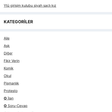
Ytü girişim kulubu siyah saçlı kız
KATEGORİLER
Aile
Aşk
Diğer
Fikir Verin
Komik
Okul
Pişmanlık
Protesto
✪ İlan
✪ Soru-Cevap