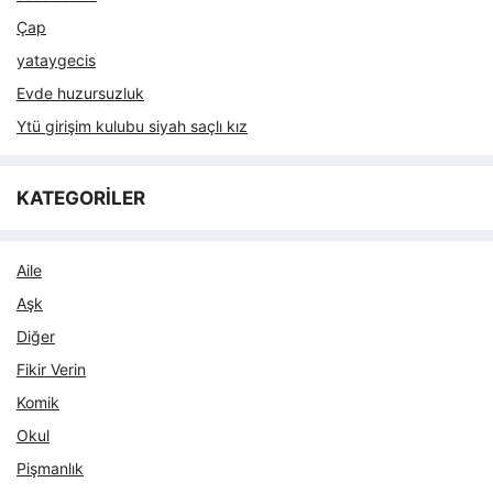
Çap
yataygecis
Evde huzursuzluk
Ytü girişim kulubu siyah saçlı kız
KATEGORİLER
Aile
Aşk
Diğer
Fikir Verin
Komik
Okul
Pişmanlık