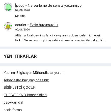
İpucu
-
Ne senle ne de sensiz yaşanmıyor
02/08/2026
Makine
courier
-
Evde huzursuzluk
02/08/2026
Alttan al kral devriniz farkli kaygılarıniz dusunceleriniz hepsi
farkli. Ne sen onun gibi bakabilirsin ne de o senin gibi bakabilir.…
YENİ İTİRAFLAR
Yazılım-Bilgisayar Mühendisi arıyorum
Arkadaşlar kaç yaşındasınız
BİSİKLETÇİ ÇOCUK
THE WEEKND konser bileti
çap/yan dal
sscb forma