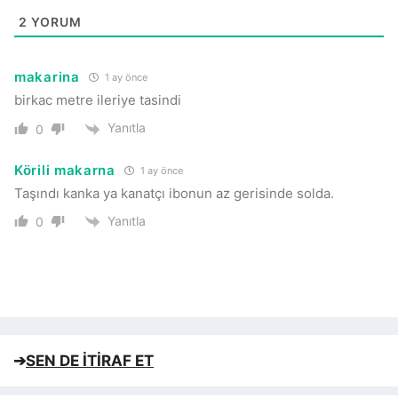
2
YORUM
makarina
1 ay önce
birkac metre ileriye tasindi
Yanıtla
0
Körili makarna
1 ay önce
Taşındı kanka ya kanatçı ibonun az gerisinde solda.
Yanıtla
0
➔
SEN DE İTİRAF ET