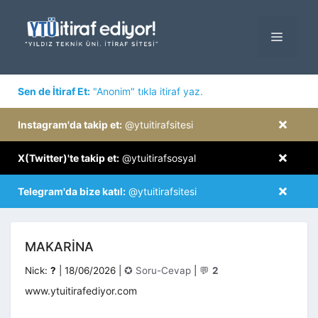
İçeriğe
atla
MENÜ
×
Sen de İtiraf Et:
"Anonim" tıkla itiraf yaz.
×
Instagram'da takip et:
@ytuitirafsitesi
×
X(Twitter)'te takip et:
@ytuitirafsosyal
×
Telegram'da bize katıl:
@ytuitirafsitesi
MAKARINA
Kategoriler
Nick:
?
|
18/06/2026
|
✪ Soru-Cevap
|
💬
2
www.ytuitirafediyor.com