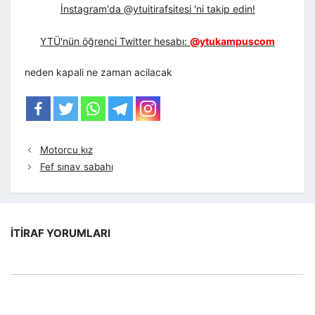
İnstagram'da @ytuitirafsitesi 'ni takip edin!
YTÜ'nün öğrenci Twitter hesabı:
@ytukampuscom
neden kapali ne zaman acilacak
Motorcu kız
Fef sınav sabahı
İTIRAF YORUMLARI