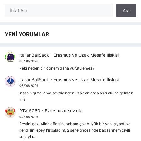
Ara
Ara
YENİ YORUMLAR
ItalianBallSack
-
Erasmus ve Uzak Mesafe İlişkisi
06/08/2026
Peki neden bir dönem daha yürütülemez?
ItalianBallSack
-
Erasmus ve Uzak Mesafe İlişkisi
06/08/2026
insanın güzel ama sevdiğinden uzak anlarda aşkı aklına gelmez
mi?
RTX 5080
-
Evde huzursuzluk
04/08/2026
Restini çek, Allah affetsin, babam çok büyük bir yanlış yaptı ve
kendisini epey hırpaladım, 2 sene öncesinde babaannem çivili
sopayla…