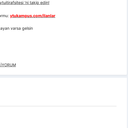
uitirafsitesi 'ni takip edin!
formu:
ytukampus.com/ilanlar
ayan varsa gelsin
LİYORUM