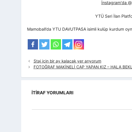
İnstagram'da @yt
YTÜ Seri İlan Plat
Mamoball’da YTU DAVUTPASA isimli kulüp kurdum oyn
Staj için bir ay kalacak yer arıyorum
FOTOĞRAF MAKİNELİ ÇAP YAPAN KIZ – HALA BEK
İTIRAF YORUMLARI