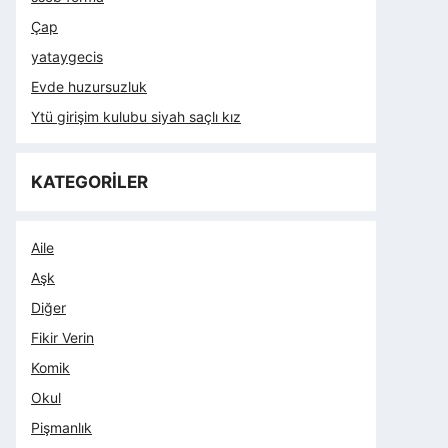
Çap
yataygecis
Evde huzursuzluk
Ytü girişim kulubu siyah saçlı kız
KATEGORİLER
Aile
Aşk
Diğer
Fikir Verin
Komik
Okul
Pişmanlık