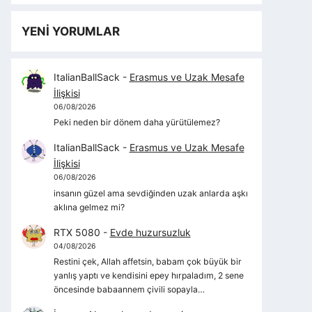
YENİ YORUMLAR
ItalianBallSack
-
Erasmus ve Uzak Mesafe
İlişkisi
06/08/2026
Peki neden bir dönem daha yürütülemez?
ItalianBallSack
-
Erasmus ve Uzak Mesafe
İlişkisi
06/08/2026
insanın güzel ama sevdiğinden uzak anlarda aşkı
aklına gelmez mi?
RTX 5080
-
Evde huzursuzluk
04/08/2026
Restini çek, Allah affetsin, babam çok büyük bir
yanlış yaptı ve kendisini epey hırpaladım, 2 sene
öncesinde babaannem çivili sopayla…