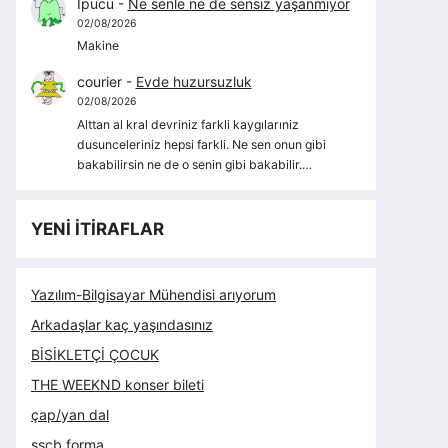
İpucu
-
Ne senle ne de sensiz yaşanmıyor
02/08/2026
Makine
courier
-
Evde huzursuzluk
02/08/2026
Alttan al kral devriniz farkli kaygılarıniz
dusunceleriniz hepsi farkli. Ne sen onun gibi
bakabilirsin ne de o senin gibi bakabilir.…
YENİ İTİRAFLAR
Yazılım-Bilgisayar Mühendisi arıyorum
Arkadaşlar kaç yaşındasınız
BİSİKLETÇİ ÇOCUK
THE WEEKND konser bileti
çap/yan dal
sscb forma