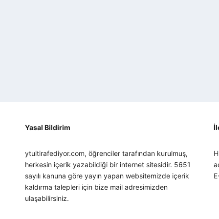
Yasal Bildirim
İ
ytuitirafediyor.com, öğrenciler tarafından kurulmuş,
H
herkesin içerik yazabildiği bir internet sitesidir. 5651
a
sayılı kanuna göre yayın yapan websitemizde içerik
E
kaldırma talepleri için bize mail adresimizden
ulaşabilirsiniz.