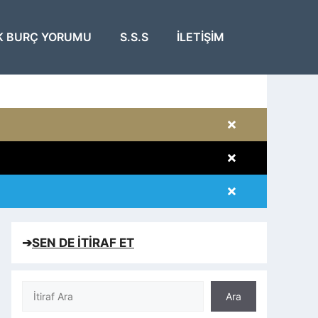
K BURÇ YORUMU
S.S.S
İLETIŞIM
×
×
×
×
➔
SEN DE İTİRAF ET
Ara
Ara