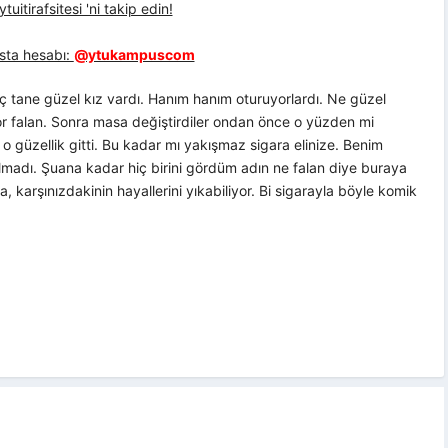
uitirafsitesi 'ni takip edin!
sta hesabı:
@ytukampuscom
tane güzel kız vardı. Hanım hanım oturuyorlardı. Ne güzel
yor falan. Sonra masa değiştirdiler ondan önce o yüzden mi
 o güzellik gitti. Bu kadar mı yakışmaz sigara elinize. Benim
lmadı. Şuana kadar hiç birini gördüm adın ne falan diye buraya
 karşınızdakinin hayallerini yıkabiliyor. Bi sigarayla böyle komik