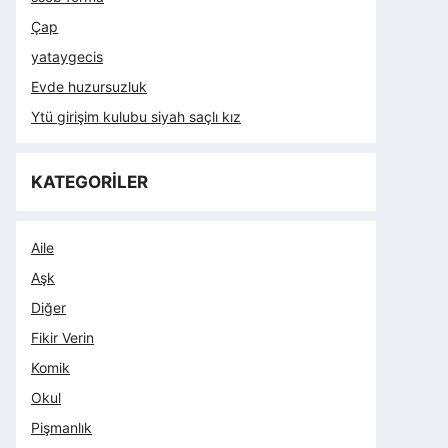
Çap
yataygecis
Evde huzursuzluk
Ytü girişim kulubu siyah saçlı kız
KATEGORİLER
Aile
Aşk
Diğer
Fikir Verin
Komik
Okul
Pişmanlık