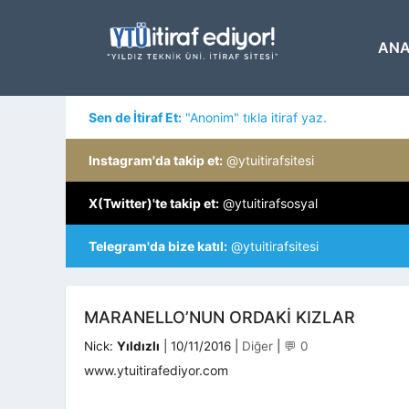
İçeriğe
atla
ANA
Sen de İtiraf Et:
"Anonim" tıkla itiraf yaz.
Instagram'da takip et:
@ytuitirafsitesi
X(Twitter)'te takip et:
@ytuitirafsosyal
Telegram'da bize katıl:
@ytuitirafsitesi
MARANELLO’NUN ORDAKI KIZLAR
Kategoriler
Nick:
Yıldızlı
|
10/11/2016
|
Diğer
|
💬 0
www.ytuitirafediyor.com