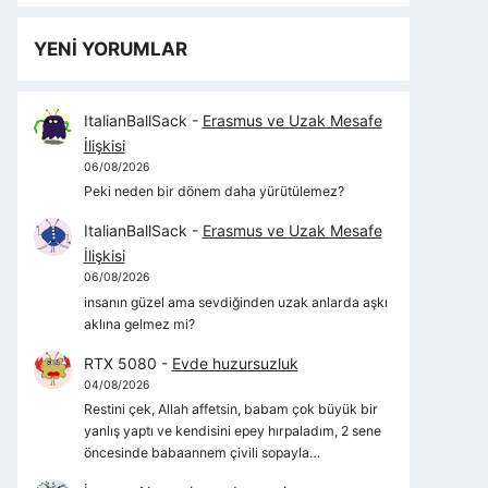
YENİ YORUMLAR
ItalianBallSack
-
Erasmus ve Uzak Mesafe
İlişkisi
06/08/2026
Peki neden bir dönem daha yürütülemez?
ItalianBallSack
-
Erasmus ve Uzak Mesafe
İlişkisi
06/08/2026
insanın güzel ama sevdiğinden uzak anlarda aşkı
aklına gelmez mi?
RTX 5080
-
Evde huzursuzluk
04/08/2026
Restini çek, Allah affetsin, babam çok büyük bir
yanlış yaptı ve kendisini epey hırpaladım, 2 sene
öncesinde babaannem çivili sopayla…