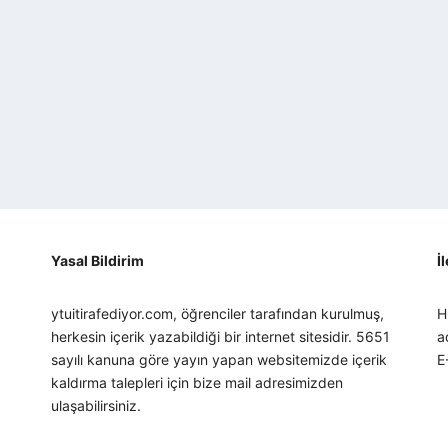
Yasal Bildirim
İ
ytuitirafediyor.com, öğrenciler tarafından kurulmuş,
H
herkesin içerik yazabildiği bir internet sitesidir. 5651
a
sayılı kanuna göre yayın yapan websitemizde içerik
E
kaldırma talepleri için bize mail adresimizden
ulaşabilirsiniz.