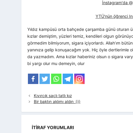
İnstagram'da @yt
YTÜ'nün öğrenci In
Yıldız kampüsü orta bahçede çarşamba günü oturan üç 
kızlar demiştim, yüzleri temiz, kendileri olgun görünü
görmedim bilmiyorum, sigara içiyorlardı. Allah’ım bütün
yanınıza gelip konuşacağım yok. Hiç öyle dertlerimle o
da yazmadım. Ama kızlar haberiniz olsun o sigara varya,
bi yargı olur mu demeyin, olur
Kıvırcık saçlı tatlı kız
Bir baktın aklımı aldın :)))
İTIRAF YORUMLARI