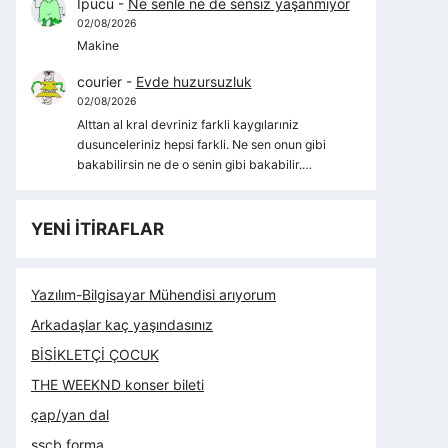
İpucu
-
Ne senle ne de sensiz yaşanmıyor
02/08/2026
Makine
courier
-
Evde huzursuzluk
02/08/2026
Alttan al kral devriniz farkli kaygılarıniz
dusunceleriniz hepsi farkli. Ne sen onun gibi
bakabilirsin ne de o senin gibi bakabilir.…
YENİ İTİRAFLAR
Yazılım-Bilgisayar Mühendisi arıyorum
Arkadaşlar kaç yaşındasınız
BİSİKLETÇİ ÇOCUK
THE WEEKND konser bileti
çap/yan dal
sscb forma