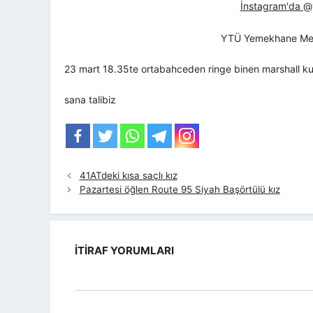
İnstagram'da @yt
YTÜ Yemekhane Me
23 mart 18.35te ortabahceden ringe binen marshall kul
sana talibiz
41ATdeki kısa saçlı kız
Pazartesi öğlen Route 95 Siyah Başörtülü kız
İTIRAF YORUMLARI