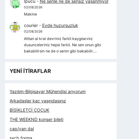
İpucu
-
Ne senle ne de sensiz yaşanmıyor
02/08/2026
Makine
courier
-
Evde huzursuzluk
02/08/2026
Alttan al kral devriniz farkli kaygılarıniz
dusunceleriniz hepsi farkli. Ne sen onun gibi
bakabilirsin ne de o senin gibi bakabilir.…
YENİ İTİRAFLAR
Yazılım-Bilgisayar Mühendisi arıyorum
Arkadaşlar kaç yaşındasınız
BİSİKLETÇİ ÇOCUK
THE WEEKND konser bileti
çap/yan dal
sscb forma