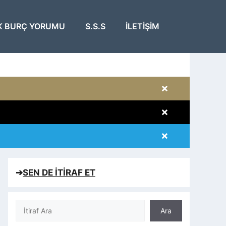
K BURÇ YORUMU
S.S.S
İLETIŞIM
×
×
×
×
➔
SEN DE İTİRAF ET
Ara
Ara