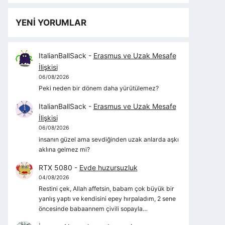
YENİ YORUMLAR
ItalianBallSack
-
Erasmus ve Uzak Mesafe
İlişkisi
06/08/2026
Peki neden bir dönem daha yürütülemez?
ItalianBallSack
-
Erasmus ve Uzak Mesafe
İlişkisi
06/08/2026
insanın güzel ama sevdiğinden uzak anlarda aşkı
aklına gelmez mi?
RTX 5080
-
Evde huzursuzluk
04/08/2026
Restini çek, Allah affetsin, babam çok büyük bir
yanlış yaptı ve kendisini epey hırpaladım, 2 sene
öncesinde babaannem çivili sopayla…