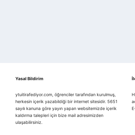
Yasal Bildirim
İ
ytuitirafediyor.com, öğrenciler tarafından kurulmuş,
H
herkesin içerik yazabildiği bir internet sitesidir. 5651
a
sayılı kanuna göre yayın yapan websitemizde içerik
E
kaldırma talepleri için bize mail adresimizden
ulaşabilirsiniz.