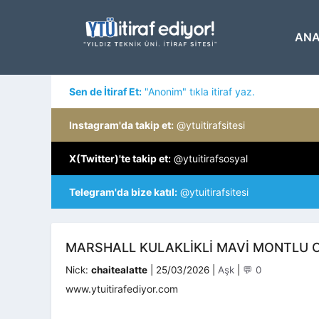
İçeriğe
atla
ANA
Sen de İtiraf Et:
"Anonim" tıkla itiraf yaz.
Instagram'da takip et:
@ytuitirafsitesi
X(Twitter)'te takip et:
@ytuitirafsosyal
Telegram'da bize katıl:
@ytuitirafsitesi
MARSHALL KULAKLIKLI MAVI MONTLU 
Kategoriler
Nick:
chaitealatte
|
25/03/2026
|
Aşk
|
💬 0
www.ytuitirafediyor.com