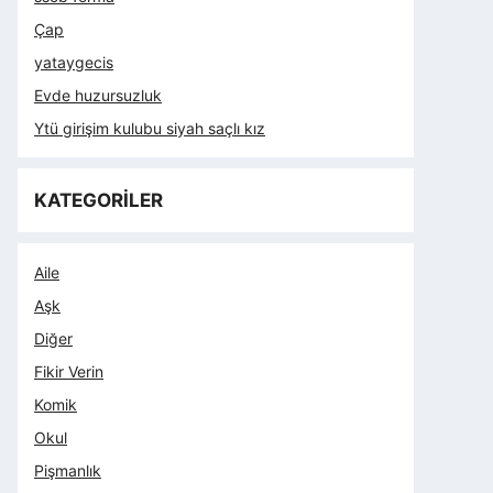
Çap
yataygecis
Evde huzursuzluk
Ytü girişim kulubu siyah saçlı kız
KATEGORİLER
Aile
Aşk
Diğer
Fikir Verin
Komik
Okul
Pişmanlık