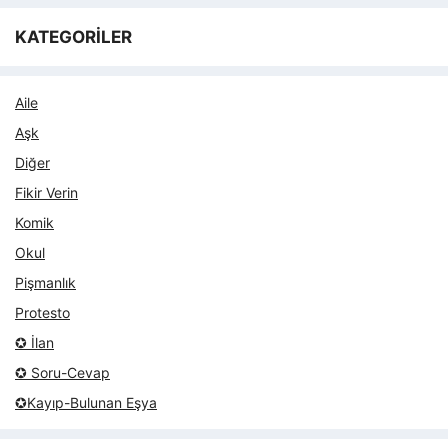
KATEGORİLER
Aile
Aşk
Diğer
Fikir Verin
Komik
Okul
Pişmanlık
Protesto
✪ İlan
✪ Soru-Cevap
✪Kayıp-Bulunan Eşya