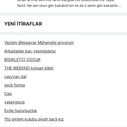
farkli. Ne sen onun gibi bakabilirsin ne de o senin gibi bakabilir.…
YENİ İTİRAFLAR
Yazılım-Bilgisayar Mühendisi arıyorum
Arkadaşlar kaç yaşındasınız
BİSİKLETÇİ ÇOCUK
THE WEEKND konser bileti
çap/yan dal
sscb forma
Çap
yataygecis
Evde huzursuzluk
Ytü girişim kulubu siyah saçlı kız