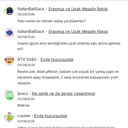
ItalianBallSack
-
Erasmus ve Uzak Mesafe İlişkisi
06/08/2026
Peki neden bir dönem daha yürütülemez?
ItalianBallSack
-
Erasmus ve Uzak Mesafe İlişkisi
06/08/2026
insanın güzel ama sevdiğinden uzak anlarda aşkı aklına gelmez
mi?
RTX 5080
-
Evde huzursuzluk
04/08/2026
Restini çek, Allah affetsin, babam çok büyük bir yanlış yaptı ve
kendisini epey hırpaladım, 2 sene öncesinde babaannem çivili
sopayla…
İpucu
-
Ne senle ne de sensiz yaşanmıyor
02/08/2026
Makine
courier
-
Evde huzursuzluk
02/08/2026
Alttan al kral devriniz farkli kaygılarıniz dusunceleriniz hepsi