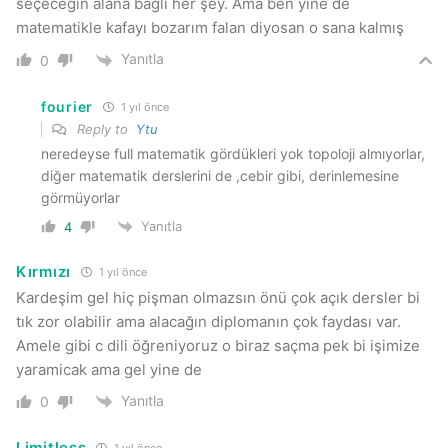
seçeceğin alana bağlı her şey. Ama ben yine de
matematikle kafayı bozarım falan diyosan o sana kalmış
Yanıtla
0
fourier
1 yıl önce
Reply to
Ytu
neredeyse full matematik gördükleri yok topoloji almıyorlar,
diğer matematik derslerini de ,cebir gibi, derinlemesine
görmüyorlar
Yanıtla
4
Kırmızı
1 yıl önce
Kardeşim gel hiç pişman olmazsın önü çok açık dersler bi
tık zor olabilir ama alacağın diplomanın çok faydası var.
Amele gibi c dili öğreniyoruz o biraz saçma pek bi işimize
yaramicak ama gel yine de
Yanıtla
0
Limitless