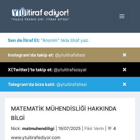
İçeriğe
atla
MENÜ
×
Sen de İtiraf Et:
"Anonim" tıkla itiraf yaz.
×
Instagram'da takip et:
@ytuitirafsitesi
×
X(Twitter)'te takip et:
@ytuitirafsosyal
×
Telegram'da bize katıl:
@ytuitirafsitesi
MATEMATIK MÜHENDISLIĞI HAKKINDA
BILGI
Kategoriler
Nick:
matmuhendiligi
|
19/07/2025
|
Fikir Verin
|
💬
4
www.ytuitirafediyor.com