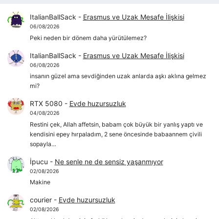
ItalianBallSack
-
Erasmus ve Uzak Mesafe İlişkisi
06/08/2026
Peki neden bir dönem daha yürütülemez?
ItalianBallSack
-
Erasmus ve Uzak Mesafe İlişkisi
06/08/2026
insanın güzel ama sevdiğinden uzak anlarda aşkı aklına gelmez
mi?
RTX 5080
-
Evde huzursuzluk
04/08/2026
Restini çek, Allah affetsin, babam çok büyük bir yanlış yaptı ve
kendisini epey hırpaladım, 2 sene öncesinde babaannem çivili
sopayla…
İpucu
-
Ne senle ne de sensiz yaşanmıyor
02/08/2026
Makine
courier
-
Evde huzursuzluk
02/08/2026