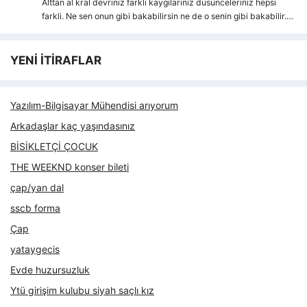
Alttan al kral devriniz farkli kaygılarıniz dusunceleriniz hepsi
farkli. Ne sen onun gibi bakabilirsin ne de o senin gibi bakabilir.…
YENİ İTİRAFLAR
Yazılım-Bilgisayar Mühendisi arıyorum
Arkadaşlar kaç yaşındasınız
BİSİKLETÇİ ÇOCUK
THE WEEKND konser bileti
çap/yan dal
sscb forma
Çap
yataygecis
Evde huzursuzluk
Ytü girişim kulubu siyah saçlı kız