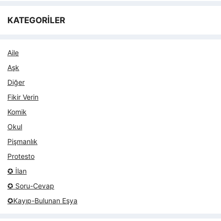
KATEGORİLER
Aile
Aşk
Diğer
Fikir Verin
Komik
Okul
Pişmanlık
Protesto
✪ İlan
✪ Soru-Cevap
✪Kayıp-Bulunan Eşya