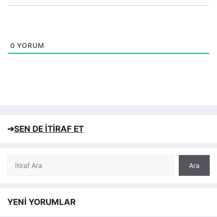
0
YORUM
➔
SEN DE İTİRAF ET
Ara
Ara
YENİ YORUMLAR