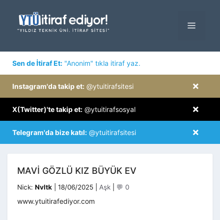
İçeriğe
atla
MENÜ
×
Sen de İtiraf Et:
"Anonim" tıkla itiraf yaz.
×
Instagram'da takip et:
@ytuitirafsitesi
×
X(Twitter)'te takip et:
@ytuitirafsosyal
×
Telegram'da bize katıl:
@ytuitirafsitesi
MAVI GÖZLÜ KIZ BÜYÜK EV
Kategoriler
Nick:
Nvltk
|
18/06/2025
|
Aşk
|
💬 0
www.ytuitirafediyor.com