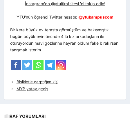
İnstagram'da @ytuitirafsitesi 'ni takip edin!
YTÜ'nün öğrenci Twitter hesabı:
@ytukampuscom
Bir kere büyük ev terasta görmüştüm ve bakışmıştık
bugün büyük evin önünde 4 lü kız arkadaşların ile
oturuyordun mavi gözlerine hayran oldum fake bırakırsan
tanışmak isterim
Bisikletle çarptığım kişi
MYP yatay geçiş
İTIRAF YORUMLARI