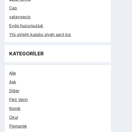
Çap
yataygecis
Evde huzursuzluk
Ytü girişim kulubu siyah saçlı kız
KATEGORİLER
Aile
Aşk
Diğer
Fikir Verin
Komik
Okul
Pişmanlık