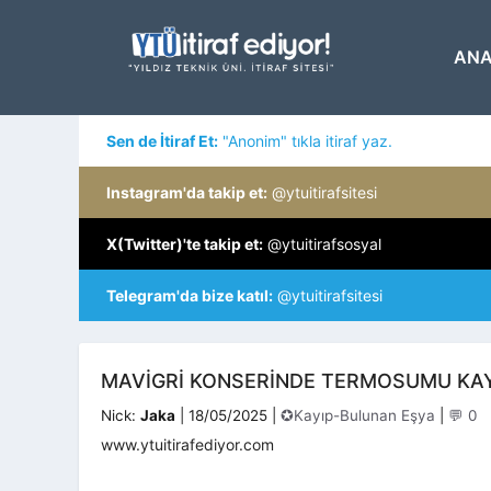
İçeriğe
atla
ANA
Sen de İtiraf Et:
"Anonim" tıkla itiraf yaz.
Instagram'da takip et:
@ytuitirafsitesi
X(Twitter)'te takip et:
@ytuitirafsosyal
Telegram'da bize katıl:
@ytuitirafsitesi
MAVIGRI KONSERINDE TERMOSUMU KA
Kategoriler
Nick:
Jaka
|
18/05/2025
|
✪Kayıp-Bulunan Eşya
|
💬 0
www.ytuitirafediyor.com