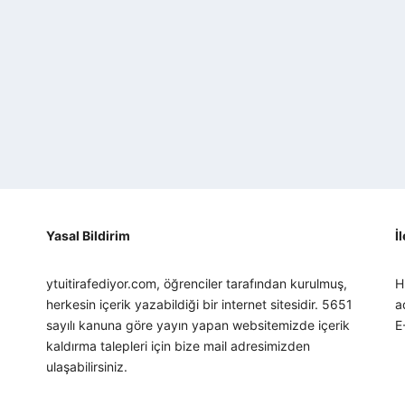
Yasal Bildirim
İ
ytuitirafediyor.com, öğrenciler tarafından kurulmuş,
H
herkesin içerik yazabildiği bir internet sitesidir. 5651
a
sayılı kanuna göre yayın yapan websitemizde içerik
E
kaldırma talepleri için bize mail adresimizden
ulaşabilirsiniz.