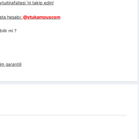
uitirafsitesi 'ni takip edin!
sta hesabı:
@ytukampuscom
lir mi ?
im garantili