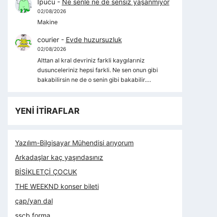
İpucu
-
Ne senle ne de sensiz yaşanmıyor
02/08/2026
Makine
courier
-
Evde huzursuzluk
02/08/2026
Alttan al kral devriniz farkli kaygılarıniz
dusunceleriniz hepsi farkli. Ne sen onun gibi
bakabilirsin ne de o senin gibi bakabilir.…
YENİ İTİRAFLAR
Yazılım-Bilgisayar Mühendisi arıyorum
Arkadaşlar kaç yaşındasınız
BİSİKLETÇİ ÇOCUK
THE WEEKND konser bileti
çap/yan dal
sscb forma