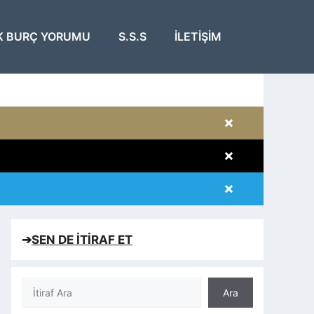
K BURÇ YORUMU
S.S.S
İLETIŞIM
×
×
×
×
➔
SEN DE İTİRAF ET
Ara
Ara