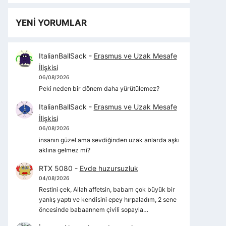
YENİ YORUMLAR
ItalianBallSack
-
Erasmus ve Uzak Mesafe
İlişkisi
06/08/2026
Peki neden bir dönem daha yürütülemez?
ItalianBallSack
-
Erasmus ve Uzak Mesafe
İlişkisi
06/08/2026
insanın güzel ama sevdiğinden uzak anlarda aşkı
aklına gelmez mi?
RTX 5080
-
Evde huzursuzluk
04/08/2026
Restini çek, Allah affetsin, babam çok büyük bir
yanlış yaptı ve kendisini epey hırpaladım, 2 sene
öncesinde babaannem çivili sopayla…