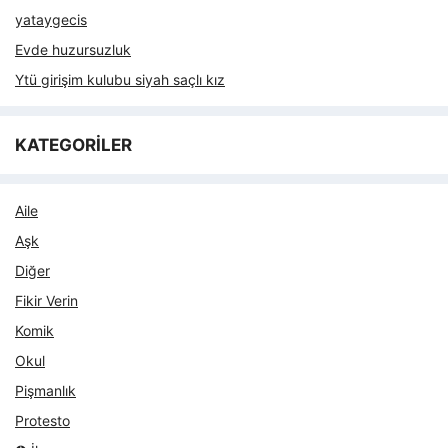
yataygecis
Evde huzursuzluk
Ytü girişim kulubu siyah saçlı kız
KATEGORİLER
Aile
Aşk
Diğer
Fikir Verin
Komik
Okul
Pişmanlık
Protesto