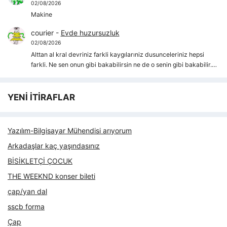
02/08/2026
Makine
courier
-
Evde huzursuzluk
02/08/2026
Alttan al kral devriniz farkli kaygılarıniz dusunceleriniz hepsi
farkli. Ne sen onun gibi bakabilirsin ne de o senin gibi bakabilir.…
YENİ İTİRAFLAR
Yazılım-Bilgisayar Mühendisi arıyorum
Arkadaşlar kaç yaşındasınız
BİSİKLETÇİ ÇOCUK
THE WEEKND konser bileti
çap/yan dal
sscb forma
Çap