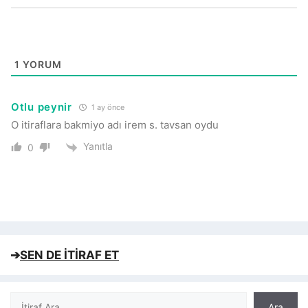
1
YORUM
Otlu peynir
1 ay önce
O itiraflara bakmiyo adı irem s. tavsan oydu
Yanıtla
0
➔
SEN DE İTİRAF ET
Ara
Ara