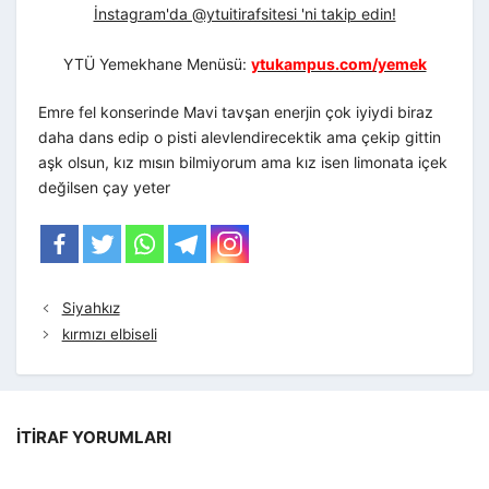
İnstagram'da @ytuitirafsitesi 'ni takip edin!
YTÜ Yemekhane Menüsü:
ytukampus.com/yemek
Emre fel konserinde Mavi tavşan enerjin çok iyiydi biraz
daha dans edip o pisti alevlendirecektik ama çekip gittin
aşk olsun, kız mısın bilmiyorum ama kız isen limonata içek
değilsen çay yeter
Siyahkız
kırmızı elbiseli
İTIRAF YORUMLARI