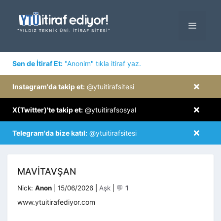
İçeriğe
atla
MENÜ
×
Sen de İtiraf Et:
"Anonim" tıkla itiraf yaz.
×
Instagram'da takip et:
@ytuitirafsitesi
×
X(Twitter)'te takip et:
@ytuitirafsosyal
×
Telegram'da bize katıl:
@ytuitirafsitesi
MAVITAVŞAN
Kategoriler
Nick:
Anon
|
15/06/2026
|
Aşk
|
💬
1
www.ytuitirafediyor.com