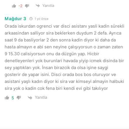
Yanıtla
-2
Mağdur 3
1 yıl önce
Orada iskurdan ogrenci var disci asistanı yasli kadin sürekli
arkaasindan salliyor sira beklerken duydum 2 defa. Ayrıca
saat 9 da basliyorlar 2 den sonra kadin diyor ki daha da
hasta almayın e abi sen neyine çalışıyorsun o zaman zaten
9 15.30 calisiyorsun onu da düzgün yap. Hicbir
denetleyenleri yok burunlari havada yiyip icmek disinda bir
sey yaptıkları yok. İnsan birazcik da olsa işine saygi
gosterir de yapar isini. Disci orada bos bos oturuyor ve
asistani yaşlı kadın diyor ki sira var kimseyi almayin halbuki
sira yok o kadin cok fena biri kendi evi gibi takılıyor
Yanıtla
5