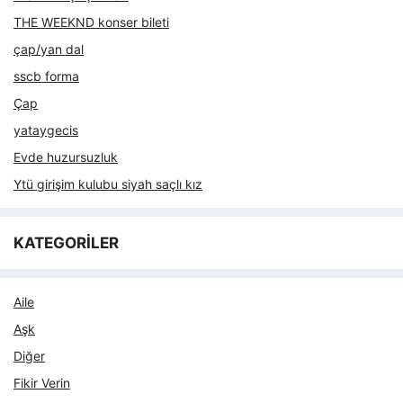
THE WEEKND konser bileti
çap/yan dal
sscb forma
Çap
yataygecis
Evde huzursuzluk
Ytü girişim kulubu siyah saçlı kız
KATEGORİLER
Aile
Aşk
Diğer
Fikir Verin