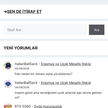
➔
SEN DE İTİRAF ET
Ara
Ara
YENİ YORUMLAR
ItalianBallSack
-
Erasmus ve Uzak Mesafe İlişkisi
06/08/2026
Peki neden bir dönem daha yürütülemez?
ItalianBallSack
-
Erasmus ve Uzak Mesafe İlişkisi
06/08/2026
insanın güzel ama sevdiğinden uzak anlarda aşkı aklına gelmez
mi?
RTX 5080
-
Evde huzursuzluk