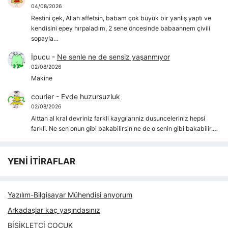
04/08/2026
Restini çek, Allah affetsin, babam çok büyük bir yanlış yaptı ve
kendisini epey hırpaladım, 2 sene öncesinde babaannem çivili
sopayla…
İpucu
-
Ne senle ne de sensiz yaşanmıyor
02/08/2026
Makine
courier
-
Evde huzursuzluk
02/08/2026
Alttan al kral devriniz farkli kaygılarıniz dusunceleriniz hepsi
farkli. Ne sen onun gibi bakabilirsin ne de o senin gibi bakabilir.…
YENİ İTİRAFLAR
Yazılım-Bilgisayar Mühendisi arıyorum
Arkadaşlar kaç yaşındasınız
BİSİKLETÇİ ÇOCUK