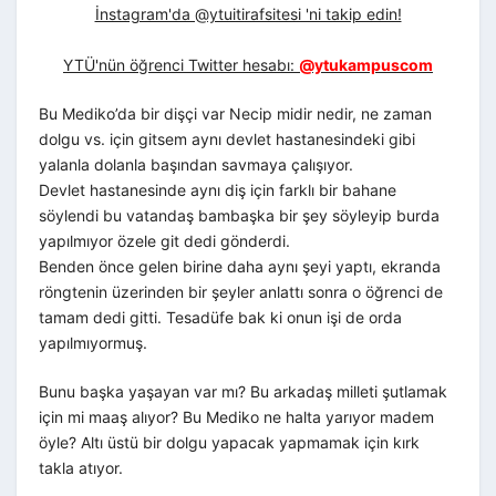
İnstagram'da @ytuitirafsitesi 'ni takip edin!
YTÜ'nün öğrenci Twitter hesabı:
@ytukampuscom
Bu Mediko’da bir dişçi var Necip midir nedir, ne zaman
dolgu vs. için gitsem aynı devlet hastanesindeki gibi
yalanla dolanla başından savmaya çalışıyor.
Devlet hastanesinde aynı diş için farklı bir bahane
söylendi bu vatandaş bambaşka bir şey söyleyip burda
yapılmıyor özele git dedi gönderdi.
Benden önce gelen birine daha aynı şeyi yaptı, ekranda
röngtenin üzerinden bir şeyler anlattı sonra o öğrenci de
tamam dedi gitti. Tesadüfe bak ki onun işi de orda
yapılmıyormuş.
Bunu başka yaşayan var mı? Bu arkadaş milleti şutlamak
için mi maaş alıyor? Bu Mediko ne halta yarıyor madem
öyle? Altı üstü bir dolgu yapacak yapmamak için kırk
takla atıyor.