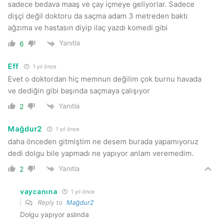
sadece bedava maaş ve çay içmeye geliyorlar. Sadece
dişçi değil doktoru da saçma adam 3 metreden baktı
ağzıma ve hastasın diyip ilaç yazdı komedi gibi
Yanıtla
6
Eff
1 yıl önce
Evet o doktordan hiç memnun değilim çok burnu havada
ve dediğin gibi başında saçmaya çalışıyor
Yanıtla
2
Mağdur2
1 yıl önce
daha önceden gitmiştim ne desem burada yapamıyoruz
dedi dolgu bile yapmadı ne yapıyor anlam veremedim.
Yanıtla
2
vaycanına
1 yıl önce
Reply to
Mağdur2
Dolgu yapıyor aslında