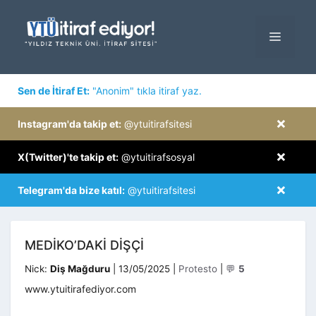
İçeriğe
atla
MENÜ
×
Sen de İtiraf Et:
"Anonim" tıkla itiraf yaz.
×
Instagram'da takip et:
@ytuitirafsitesi
×
X(Twitter)'te takip et:
@ytuitirafsosyal
×
Telegram'da bize katıl:
@ytuitirafsitesi
MEDIKO’DAKI DIŞÇI
Kategoriler
Nick:
Diş Mağduru
|
13/05/2025
|
Protesto
|
💬
5
www.ytuitirafediyor.com