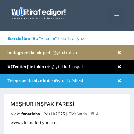
İçeriğe
atla
MENÜ
×
Sen de İtiraf Et:
"Anonim" tıkla itiraf yaz.
×
Instagram'da takip et:
@ytuitirafsitesi
×
X(Twitter)'te takip et:
@ytuitirafsosyal
×
Telegram'da bize katıl:
@ytuitirafsitesi
MEŞHUR İNŞFAK FARESİ
Kategoriler
Nick:
fenerinho
|
24/11/2025
|
Fikir Verin
|
💬
4
www.ytuitirafediyor.com