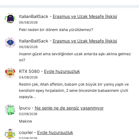
ItalianBallSack
-
Erasmus ve Uzak Mesafe İlişkisi
06/08/2026
Peki neden bir dönem daha yürütülemez?
ItalianBallSack
-
Erasmus ve Uzak Mesafe İlişkisi
06/08/2026
insanın güzel ama sevdiğinden uzak anlarda aşkı aklına gelmez
mi?
RTX 5080
-
Evde huzursuzluk
04/08/2026
Restini çek, Allah affetsin, babam çok büyük bir yanlış yaptı ve
kendisini epey hırpaladım, 2 sene öncesinde babaannem çivili
sopayla…
İpucu
-
Ne senle ne de sensiz yaşanmıyor
02/08/2026
Makine
courier
-
Evde huzursuzluk
02/08/2026