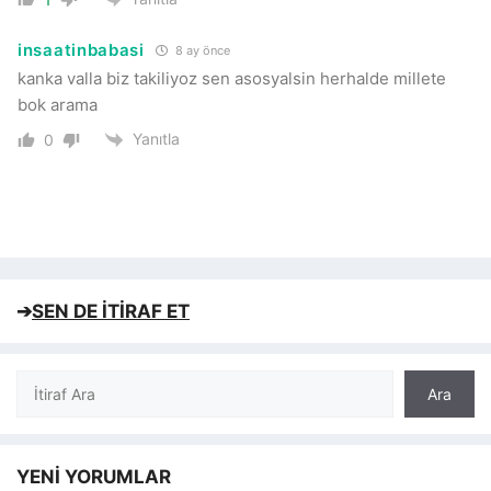
insaatinbabasi
8 ay önce
kanka valla biz takiliyoz sen asosyalsin herhalde millete
bok arama
Yanıtla
0
➔
SEN DE İTİRAF ET
Ara
Ara
YENİ YORUMLAR