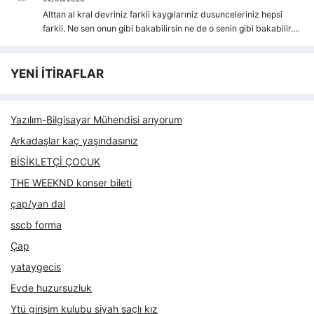
Alttan al kral devriniz farkli kaygılarıniz dusunceleriniz hepsi
farkli. Ne sen onun gibi bakabilirsin ne de o senin gibi bakabilir.…
YENİ İTİRAFLAR
Yazılım-Bilgisayar Mühendisi arıyorum
Arkadaşlar kaç yaşındasınız
BİSİKLETÇİ ÇOCUK
THE WEEKND konser bileti
çap/yan dal
sscb forma
Çap
yataygecis
Evde huzursuzluk
Ytü girişim kulubu siyah saçlı kız