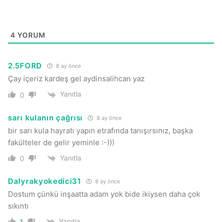
4
YORUM
2.5FORD
8 ay önce
Çay içeriz kardeş gel aydinsalihcan yaz
Yanıtla
0
sarı kulanın çağrısı
8 ay önce
bir sarı kula hayratı yapın etrafında tanışırsınız, başka
fakülteler de gelir yeminle :-)))
Yanıtla
0
Dalyrakyokedici31
8 ay önce
Dostum çünkü inşaatta adam yok bide ikiysen daha çok
sıkıntı
Yanıtla
1