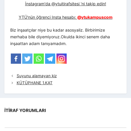
İnstagram'da @ytuitirafsitesi 'ni takip edin!
YTÜ'nün öğrenci Insta hesabı:
@ytukampuscom
Biz inşaatçılar niye bu kadar asosyaliz. Birbirimize
merhaba bile diyemiyoruz.Okulda ikinci senem daha
inşaattan adam tanıyamadım.
Suyunu alamayan kiz
KÜTÜPHANE 1.KAT
İTIRAF YORUMLARI