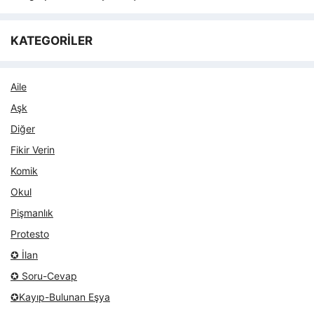
KATEGORİLER
Aile
Aşk
Diğer
Fikir Verin
Komik
Okul
Pişmanlık
Protesto
✪ İlan
✪ Soru-Cevap
✪Kayıp-Bulunan Eşya