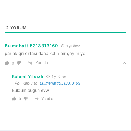
2
YORUM
Bulmahatti5313313169
1 yıl önce
parlak gri ortası daha kalın bir şey miydi
Yanıtla
0
KalemliYıldızlı
1 yıl önce
Reply to
Bulmahatti5313313169
Buldum bugün eyw
Yanıtla
0