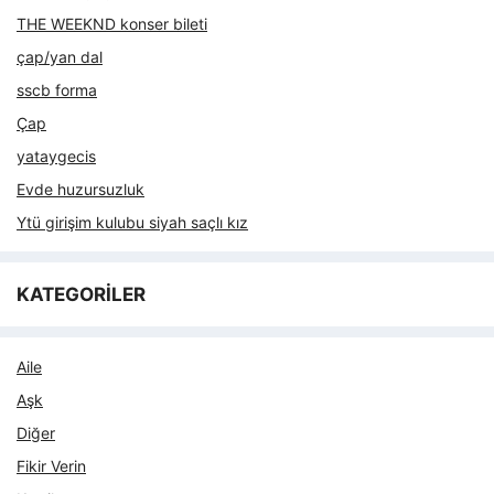
THE WEEKND konser bileti
çap/yan dal
sscb forma
Çap
yataygecis
Evde huzursuzluk
Ytü girişim kulubu siyah saçlı kız
KATEGORİLER
Aile
Aşk
Diğer
Fikir Verin