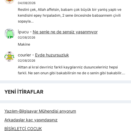
04/08/2026
Restini çek, Allah affetsin, babam çok büyük bir yanlış yaptı ve
kendisini epey hırpaladım, 2 sene öncesinde babaannem çivili
sopayla…
İpucu
-
Ne senle ne de sensiz yaşanmıyor
02/08/2026
Makine
courier
-
Evde huzursuzluk
02/08/2026
Alttan al kral devriniz farkli kaygılarıniz dusunceleriniz hepsi
farkli. Ne sen onun gibi bakabilirsin ne de o senin gibi bakabilir.…
YENİ İTİRAFLAR
Yazılım-Bilgisayar Mühendisi arıyorum
Arkadaşlar kaç yaşındasınız
BİSİKLETÇİ ÇOCUK