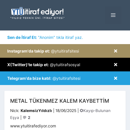
İçeriğe
atla
MENÜ
×
Sen de İtiraf Et:
"Anonim" tıkla itiraf yaz.
×
Instagram'da takip et:
@ytuitirafsitesi
×
X(Twitter)'te takip et:
@ytuitirafsosyal
×
Telegram'da bize katıl:
@ytuitirafsitesi
METAL TÜKENMEZ KALEM KAYBETTIM
Kategoriler
Nick:
KalemsizYıldızlı
|
18/06/2025
|
✪Kayıp-Bulunan
Eşya
|
💬
2
www.ytuitirafediyor.com