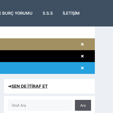
K BURÇ YORUMU
S.S.S
İLETIŞIM
×
×
×
×
➔
SEN DE İTİRAF ET
Ara
Ara