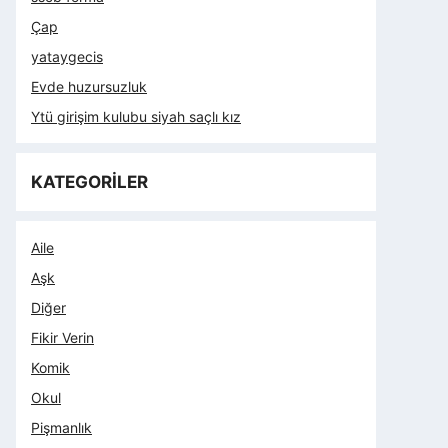
Çap
yataygecis
Evde huzursuzluk
Ytü girişim kulubu siyah saçlı kız
KATEGORİLER
Aile
Aşk
Diğer
Fikir Verin
Komik
Okul
Pişmanlık