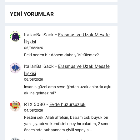
YENİ YORUMLAR
ItalianBallSack
-
Erasmus ve Uzak Mesafe
İlişkisi
06/08/2026
Peki neden bir dönem daha yürütülemez?
ItalianBallSack
-
Erasmus ve Uzak Mesafe
İlişkisi
06/08/2026
insanın güzel ama sevdiğinden uzak anlarda aşkı
aklına gelmez mi?
RTX 5080
-
Evde huzursuzluk
04/08/2026
Restini çek, Allah affetsin, babam çok büyük bir
yanlış yaptı ve kendisini epey hırpaladım, 2 sene
öncesinde babaannem çivili sopayla…