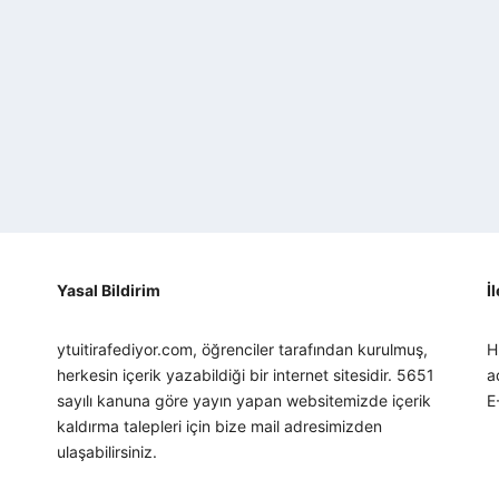
Yasal Bildirim
İ
ytuitirafediyor.com, öğrenciler tarafından kurulmuş,
H
herkesin içerik yazabildiği bir internet sitesidir. 5651
a
sayılı kanuna göre yayın yapan websitemizde içerik
E
kaldırma talepleri için bize mail adresimizden
ulaşabilirsiniz.