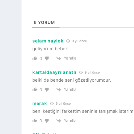
6
YORUM
selamınaylek
9 yıl önce
geliyorum bebek
Yanıtla
0
kartaldaayrılanatlı
9 yıl önce
belki de bende seni gözetliyorumdur.
Yanıtla
0
merak
9 yıl önce
beni kestiğini farkettim seninle tanışmak isterim
Yanıtla
0