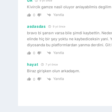
GR
9 yıl önce
Kivircik gamze nasil oluyor anlayabilmis degilim
Yanıtla
0
asdasdas
9 yıl önce
bravo bi şansın varsa bile şimdi kaybettin. Ned
elinde hiç bir şey yoktu ne kaybediceksin yani. Y
diyosanda bu platformlardan yanma derdini. Git ki
Yanıtla
0
hayat
7 yıl önce
Biraz girişken olun arkadaşım.
Yanıtla
0