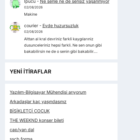
İpucu
-
Ne senle ne de sensiz yaşanmıyor
02/08/2026
Makine
courier
-
Evde huzursuzluk
02/08/2026
Alttan al kral devriniz farkli kaygılarıniz
dusunceleriniz hepsi farkli. Ne sen onun gibi
bakabilirsin ne de o senin gibi bakabilir.…
YENİ İTİRAFLAR
Yazılım-Bilgisayar Mühendisi arıyorum
Arkadaşlar kaç yaşındasınız
BİSİKLETÇİ ÇOCUK
THE WEEKND konser bileti
çap/yan dal
sscb forma