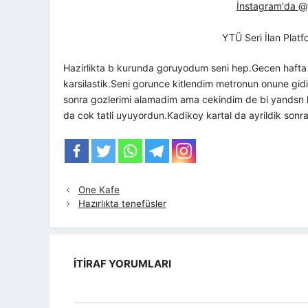
İnstagram'da @yt
YTÜ Seri İlan Plat
Hazirlikta b kurunda goruyodum seni hep.Gecen haft
karsilastik.Seni gorunce kitlendim metronun onune g
sonra gozlerimi alamadim ama cekindim de bi yand
da cok tatli uyuyordun.Kadikoy kartal da ayrildik sonr
One Kafe
Hazırlıkta tenefüsler
İTIRAF YORUMLARI