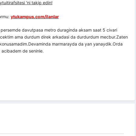
uitirafsitesi 'ni takip edin!
formu:
ytukampus.com/ilanlar
a persemde davutpasa metro duraginda aksam saat 5 civari
idicektim ama durdum direk arkadasi da durdurdum mecbur.Zaten
sn konusamadim.Devaminda marmarayda da yan yanaydik.Orda
a acibadem de seninle.