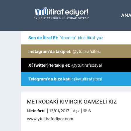
İçeriğe
atla
ANA
Sen de İtiraf Et:
"Anonim" tıkla itiraf yaz.
Instagram'da takip et:
@ytuitirafsitesi
X(Twitter)'te takip et:
@ytuitirafsosyal
Telegram'da bize katıl:
@ytuitirafsitesi
METRODAKI KIVIRCIK GAMZELI KIZ
Kategoriler
Nick:
fırtıl
|
13/01/2017
|
Aşk
|
💬
6
www.ytuitirafediyor.com